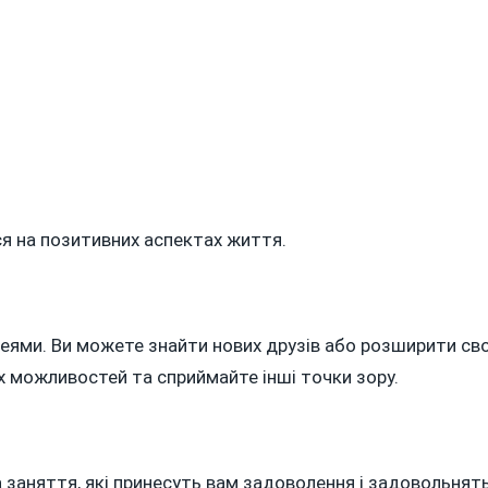
On
ГОРОСКОП
НА
11
КВІТНЯ
2024
РОКУ
ся на позитивних аспектах життя.
деями. Ви можете знайти нових друзів або розширити сво
их можливостей та сприймайте інші точки зору.
а заняття, які принесуть вам задоволення і задовольнят