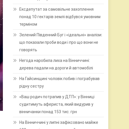
Ексдепутат за самовільне захоплення
понад 10 гектарів землі відбувся умовним
терміном
Зелений Південний Буг і «ідеальні» аналізи:
що показали проби води і про що вони не
говорять
Негода наробила лиха на Вінниччині:
дерева падали на дороги й автомобілі
На Гайсинщині чоловік побив і пограбував
рідну сестру
«Ваш родич потрапив у ДТП»: у Вінниці
судитимуть афериста, який видурив у
вінничанки понад 153 тис. грн
На Вінниччині у липні зафіксовано майже