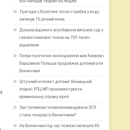
600 нападів тварин на людей
Трагедія у Козятині: після стрибка у воду
загинув 15-річний юнак
Донька відомого агробарона виграла суд у
газової компанії: позов на 729 тисяч
відхилили
Попри політичне охолодження між Києвом і
Варшавою Польща продовжує допомагати
Вінниччині
Штучний інтелект допоміг Вінницькій
єпархії УПЦ МП прокоментувати
ї
кримінальну справу ієрея
Заступником головнокомандувача ЗСУ
стане генерал із Вінниччини?
На Вінниччині під час пожежі загинула 85-
ь