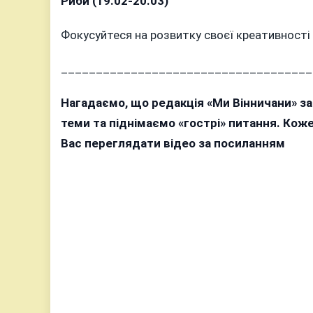
Риби (19.02-20.03)
Фокусуйтеся на розвитку своєї креативності 
____________________________________
Нагадаємо, що редакція «Ми Вінничани» з
теми та піднімаємо «гострі» питання. Ко
Вас переглядати відео за посиланням