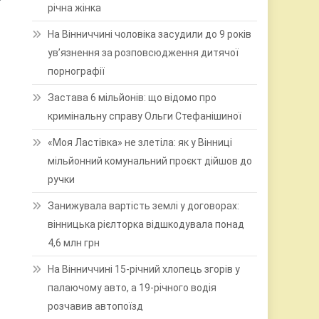
річна жінка
На Вінниччині чоловіка засудили до 9 років
ув’язнення за розповсюдження дитячої
порнографії
Застава 6 мільйонів: що відомо про
кримінальну справу Ольги Стефанішиної
«Моя Ластівка» не злетіла: як у Вінниці
мільйонний комунальний проєкт дійшов до
ручки
Занижувала вартість землі у договорах:
вінницька рієлторка відшкодувала понад
4,6 млн грн
На Вінниччині 15-річний хлопець згорів у
палаючому авто, а 19-річного водія
розчавив автопоїзд