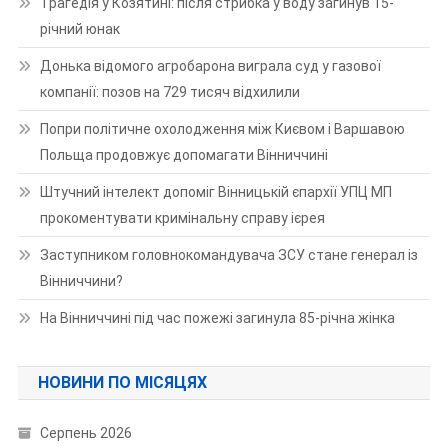
Трагедія у Козятині: після стрибка у воду загинув 15-
річний юнак
Донька відомого агробарона виграла суд у газової
компанії: позов на 729 тисяч відхилили
Попри політичне охолодження між Києвом і Варшавою
Польща продовжує допомагати Вінниччині
Штучний інтелект допоміг Вінницькій єпархії УПЦ МП
прокоментувати кримінальну справу ієрея
Заступником головнокомандувача ЗСУ стане генерал із
Вінниччини?
На Вінниччині під час пожежі загинула 85-річна жінка
НОВИНИ ПО МІСЯЦЯХ
Серпень 2026