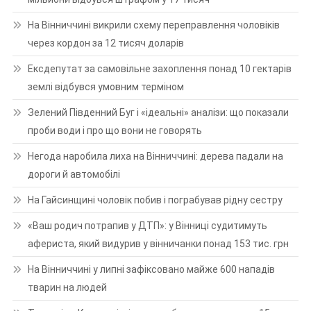
На Вінниччині викрили схему переправлення чоловіків
через кордон за 12 тисяч доларів
Ексдепутат за самовільне захоплення понад 10 гектарів
землі відбувся умовним терміном
Зелений Південний Буг і «ідеальні» аналізи: що показали
проби води і про що вони не говорять
Негода наробила лиха на Вінниччині: дерева падали на
дороги й автомобілі
На Гайсинщині чоловік побив і пограбував рідну сестру
«Ваш родич потрапив у ДТП»: у Вінниці судитимуть
афериста, який видурив у вінничанки понад 153 тис. грн
На Вінниччині у липні зафіксовано майже 600 нападів
тварин на людей