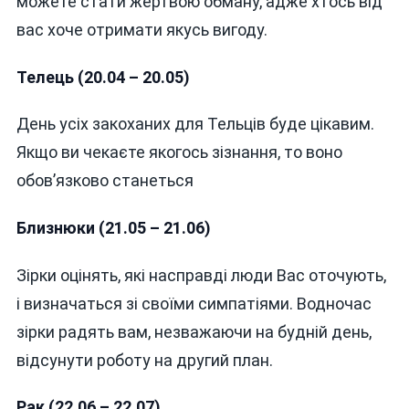
можете стати жертвою обману, адже хтось від
РОКУ
вас хоче отримати якусь вигоду.
Телець (20.04 – 20.05)
День усіх закоханих для Тельців буде цікавим.
Якщо ви чекаєте якогось зізнання, то воно
обов’язково станеться
Близнюки (21.05 – 21.06)
Зірки оцінять, які насправді люди Вас оточують,
і визначаться зі своїми симпатіями. Водночас
зірки радять вам, незважаючи на будній день,
відсунути роботу на другий план.
Рак (22.06 – 22.07)