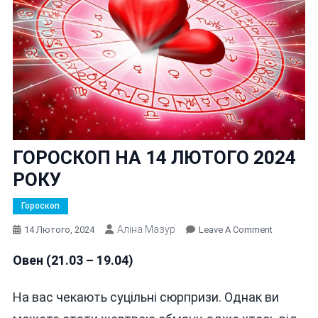
ГОРОСКОП НА 14 ЛЮТОГО 2024
РОКУ
Гороскоп
Аліна Мазур
On
14 Лютого, 2024
Leave A Comment
ГОРОСКО
Овен (21.03 – 19.04)
НА
14
ЛЮТОГО
На вас чекають суцільні сюрпризи. Однак ви
2024