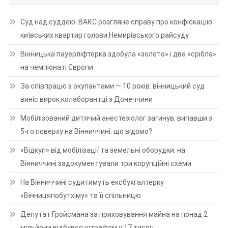
Суд над суддею: ВАКС розгляне справу про конфіскацію
київських квартир голови Немирівського райсуду
Вінницька пауерліфтерка здобула «золото» і два «срібла»
на чемпіонаті Європи
За співпрацю з окупантами — 10 років: вінницький суд
виніс вирок колаборантці з Донеччини
Мобілізований дитячий анестезіолог загинув, випавши з
5-го поверху на Вінниччині: що відомо?
«Відкуп» від мобілізації та земельні оборудки: на
Вінниччині задокументували три корупційні схеми
На Вінниччині судитимуть ексбухгалтерку
«Вінницяпобутхіму» та її спільницю
Депутат Гройсмана за приховування майна на понад 2
мільйони відбувся штрафом у 17 тисяч