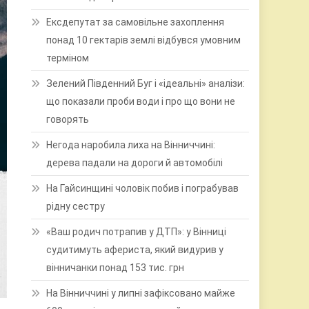
Ексдепутат за самовільне захоплення
понад 10 гектарів землі відбувся умовним
терміном
Зелений Південний Буг і «ідеальні» аналізи:
що показали проби води і про що вони не
говорять
Негода наробила лиха на Вінниччині:
дерева падали на дороги й автомобілі
На Гайсинщині чоловік побив і пограбував
рідну сестру
«Ваш родич потрапив у ДТП»: у Вінниці
судитимуть афериста, який видурив у
вінничанки понад 153 тис. грн
На Вінниччині у липні зафіксовано майже