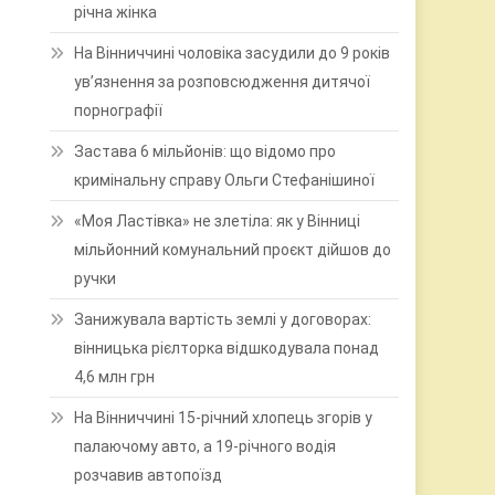
річна жінка
На Вінниччині чоловіка засудили до 9 років
ув’язнення за розповсюдження дитячої
порнографії
Застава 6 мільйонів: що відомо про
кримінальну справу Ольги Стефанішиної
«Моя Ластівка» не злетіла: як у Вінниці
мільйонний комунальний проєкт дійшов до
ручки
Занижувала вартість землі у договорах:
вінницька рієлторка відшкодувала понад
4,6 млн грн
На Вінниччині 15-річний хлопець згорів у
палаючому авто, а 19-річного водія
розчавив автопоїзд