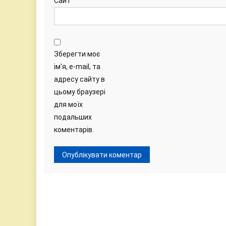
Сайт
Зберегти моє
ім'я, e-mail, та
адресу сайту в
цьому браузері
для моїх
подальших
коментарів.