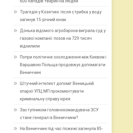
600 нападів тварин на людей
Трагедія у Козятині: після стрибка у воду
загинув 15-річний юнак
Донька відомого агробарона виграла суд у
газової компанії: позов на 729 тисяч
відхилили
Попри політичне охолодження між Києвом і
Варшавою Польща продовжує допомагати
Вінниччині
Штучний інтелект допоміг Вінницькій
єпархії УПЦ МП прокоментувати
кримінальну справу ієрея
Заступником головнокомандувача ЗСУ
стане генерал із Вінниччини?
На Вінниччині під час пожежі загинула 85-