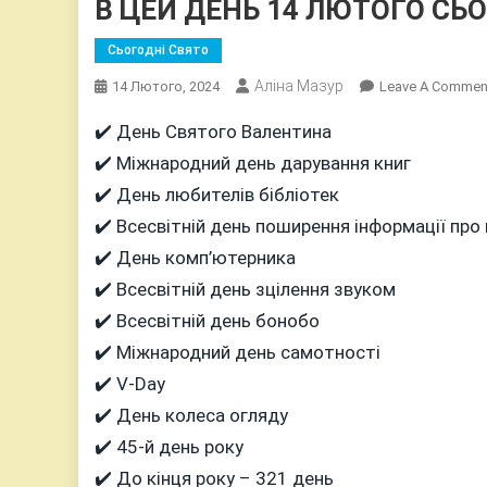
В ЦЕЙ ДЕНЬ 14 ЛЮТОГО СЬ
Сьогодні Свято
Аліна Мазур
14 Лютого, 2024
Leave A Commen
✔️ День Святого Валентина
✔️ Міжнародний день дарування книг
✔️ День любителів бібліотек
✔️ Всесвітній день поширення інформації про
✔️ День комп’ютерника
✔️ Всесвітній день зцілення звуком
✔️ Всесвітній день бонобо
✔️ Міжнародний день самотності
✔️ V-Day
✔️ День колеса огляду
✔️ 45-й день року
✔️ До кінця року – 321 день