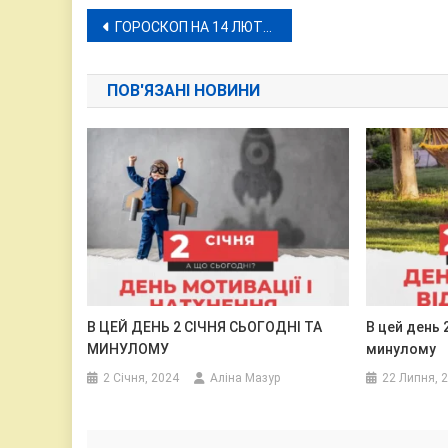
Навігація
ГОРОСКОП НА 14 ЛЮТОГО 2024 РОКУ
записів
ПОВ'ЯЗАНІ НОВИНИ
В ЦЕЙ ДЕНЬ 2 СІЧНЯ СЬОГОДНІ ТА
В цей день 
МИНУЛОМУ
минулому
2 Січня, 2024
Аліна Мазур
22 Липня, 