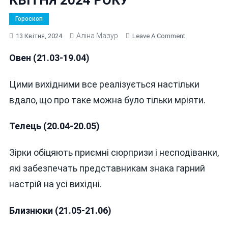
Гороскоп
Аліна Мазур
On
13 Квітня, 2024
Leave A Comment
ГОРОСКОП
Овен (21.03-19.04)
НА
ВИХІДНІ
13-
Цими вихідними все реалізується настільки
14
вдало, що про таке можна було тільки мріяти.
КВІТНЯ
2024
Телець (20.04-20.05)
РОКУ
Зірки обіцяють приємні сюрпризи і несподіванки,
які забезпечать представникам знака гарний
настрій на усі вихідні.
Близнюки (21.05-21.06)