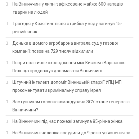
На Вінниччині у липні зафіксовано майже 600 нападів
тварин на людей
Трагедія у Козятині: після стрибка у воду загинув 15-
річний юнак
Донька відомого агробарона виграла суд у газової
компанії: позов на 729 тисяч відхилили
Попри політичне охолодження між Києвом і Варшавою
Польща продовжує допомагати Вінниччині
Штучний інтелект допоміг Вінницькій єпархії УПЦ МП
прокоментувати кримінальну справу ієрея
Заступником головнокомандувача ЗСУ стане генерал із
Вінниччини?
На Вінниччині під час пожежі загинула 85-річна жінка
На Вінниччині чоловіка засудили до 9 років ув’язнення за