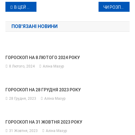
Навігація
В ЦЕЙ ДЕНЬ 13 КВІТНЯ СЬОГОДНІ ТА МИНУЛОМУ
ЧИ РОЗПОЧНЕТЬСЯ ТРЕТЯ СВІТОВА ВІЙНА: САКРАЛЬНІ ДАТИ
записів
ПОВ'ЯЗАНІ НОВИНИ
ГОРОСКОП НА 8 ЛЮТОГО 2024 РОКУ
8 Лютого, 2024
Аліна Мазур
ГОРОСКОП НА 28 ГРУДНЯ 2023 РОКУ
28 Грудня, 2023
Аліна Мазур
ГОРОСКОП НА 31 ЖОВТНЯ 2023 РОКУ
31 Жовтня, 2023
Аліна Мазур