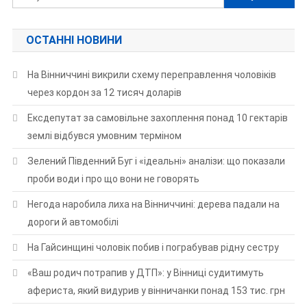
ОСТАННІ НОВИНИ
На Вінниччині викрили схему переправлення чоловіків
через кордон за 12 тисяч доларів
Ексдепутат за самовільне захоплення понад 10 гектарів
землі відбувся умовним терміном
Зелений Південний Буг і «ідеальні» аналізи: що показали
проби води і про що вони не говорять
Негода наробила лиха на Вінниччині: дерева падали на
дороги й автомобілі
На Гайсинщині чоловік побив і пограбував рідну сестру
«Ваш родич потрапив у ДТП»: у Вінниці судитимуть
афериста, який видурив у вінничанки понад 153 тис. грн