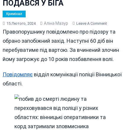
ПОДАВСЯ У БІГА
Кримінал
Аліна Мазур
On
15 Лютого, 2024
Leave A Comment
КОЛИШНІЙ
Правопорушнику повідомлено про підозру та
ЗЕК
обрано запобіжний захід. Наступні 60 діб він
ПОБИВ
перебуватиме під вартою. За вчинений злочин
У
ВІННИЦІ
йому загрожує до 10 років позбавлення волі.
ДО
СМЕРТІ
Повідомляє
відділ комунікації поліції Вінницької
ЛЮДИНУ
області.
ТА
ПОДАВСЯ
У
БІГА