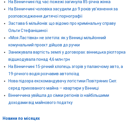
На Вінниччині під час пожежі загинула 85-річна жінка
На Вінниччині чоловіка засудили до 9 років ув’язнення за
розповсюдження дитячої порнографії
Застава 6 мільйонів: що відомо про кримінальну справу
Ольги Стефанішиної
«Моя Ластівка» не злетіла: як у Вінниці мільйонний
комунальний проєкт дійшов до ручки
Занижувала вартість землі у договорах: вінницька рієлторка
відшкодувала понад 4,6 млн грн
На Вінниччині 15-річний хлопець згорів у палаючому авто, а
19-річного водія розчавив автопоїзд
Нова підозра екскомандувачу логістики Повітряних Сил:
серед прихованого майна — квартири у Вінниці
Вінниччина увійшла до сімки регіонів із найбільшими
доходами від майнового податку
Новини по місяцях