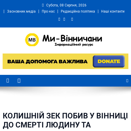
Skip
Субота, 08 Серпня, 2026
to
Засновник медіа
Про нас
Редакційна політика
Наші контакти
content
Ми Вінничани
Незалежний інформаційний портал Вінничини
КОЛИШНІЙ ЗЕК ПОБИВ У ВІННИЦІ
ДО СМЕРТІ ЛЮДИНУ ТА