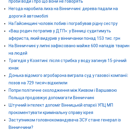
проби води і про що вони не говорять
Негода наробила лиха на Вінниччині: дерева падали на
дороги й автомобілі
На Гайсинщині чоловік побив і пограбував рідну сестру
«Ваш родич потрапив у ДТП»: у Вінниці судитимуть
афериста, який видурив у вінничанки понад 153 тис. грн
На Вінниччині у липні зафіксовано майже 600 нападів тварин
на людей
Трагедія у Козятині: після стрибка у воду загинув 15-річний
юнак
Донька відомого агробарона виграла суд у газової компанії:
позов на 729 тисяч відхилили
Попри політичне охолодження між Києвом і Варшавою
Польща продовжує допомагати Вінниччині
Штучний інтелект допоміг Вінницькій єпархії УПЦ МП
прокоментувати кримінальну справу ієрея
Заступником головнокомандувача ЗСУ стане генерал із
Вінниччини?