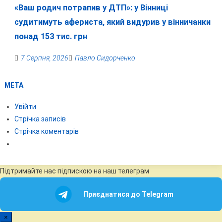
«Ваш родич потрапив у ДТП»: у Вінниці
судитимуть афериста, який видурив у вінничанки
понад 153 тис. грн
7 Серпня, 2026
Павло Сидорченко
МЕТА
Увійти
Стрічка записів
Стрічка коментарів
Підтримайте нас підпискою на наш телеграм
Приєднатися до Telegram
×