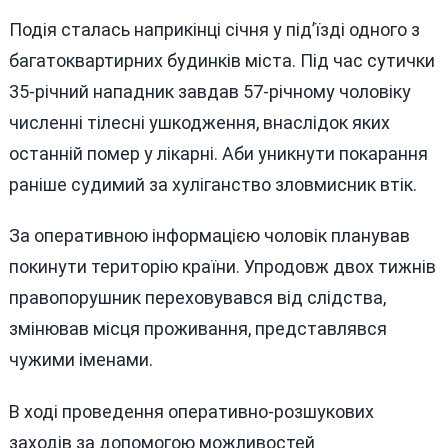
Подія сталась наприкінці січня у підʼїзді одного з
багатоквартирних будинків міста. Під час сутички
35-річний нападник завдав 57-річному чоловіку
численні тілесні ушкодження, внаслідок яких
останній помер у лікарні. Аби уникнути покарання
раніше судимий за хуліганство зловмисник втік.
За оперативною інформацією чоловік планував
покинути територію країни. Упродовж двох тижнів
правопорушник переховувався від слідства,
змінював місця проживання, представлявся
чужими іменами.
В ході проведення оперативно-розшукових
заходів за допомогою можливостей