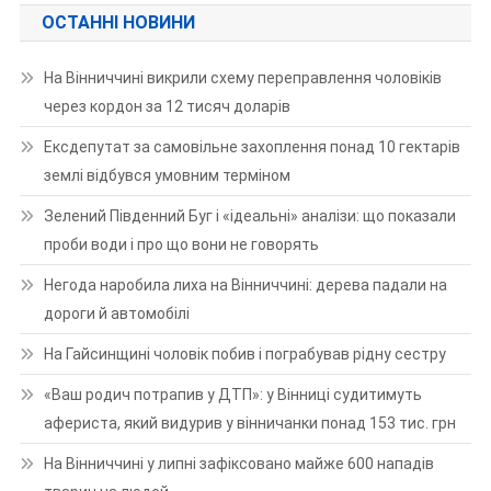
ОСТАННІ НОВИНИ
На Вінниччині викрили схему переправлення чоловіків
через кордон за 12 тисяч доларів
Ексдепутат за самовільне захоплення понад 10 гектарів
землі відбувся умовним терміном
Зелений Південний Буг і «ідеальні» аналізи: що показали
проби води і про що вони не говорять
Негода наробила лиха на Вінниччині: дерева падали на
дороги й автомобілі
На Гайсинщині чоловік побив і пограбував рідну сестру
«Ваш родич потрапив у ДТП»: у Вінниці судитимуть
афериста, який видурив у вінничанки понад 153 тис. грн
На Вінниччині у липні зафіксовано майже 600 нападів