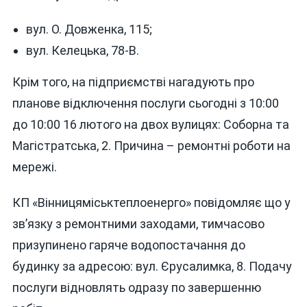
У
ВІННИЦІ
вул. О. Довженка, 115;
15
вул. Келецька, 78-В.
ЛЮТОГО
НЕ
Крім того, на підприємстві нагадують про
БУДЕ
ВОДИ
планове відключення послуги сьогодні з 10:00
ТА
до 10:00 16 лютого на двох вулицях: Соборна та
СВІТЛА
Магістратська, 2. Причина – ремонтні роботи на
мережі.
КП «Вінницяміськтеплоенерго» повідомляє що у
зв’язку з ремонтними заходами, тимчасово
призупинено гаряче водопостачання до
будинку за адресою: вул. Єрусалимка, 8. Подачу
послуги відновлять одразу по завершенню