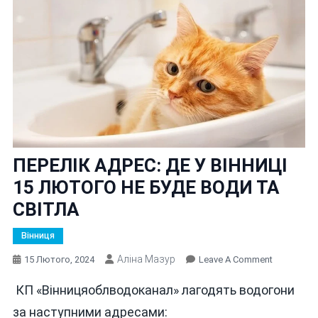
ПЕРЕЛІК АДРЕС: ДЕ У ВІННИЦІ
15 ЛЮТОГО НЕ БУДЕ ВОДИ ТА
СВІТЛА
Вінниця
Аліна Мазур
On
15 Лютого, 2024
Leave A Comment
ПЕРЕЛІК
КП «Вінницяоблводоканал» лагодять водогони
АДРЕС:
ДЕ
за наступними адресами: