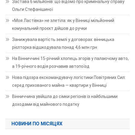
Застава 6 мільйонів: що відомо про кримінальну справу
Ольги Стефанішиної
«Моя Ластівка» не злетіла: як у Вінниці мільйонний
комунальний проєкт дійшов до ручки
Занижувала вартість землі у договорах: вінницька
рієлторка відшкодувала понад 4,6 млн грн
На Вінниччині 15-річний хлопець згорів у палаючому авто,
а 19-річного водія розчавив автопоїзд
Нова підозра екскомандувачу логістики Повітряних Сил:
серед прихованого майна — квартири у Вінниці
Вінниччина увійшла до сімки регіонів із найбільшими
доходами від майнового податку
НОВИНИ ПО МІСЯЦЯХ