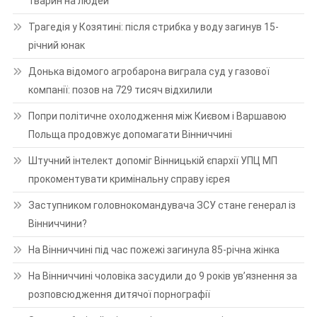
тварин на людей
Трагедія у Козятині: після стрибка у воду загинув 15-
річний юнак
Донька відомого агробарона виграла суд у газової
компанії: позов на 729 тисяч відхилили
Попри політичне охолодження між Києвом і Варшавою
Польща продовжує допомагати Вінниччині
Штучний інтелект допоміг Вінницькій єпархії УПЦ МП
прокоментувати кримінальну справу ієрея
Заступником головнокомандувача ЗСУ стане генерал із
Вінниччини?
На Вінниччині під час пожежі загинула 85-річна жінка
На Вінниччині чоловіка засудили до 9 років ув’язнення за
розповсюдження дитячої порнографії