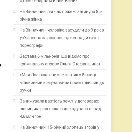
стане генерал із Вінниччини?
На Вінниччині під час пожежі загинула 85-
річна жінка
На Вінниччині чоловіка засудили до 9 років
ув’язнення за розповсюдження дитячої
порнографії
Застава 6 мільйонів: що відомо про
кримінальну справу Ольги Стефанішиної
о
«Моя Ластівка» не злетіла: як у Вінниці
мільйонний комунальний проєкт дійшов до
ручки
Занижувала вартість землі у договорах:
вінницька рієлторка відшкодувала понад
4,6 млн грн
На Вінниччині 15-річний хлопець згорів у