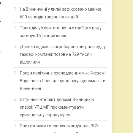
5-
На Вінниччині у липні зафіксовано майже
600 нападів тварин на людей
:
Трагедія у Козятині: після стрибка у воду
загинув 15-річний юнак
Донька відомого агробарона виграла суд у
у
газової компанії: позов на 729 тисяч
відхилили
Попри політичне охолодження між Києвом і
Варшавою Польща продовжує допомагати
Вінниччині
Штучний інтелект допоміг Вінницькій
єпархії УПЦ МП прокоментувати
кримінальну справу ієрея
Заступником головнокомандувача ЗСУ