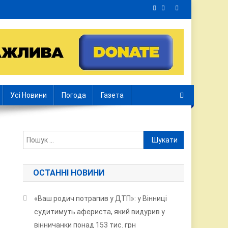
Усі Новини
Погода
Газета
Пошук:
ОСТАННІ НОВИНИ
«Ваш родич потрапив у ДТП»: у Вінниці
судитимуть афериста, який видурив у
вінничанки понад 153 тис. грн