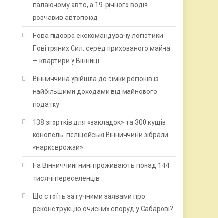
палаючому авто, а 19-річного водія
розчавив автопоїзд
Нова підозра екскомандувачу логістики
Повітряних Сил: серед прихованого майна
— квартири у Вінниці
Вінниччина увійшла до сімки регіонів із
найбільшими доходами від майнового
податку
138 згортків для «закладок» та 300 кущів
конопель: поліцейські Вінниччини зібрали
«нарковрожай»
На Вінниччині нині проживають понад 144
тисячі переселенців
Що стоїть за гучними заявами про
реконструкцію очисних споруд у Сабарові?