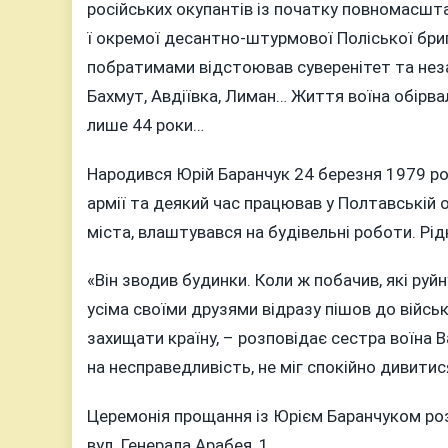
44…
російських окупантів із початку повномасшта
СЬОГОД
ї окремої десантно-штурмової Поліської бри
ВІННИЦ
побратимами відстоював суверенітет та неза
ПРОЩА
Бахмут, Авдіївка, Лиман… Життя воїна обірв
ІЗ
лише 44 роки…
ГЕРОЄМ
ЗАХИС
Народився Юрій Баранчук 24 березня 1979 року
ЮРІЄМ
армії та деякий час працював у Полтавській 
БАРАНЧ
міста, влаштувався на будівельні роботи. Рі
«Він зводив будинки. Коли ж побачив, які руйн
усіма своїми друзями відразу пішов до війсь
захищати країну, – розповідає сестра воїна В
на несправедливість, не міг спокійно дивит
Церемонія прощання із Юрієм Баранчуком роз
вул. Генерала Арабея, 1.