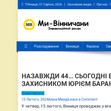
Skip
П’ятниця, 07 Серпня, 2026
Засновник медіа
Про нас
to
content
Ми Вінничани
Незалежний інформаційний портал Вінничини
Розслідування
Вінниця
Україна
Св
НАЗАВЖДИ 44… СЬОГОДНІ 
ЗАХИСНИКОМ ЮРІЄМ БАРА
Вічна пам'ять
on
15 Лютого, 2024
Аліна Мазур
Leave a Comment
НАЗАВ
У четвер, 15 лютого, Вінниця проводжає у віч