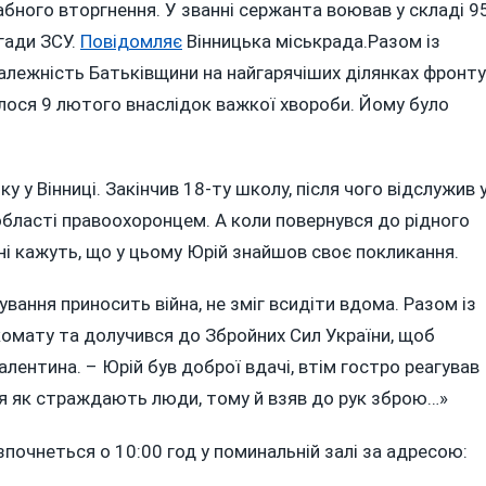
бного вторгнення. У званні сержанта воював у складі 9
НІ
гади ЗСУ.
Повідомляє
Вінницька міськрада.Разом із
Я
лежність Батьківщини на найгарячіших ділянках фронту
ЄТЬСЯ
алося 9 лютого внаслідок важкої хвороби. Йому було
-
НИКОМ
 у Вінниці. Закінчив 18-ту школу, після чого відслужив 
області правоохоронцем. А коли повернувся до рідного
УКОМ
дні кажуть, що у цьому Юрій знайшов своє покликання.
ування приносить війна, не зміг всидіти вдома. Разом із
комату та долучився до Збройних Сил України, щоб
алентина. – Юрій був доброї вдачі, втім гостро реагував
ися як страждають люди, тому й взяв до рук зброю…»
почнеться о 10:00 год у поминальній залі за адресою: