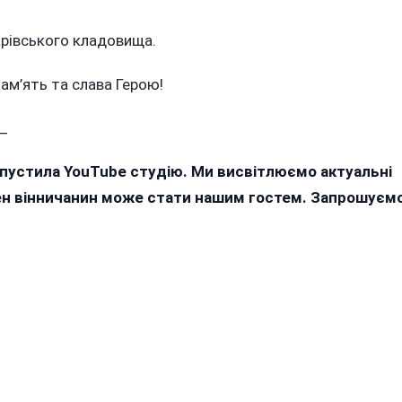
арівського кладовища.
пам’ять та слава Герою!
_
апустила YouTube студію. Ми висвітлюємо актуальні
жен вінничанин може стати нашим гостем. Запрошуєм