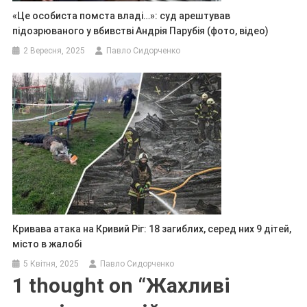
«Це особиста помста владі…»: суд арештував
підозрюваного у вбивстві Андрія Парубія (фото, відео)
2 Вересня, 2025
Павло Сидорченко
Кривава атака на Кривий Ріг: 18 загиблих, серед них 9 дітей,
місто в жалобі
5 Квітня, 2025
Павло Сидорченко
1 thought on “
Жахливі