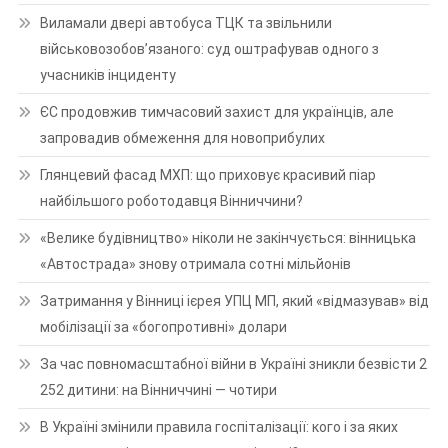
Виламали двері автобуса ТЦК та звільнили
військовозобов’язаного: суд оштрафував одного з
учасників інциденту
ЄС продовжив тимчасовий захист для українців, але
запровадив обмеження для новоприбулих
Глянцевий фасад МХП: що приховує красивий піар
найбільшого роботодавця Вінниччини?
«Велике будівництво» ніколи не закінчується: вінницька
«Автострада» знову отримала сотні мільйонів
Затримання у Вінниці ієрея УПЦ МП, який «відмазував» від
мобілізації за «богопротивні» долари
За час повномасштабної війни в Україні зникли безвісти 2
252 дитини: на Вінниччині — чотири
В Україні змінили правила госпіталізації: кого і за яких