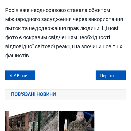
Росія вже неодноразово ставала об’єктом
міжнародного засудження через використання
пыток та недодержання прав людини. Ці нові
фото є яскравим свідченням необхідності
відповідної світової реакції на злочини новітніх
фашистів.
Навігація
У Вінниці колишній зек задушив знайому, а тіло заховав у кущах
Перші ж теплі дні – і вже два утопленики на Вінниччині
записів
ПОВ'ЯЗАНІ НОВИНИ