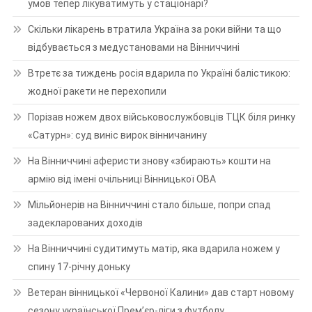
умов тепер лікуватимуть у стаціонарі?
Скільки лікарень втратила Україна за роки війни та що
відбувається з медустановами на Вінниччині
Втретє за тиждень росія вдарила по Україні балістикою:
жодної ракети не перехопили
Порізав ножем двох військовослужбовців ТЦК біля ринку
«Сатурн»: суд виніс вирок вінничанину
На Вінниччині аферисти знову «збирають» кошти на
армію від імені очільниці Вінницької ОВА
Мільйонерів на Вінниччині стало більше, попри спад
задекларованих доходів
На Вінниччині судитимуть матір, яка вдарила ножем у
спину 17-річну доньку
Ветеран вінницької «Червоної Калини» дав старт новому
сезону української Прем’єр-ліги з футболу