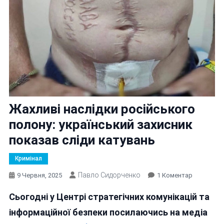
Жахливі наслідки російського
полону: український захисник
показав сліди катувань
Кримінал
Павло Сидорченко
До
9 Червня, 2025
1 Коментар
Жахливі
Сьогодні у Центрі стратегічних комунікацій та
Наслідки
Російсько
інформаційної безпеки посилаючись на медіа
Полону: