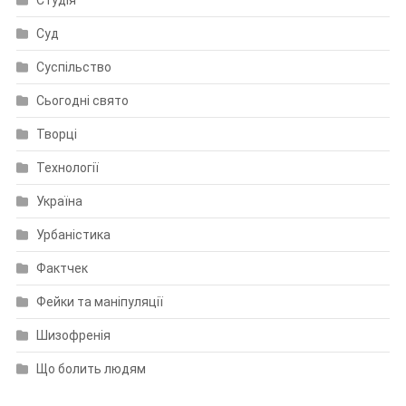
Суд
Суспільство
Сьогодні свято
Творці
Технології
Україна
Урбаністика
Фактчек
Фейки та маніпуляції
Шизофренія
Що болить людям