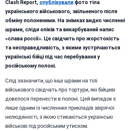
Clash Report,
опублікували
фото тіла
Українськ
українського військового, звільненого після
Захисник
Показав
обміну полоненими. На знімках видно численні
Сліди
шрами, сліди опіків та викарбуваний напис
Катувань
«слава россії». Це свідчить про жорстокість
та несправедливість, з якими зустрічаються
українські бійці під час перебування у
російському полоні.
Слід зазначити, що інші шрами на тілі
військового свідчать про тортури, які бійцеві
довелося перенести в полоні. Цей випадок є
лише одним із численних прикладів звірячої
нелюдяності, з якою стикаються українські
військові під російським утиском.