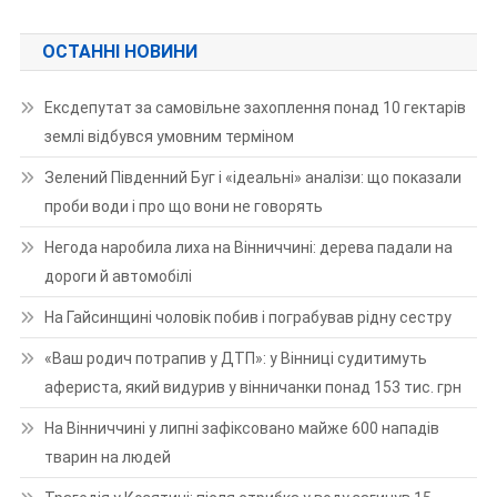
ОСТАННІ НОВИНИ
Ексдепутат за самовільне захоплення понад 10 гектарів
землі відбувся умовним терміном
Зелений Південний Буг і «ідеальні» аналізи: що показали
проби води і про що вони не говорять
Негода наробила лиха на Вінниччині: дерева падали на
дороги й автомобілі
На Гайсинщині чоловік побив і пограбував рідну сестру
«Ваш родич потрапив у ДТП»: у Вінниці судитимуть
афериста, який видурив у вінничанки понад 153 тис. грн
На Вінниччині у липні зафіксовано майже 600 нападів
тварин на людей