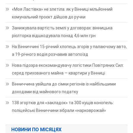
«Моя Ластівка» не злетіла: як у Вінниці мільйонний
комунальний проєкт дійшов до ручки
Занижувала вартість землі у договорах: вінницька
рієлторка відшкодувала понад 4,6 млн грн
На Вінниччині 15-річний хлопець згорів у палаючому авто,
а 19-річного водія розчавив автопоїзд
Нова підозра екскомандувачу логістики Повітряних Сил:
серед прихованого майна — квартири у Вінниці
Вінниччина увійшла до сімки регіонів із найбільшими
доходами від майнового податку
138 згортків для «закладок» та 300 кущів конопель:
поліцейські Вінниччини зібрали «нарковрожай»
НОВИНИ ПО МІСЯЦЯХ