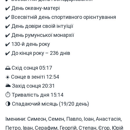
Минуло
✔️ День океану-матері
✔️ Всесвітній день спортивного орієнтування
✔️ День довіри своїй інтуїції
✔️ День румунської монархії
✔️ 130-й день року
✔️ До кінця року – 236 днів
🌅 Схід сонця 05:17
☀️ Сонце в зеніті 12:54
🌥 Захід сонця 20:31
⏱ Тривалість дня 15:14
🌗 Спадаючий місяць (19/20 день)
Іменини: Симеон, Семен, Павло, Іоан, Анастасія,
Петро, Іван, Серафим, Георгій, Степан, Єгор, Юрій