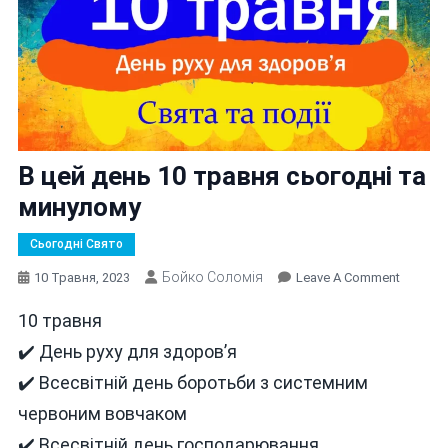
В цей день 10 травня сьогодні та
минулому
Сьогодні Свято
Бойко Соломія
On
10 Травня, 2023
Leave A Comment
В
10 травня
Цей
День
✔️ День руху для здоров’я
10
✔️ Всесвітній день боротьби з системним
Травня
червоним вовчаком
Сьогодн
Та
✔️ Всесвітній день господарювання