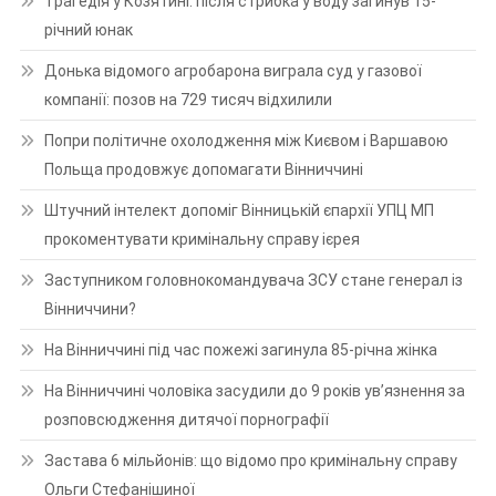
Трагедія у Козятині: після стрибка у воду загинув 15-
річний юнак
Донька відомого агробарона виграла суд у газової
компанії: позов на 729 тисяч відхилили
Попри політичне охолодження між Києвом і Варшавою
Польща продовжує допомагати Вінниччині
Штучний інтелект допоміг Вінницькій єпархії УПЦ МП
прокоментувати кримінальну справу ієрея
Заступником головнокомандувача ЗСУ стане генерал із
Вінниччини?
На Вінниччині під час пожежі загинула 85-річна жінка
На Вінниччині чоловіка засудили до 9 років ув’язнення за
розповсюдження дитячої порнографії
Застава 6 мільйонів: що відомо про кримінальну справу
Ольги Стефанішиної