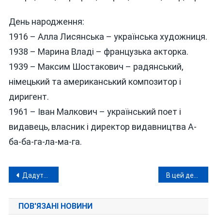
День народження:
1916 – Алла Лисянська – українська художниця.
1938 – Марина Владі – французька акторка.
1939 – Максим Шостакович – радянський,
німецький та американський композитор і
диригент.
1961 – Іван Малкович – український поет і
видавець, власник і директор видавництва А-
ба-ба-га-ла-ма-га.
Навігація
Дадуть жару! Бампер і Сус у суботу з концертом і жартами 18+ у Вінниці
В цей день 11 травня сьогодні та минулому
записів
ПОВ'ЯЗАНІ НОВИНИ