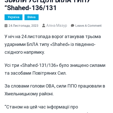
“Shahed-136/131
Україна
Війна
Аліна Мазур
On
24 Листопада, 2023
Leave A Comment
НІЧНА
У ніч на 24 листопада ворог атакував трьома
АТАКА
РФ:
ударними БпЛА типу «Shahed» із південно-
СИЛИ
східного напрямку.
ППО
ЗБИЛИ
Усі три «Shahed-131/136» було знищено силами
УСІ
ЦІЛІ
та засобами Повітряних Сил.
БпЛА
ТИПУ
За словами голови ОВА, сили ППО працювали в
“Shahe
Хмельницькому районі.
136/13
“Станом на цей час інформації про