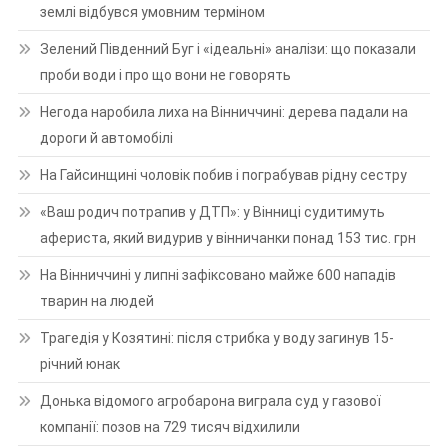
землі відбувся умовним терміном
Зелений Південний Буг і «ідеальні» аналізи: що показали
проби води і про що вони не говорять
Негода наробила лиха на Вінниччині: дерева падали на
дороги й автомобілі
На Гайсинщині чоловік побив і пограбував рідну сестру
«Ваш родич потрапив у ДТП»: у Вінниці судитимуть
афериста, який видурив у вінничанки понад 153 тис. грн
На Вінниччині у липні зафіксовано майже 600 нападів
тварин на людей
Трагедія у Козятині: після стрибка у воду загинув 15-
річний юнак
Донька відомого агробарона виграла суд у газової
компанії: позов на 729 тисяч відхилили