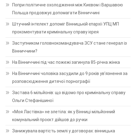
Попри політичне охолодження між Києвом і Варшавою
Польща продовжує допомагати Вінниччині
Штучний інтелект допоміг Вінницькій єпархії УПЦ МП
прокоментувати кримінальну справу ієрея
Заступником головнокомандувача ЗСУ стане генерал із
Вінниччини?
На Вінниччині під час пожежі загинула 85-річна жінка
На Вінниччині чоловіка засудили до 9 років ув’язнення за
розповсюдження дитячої порнографії
Застава 6 мільйонів: що відомо про кримінальну справу
Ольги Стефанішиної
«Моя Ластівка» не злетіла: як у Вінниці мільйонний
комунальний проєкт дійшов до ручки
Занижувала вартість землі у договорах: вінницька