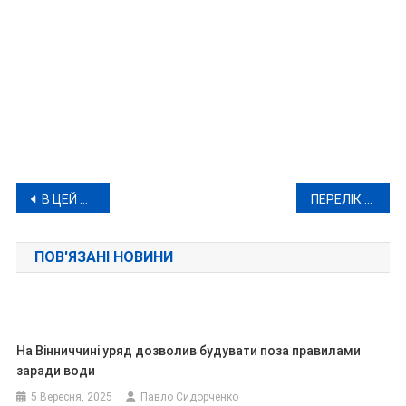
Навігація
В ЦЕЙ ДЕНЬ 24 ЛИСТОПАДА СЬОГОДНІ ТА МИНУЛОМУ
ПЕРЕЛІК АДРЕС: ДЕ У ВІННИЦІ 24 ЛИСТОПАДА НЕ БУДЕ ВОДИ, СВІТЛА ТА ОПАЛЕННЯ
записів
ПОВ'ЯЗАНІ НОВИНИ
На Вінниччині уряд дозволив будувати поза правилами
заради води
5 Вересня, 2025
Павло Сидорченко