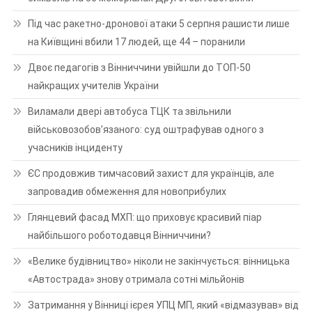
Під час ракетно-дронової атаки 5 серпня рашисти лише
на Київщині вбили 17 людей, ще 44 – поранили
Двоє педагогів з Вінниччини увійшли до ТОП-50
найкращих учителів України
Виламали двері автобуса ТЦК та звільнили
військовозобов’язаного: суд оштрафував одного з
учасників інциденту
ЄС продовжив тимчасовий захист для українців, але
запровадив обмеження для новоприбулих
Глянцевий фасад МХП: що приховує красивий піар
найбільшого роботодавця Вінниччини?
«Велике будівництво» ніколи не закінчується: вінницька
«Автострада» знову отримала сотні мільйонів
Затримання у Вінниці ієрея УПЦ МП, який «відмазував» від