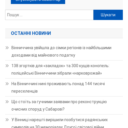
Пошук:
ОСТАННІ НОВИНИ
Вінниччина увійшла до сімки регіонів із найбільшими
доходами від майнового податку
138 згортків для «закладок» та 300 кущів конопель:
поліцейські Вінниччини зібрали «нарковрожай»
На Вінниччині нині проживають понад 144 тисячі
переселенців
Що стоїть за гучними заявами про реконструкцію
очисних споруд у Сабарові?
У Вінниці нарешті вирішили позбутися радянських
символів на 30 меморіалах Другої світової війни