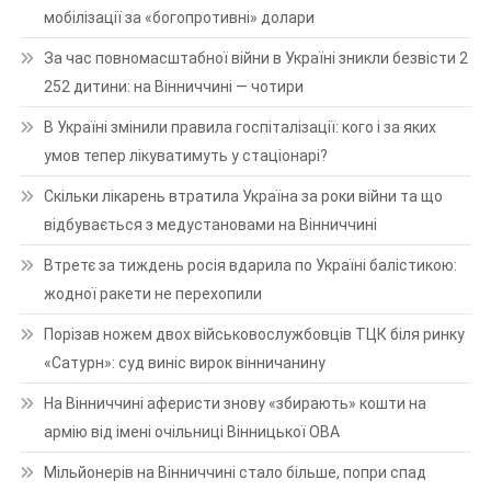
мобілізації за «богопротивні» долари
За час повномасштабної війни в Україні зникли безвісти 2
252 дитини: на Вінниччині — чотири
В Україні змінили правила госпіталізації: кого і за яких
умов тепер лікуватимуть у стаціонарі?
Скільки лікарень втратила Україна за роки війни та що
відбувається з медустановами на Вінниччині
Втретє за тиждень росія вдарила по Україні балістикою:
жодної ракети не перехопили
Порізав ножем двох військовослужбовців ТЦК біля ринку
«Сатурн»: суд виніс вирок вінничанину
На Вінниччині аферисти знову «збирають» кошти на
армію від імені очільниці Вінницької ОВА
Мільйонерів на Вінниччині стало більше, попри спад