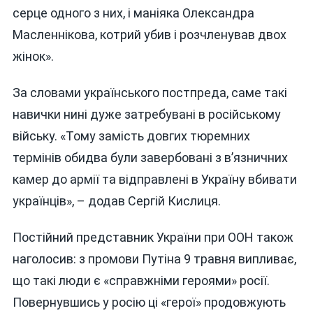
серце одного з них, і маніяка Олександра
Масленнікова, котрий убив і розчленував двох
жінок».
За словами українського постпреда, саме такі
навички нині дуже затребувані в російському
війську. «Тому замість довгих тюремних
термінів обидва були завербовані з в’язничних
камер до армії та відправлені в Україну вбивати
українців», – додав Сергій Кислиця.
Постійний представник України при ООН також
наголосив: з промови Путіна 9 травня випливає,
що такі люди є «справжніми героями» росії.
Повернувшись у росію ці «герої» продовжують