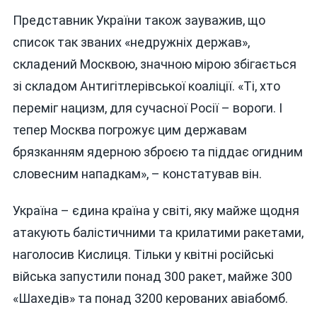
Представник України також зауважив, що
список так званих «недружніх держав»,
складений Москвою, значною мірою збігається
зі складом Антигітлерівської коаліції. «Ті, хто
переміг нацизм, для сучасної Росії – вороги. І
тепер Москва погрожує цим державам
брязканням ядерною зброєю та піддає огидним
словесним нападкам», – констатував він.
Україна – єдина країна у світі, яку майже щодня
атакують балістичними та крилатими ракетами,
наголосив Кислиця. Тільки у квітні російські
війська запустили понад 300 ракет, майже 300
«Шахедів» та понад 3200 керованих авіабомб.