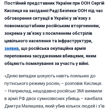
Постійний представник України при ООН Сергій
І
МАНІЯК
Кислиця на засіданні Раді Безпеки ООН під час
В
обговорення ситуації в Україні у зв’язку з
АРМІЇ
повномасштабним російським вторгненням,
СТАЛИ
СПРАВЖНІМИ
зокрема у зв’язку з посиленням обстрілів
ГЕРОЯМИ
цивільного населення та інфраструктури,
РОСІЇ
заявив
, що російська окупаційна армія
переповнена засудженими вбивцями, яким
обіцяють помилування за участь у війні.
«Деякі випадки шокують навіть лояльних до
путінського режиму росіян, – розповів Кислиця.
– Наприклад, нещодавно російські ЗМІ виявили
в армії РФ двох сумнозвісних убивць – канібала
Дмитра Малишева, який убив кількох людей і з’їв