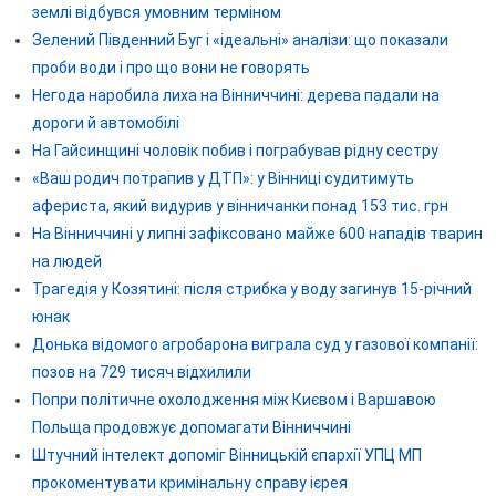
землі відбувся умовним терміном
Зелений Південний Буг і «ідеальні» аналізи: що показали
проби води і про що вони не говорять
Негода наробила лиха на Вінниччині: дерева падали на
дороги й автомобілі
На Гайсинщині чоловік побив і пограбував рідну сестру
«Ваш родич потрапив у ДТП»: у Вінниці судитимуть
афериста, який видурив у вінничанки понад 153 тис. грн
На Вінниччині у липні зафіксовано майже 600 нападів тварин
на людей
Трагедія у Козятині: після стрибка у воду загинув 15-річний
юнак
Донька відомого агробарона виграла суд у газової компанії:
позов на 729 тисяч відхилили
Попри політичне охолодження між Києвом і Варшавою
Польща продовжує допомагати Вінниччині
Штучний інтелект допоміг Вінницькій єпархії УПЦ МП
прокоментувати кримінальну справу ієрея