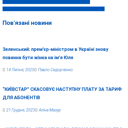
ЗБЕРІГАВ НАРКОТИКИ ДЛЯ ВЛАСНИХ ПОТРЕБ
Навігація
В ЦЕЙ ДЕНЬ 7 ЛИСТОПАДА СЬОГОДНІ ТА МИНУЛОМУ
записів
Пов'язані новини
Зеленський: прем’єр-міністром в Україні знову
повинна бути жінка на ім’я Юля
14 Липня, 2025
Павло Сидорченко
“КИЇВСТАР” СКАСОВУЄ НАСТУПНУ ПЛАТУ ЗА ТАРИФ
ДЛЯ АБОНЕНТІВ
21 Грудня, 2023
Аліна Мазур