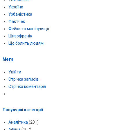
Україна
Урбаністика
Фактчек
Фейки та маніпуляції
Шизофренія
Що болить людям
Мета
Увійти
Стрічка записів
Стрічка коментарів
Популярні категорії
Аналітика
(201)
Афіша
(107)