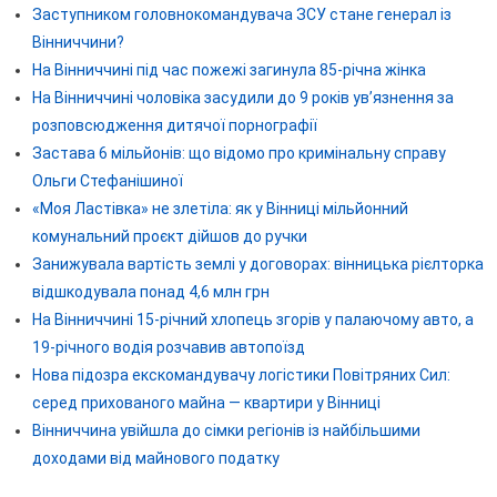
Заступником головнокомандувача ЗСУ стане генерал із
Вінниччини?
На Вінниччині під час пожежі загинула 85-річна жінка
На Вінниччині чоловіка засудили до 9 років ув’язнення за
розповсюдження дитячої порнографії
Застава 6 мільйонів: що відомо про кримінальну справу
Ольги Стефанішиної
«Моя Ластівка» не злетіла: як у Вінниці мільйонний
комунальний проєкт дійшов до ручки
Занижувала вартість землі у договорах: вінницька рієлторка
відшкодувала понад 4,6 млн грн
На Вінниччині 15-річний хлопець згорів у палаючому авто, а
19-річного водія розчавив автопоїзд
Нова підозра екскомандувачу логістики Повітряних Сил:
серед прихованого майна — квартири у Вінниці
Вінниччина увійшла до сімки регіонів із найбільшими
доходами від майнового податку