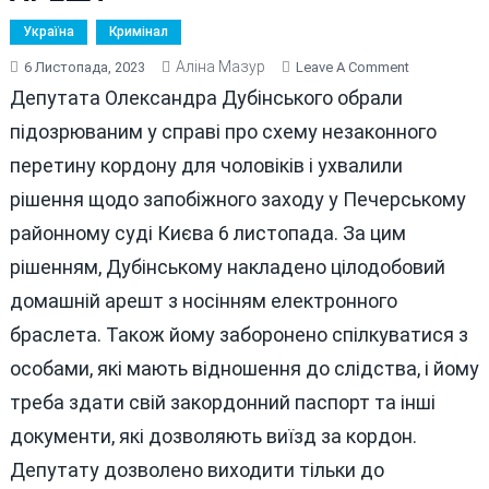
Україна
Кримінал
Аліна Мазур
On
6 Листопада, 2023
Leave A Comment
“ШІСТКУ”
Депутата Олександра Дубінського обрали
КОЛОМОЙС
підозрюваним у справі про схему незаконного
ПОСАДИЛИ
перетину кордону для чоловіків і ухвалили
ПІД
ДОМАШНІЙ
рішення щодо запобіжного заходу у Печерському
АРЕШТ
районному суді Києва 6 листопада. За цим
рішенням, Дубінському накладено цілодобовий
домашній арешт з носінням електронного
браслета. Також йому заборонено спілкуватися з
особами, які мають відношення до слідства, і йому
треба здати свій закордонний паспорт та інші
документи, які дозволяють виїзд за кордон.
Депутату дозволено виходити тільки до