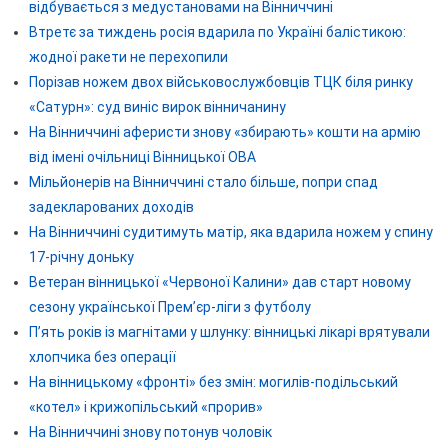
відбувається з медустановами на Вінниччині
Втретє за тиждень росія вдарила по Україні балістикою:
жодної ракети не перехопили
Порізав ножем двох військовослужбовців ТЦК біля ринку
«Сатурн»: суд виніс вирок вінничанину
На Вінниччині аферисти знову «збирають» кошти на армію
від імені очільниці Вінницької ОВА
Мільйонерів на Вінниччині стало більше, попри спад
задекларованих доходів
На Вінниччині судитимуть матір, яка вдарила ножем у спину
17-річну доньку
Ветеран вінницької «Червоної Калини» дав старт новому
сезону української Прем’єр-ліги з футболу
П’ять років із магнітами у шлунку: вінницькі лікарі врятували
хлопчика без операції
На вінницькому «фронті» без змін: могилів-подільський
«котел» і крижопільський «прорив»
На Вінниччині знову потонув чоловік