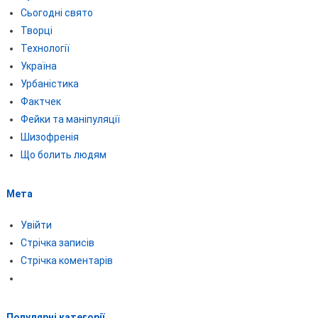
Сьогодні свято
Творці
Технології
Україна
Урбаністика
Фактчек
Фейки та маніпуляції
Шизофренія
Що болить людям
Мета
Увійти
Стрічка записів
Стрічка коментарів
Популярні категорії