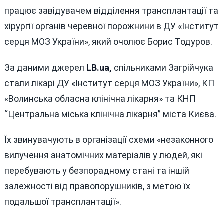
ВИЛУЧ
працює завідувачем відділення трансплантації та
ОРГАНІ
хірургії органів черевної порожнини в ДУ «Інститут
ДЛЯ
серця МОЗ України», який очолює Борис Тодуров.
ПЕРЕС
За даними джерел
LB.ua,
спільниками Загрійчука
стали лікарі ДУ «Інститут серця МОЗ України», КП
«Волинська обласна клінічна лікарня» та КНП
“Центральна міська клінічна лікарня” міста Києва.
Їх звинувачують в організації схеми «незаконного
вилучення анатомічних матеріалів у людей, які
перебувають у безпорадному стані та іншій
залежності від правопорушників, з метою їх
подальшої трансплантації».