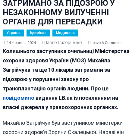
ЗАТРИМАНО ЗА ПІДОЗРОЮ У
НЕЗАКОННОМУ ВИЛУЧЕННІ
ОРГАНІВ ДЛЯ ПЕРЕСАДКИ
Україна
Кримінал
Медицина
Павло Сидорченко
On
14 Червня, 2024
Leave A Comment
ЗМІ:
Колишнього заступника очильниці Міністерства
ЕКС-
охорони здоровя України (МОЗ) Михайла
ЗАММІ
Загрійчука та ще 10 лікарів затримали за
ЗАГРІЙ
ТА
підозрою у порушенні закону про
ЩЕ
трансплантацію органів людини. Про це
10
повідомило
видання LB.ua із посиланням на
ЛІКАРІ
ЗАТРИ
власні джерела у правоохоронних органках.
ЗА
ПІДОЗ
Михайло Загрійчук був заступником міністерки
У
охорони здоров’я Зоряни Скалецької. Наразі він
НЕЗАК