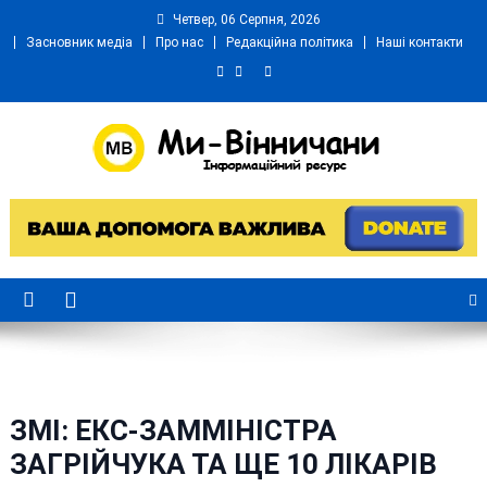
Skip
Четвер, 06 Серпня, 2026
to
Засновник медіа
Про нас
Редакційна політика
Наші контакти
content
Ми Вінничани
Незалежний інформаційний портал Вінничини
ЗМІ: ЕКС-ЗАММІНІСТРА
ЗАГРІЙЧУКА ТА ЩЕ 10 ЛІКАРІВ