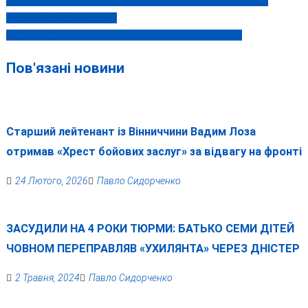
ЩО У ДВОСТОРОННІЙ УГОДІ З БЕЗПЕКИ, ЯКУ ПІДПИСАЛИ
Навігація
ЗЕЛЕНСЬКИЙ І БАЙДЕН?
записів
СКІЛЬКИ СТАРЕ МІСТО БУДЕ БЕЗ ВОДИ СЬОГОДНІ?
Пов'язані новини
Старший лейтенант із Вінниччини Вадим Лоза
отримав «Хрест бойових заслуг» за відвагу на фронті
24 Лютого, 2026
Павло Сидорченко
ЗАСУДИЛИ НА 4 РОКИ ТЮРМИ: БАТЬКО СЕМИ ДІТЕЙ
ЧОВНОМ ПЕРЕПРАВЛЯВ «УХИЛЯНТА» ЧЕРЕЗ ДНІСТЕР
2 Травня, 2024
Павло Сидорченко