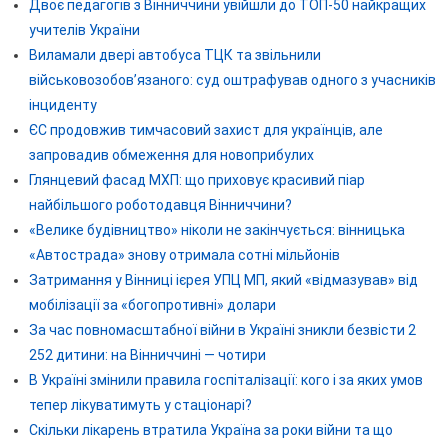
Двоє педагогів з Вінниччини увійшли до ТОП-50 найкращих
учителів України
Виламали двері автобуса ТЦК та звільнили
військовозобов’язаного: суд оштрафував одного з учасників
інциденту
ЄС продовжив тимчасовий захист для українців, але
запровадив обмеження для новоприбулих
Глянцевий фасад МХП: що приховує красивий піар
найбільшого роботодавця Вінниччини?
«Велике будівництво» ніколи не закінчується: вінницька
«Автострада» знову отримала сотні мільйонів
Затримання у Вінниці ієрея УПЦ МП, який «відмазував» від
мобілізації за «богопротивні» долари
За час повномасштабної війни в Україні зникли безвісти 2
252 дитини: на Вінниччині — чотири
В Україні змінили правила госпіталізації: кого і за яких умов
тепер лікуватимуть у стаціонарі?
Скільки лікарень втратила Україна за роки війни та що