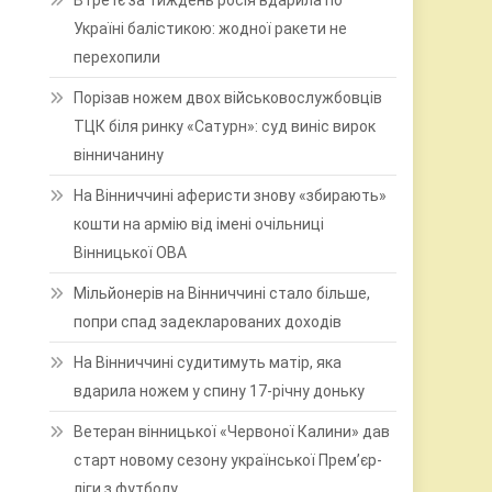
Втретє за тиждень росія вдарила по
Україні балістикою: жодної ракети не
перехопили
Порізав ножем двох військовослужбовців
ТЦК біля ринку «Сатурн»: суд виніс вирок
вінничанину
На Вінниччині аферисти знову «збирають»
кошти на армію від імені очільниці
Вінницької ОВА
Мільйонерів на Вінниччині стало більше,
попри спад задекларованих доходів
На Вінниччині судитимуть матір, яка
вдарила ножем у спину 17-річну доньку
Ветеран вінницької «Червоної Калини» дав
старт новому сезону української Прем’єр-
ліги з футболу