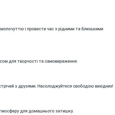
On
t
ГОРОСКОП
НА
ВИХІДНІ
мопочуттю і провести час з рідними та близькими
2-
3
БЕРЕЗНЯ
2024
РОКУ
часом для творчості та самовираження.
устрічей з друзями. Насолоджуйтеся свободою вихідних!
 атмосферу для домашнього затишку.