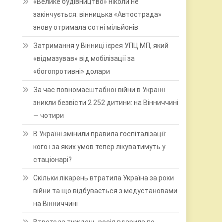
«Велике будівництво» ніколи не
закінчується: вінницька «Автострада»
знову отримала сотні мільйонів
Затримання у Вінниці ієрея УПЦ МП, який
«відмазував» від мобілізації за
«богопротивні» долари
За час повномасштабної війни в Україні
зникли безвісти 2 252 дитини: на Вінниччині
— чотири
В Україні змінили правила госпіталізації:
кого і за яких умов тепер лікуватимуть у
стаціонарі?
Скільки лікарень втратила Україна за роки
війни та що відбувається з медустановами
на Вінниччині