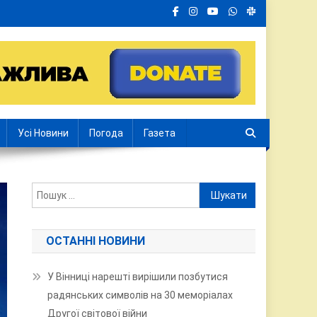
Усі Новини
Погода
Газета
Пошук:
ОСТАННІ НОВИНИ
У Вінниці нарешті вирішили позбутися
радянських символів на 30 меморіалах
Другої світової війни