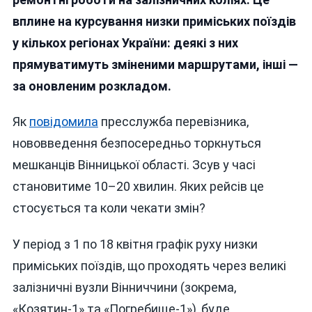
На
вплине на курсування низки приміських поїздів
Вінни
у кількох регіонах України: деякі з них
Тимч
Зміню
прямуватимуть зміненими маршрутами, інші —
Графі
за оновленим розкладом.
Руху
Примі
Як
повідомила
пресслужба перевізника,
Поїзд
нововведення безпосередньо торкнуться
мешканців Вінницької області. Зсув у часі
становитиме 10–20 хвилин. Яких рейсів це
стосується та коли чекати змін?
У період з 1 по 18 квітня графік руху низки
приміських поїздів, що проходять через великі
залізничні вузли Вінниччини (зокрема,
«Козятин-1» та «Погребище-1»), буде