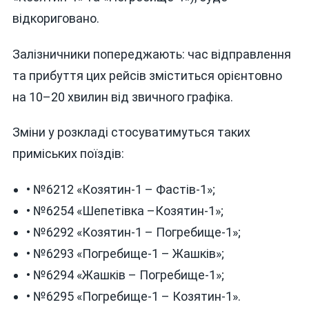
відкориговано.
Залізничники попереджають: час відправлення
та прибуття цих рейсів зміститься орієнтовно
на 10–20 хвилин від звичного графіка.
Зміни у розкладі стосуватимуться таких
приміських поїздів:
• №6212 «Козятин-1 – Фастів-1»;
• №6254 «Шепетівка –Козятин-1»;
• №6292 «Козятин-1 – Погребище-1»;
• №6293 «Погребище-1 – Жашків»;
• №6294 «Жашків – Погребище-1»;
• №6295 «Погребище-1 – Козятин-1».