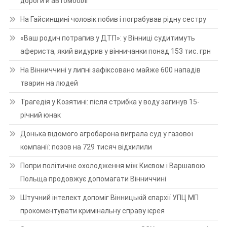
дороги й автомобілі
На Гайсинщині чоловік побив і пограбував рідну сестру
«Ваш родич потрапив у ДТП»: у Вінниці судитимуть
афериста, який видурив у вінничанки понад 153 тис. грн
На Вінниччині у липні зафіксовано майже 600 нападів
тварин на людей
Трагедія у Козятині: після стрибка у воду загинув 15-
річний юнак
Донька відомого агробарона виграла суд у газової
компанії: позов на 729 тисяч відхилили
Попри політичне охолодження між Києвом і Варшавою
Польща продовжує допомагати Вінниччині
Штучний інтелект допоміг Вінницькій єпархії УПЦ МП
прокоментувати кримінальну справу ієрея