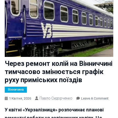
Через ремонт колій на Вінниччині
тимчасово змінюється графік
руху приміських поїздів
Вінничина
Павло Сидорченко
On
1 Квітня, 2026
Leave A Comment
Чере
У квітні «Укрзалізниця» розпочинає планові
Ремо
Колій
ремонтні роботи на залізничних коліях. Це