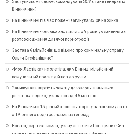
Заступником головнокомандувача ЗСУ стане генерал із
Вінниччини?
На Вінниччині під час пожежі загинула 85-річна жінка
На Вінниччині чоловіка засудили до 9 років ув’язнення за
розповсюдження дитячої порнографії
Застава 6 мільйонів: що відомо про кримінальну справу
Ольги Стефанішиної
«Моя Ластівка» не злетіла: як у Вінниці мільйонний
комунальний проєкт дійшов до ручки
Занижувала вартість землі у договорах: вінницька
рієлторка відшкодувала понад 4,6 млн грн
На Вінниччині 15-річний хлопець згорів у палаючому авто,
а 19-річного водія розчавив автопоїзд
Нова підозра екскомандувачу логістики Повітряних Сил:
серед прихованого майна — квартири у Вінниці