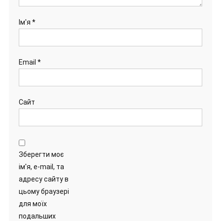
Ім'я
*
Email
*
Сайт
Зберегти моє
ім'я, e-mail, та
адресу сайту в
цьому браузері
для моїх
подальших