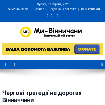
Skip
Субота, 08 Серпня, 2026
to
Засновник медіа
Про нас
Редакційна політика
Наші контакти
content
Ми Вінничани
Незалежний інформаційний портал Вінничини
Чергові трагедії на дорогах
Вінниччини