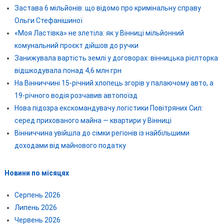
Застава 6 мільйонів: що відомо про кримінальну справу
Ольги Стефанішиної
«Моя Ластівка» не злетіла: як у Вінниці мільйонний
комунальний проєкт дійшов до ручки
Занижувала вартість землі у договорах: вінницька рієлторка
відшкодувала понад 4,6 млн грн
На Вінниччині 15-річний хлопець згорів у палаючому авто, а
19-річного водія розчавив автопоїзд
Нова підозра екскомандувачу логістики Повітряних Сил:
серед прихованого майна — квартири у Вінниці
Вінниччина увійшла до сімки регіонів із найбільшими
доходами від майнового податку
Новини по місяцях
Серпень 2026
Липень 2026
Червень 2026