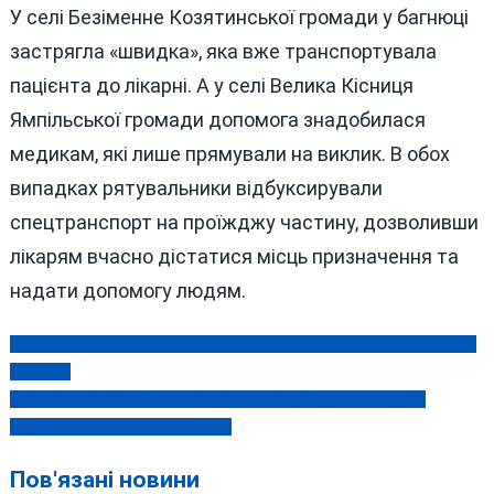
У селі Безіменне Козятинської громади у багнюці
застрягла «швидка», яка вже транспортувала
пацієнта до лікарні. А у селі Велика Кісниця
Ямпільської громади допомога знадобилася
медикам, які лише прямували на виклик. В обох
випадках рятувальники відбуксирували
спецтранспорт на проїжджу частину, дозволивши
лікарям вчасно дістатися місць призначення та
надати допомогу людям.
Масштабна технічна несправність на водоканалі: що з водою у
Навігація
Вінниці?
записів
Кухарю з Узбекистану, який у Калинівці отруїв 27 людей,
присудили громадські роботи
Пов'язані новини