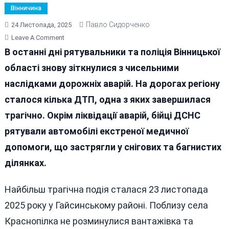
Вінничина
Павло Сидорченко
24 Листопада, 2025
On
Leave A Comment
Чергові
В останні дні рятувальники та поліція Вінницької
Трагедії
області знову зіткнулися з чисельними
На
наслідками дорожніх аварій. На дорогах регіону
Дорогах
Вінниччини
сталося кілька ДТП, одна з яких завершилася
трагічно. Окрім ліквідації аварій, бійці ДСНС
рятували автомобілі екстреної медичної
допомоги, що застрягли у снігових та багнистих
ділянках.
Найбільш трагічна подія сталася 23 листопада
2025 року у Гайсинському районі. Поблизу села
Краснопілка не розминулися вантажівка та