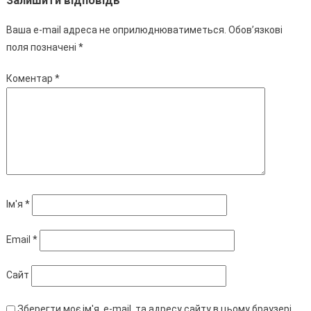
Залишити відповідь
Ваша e-mail адреса не оприлюднюватиметься.
Обов’язкові
поля позначені
*
Коментар
*
Ім'я
*
Email
*
Сайт
Зберегти моє ім'я, e-mail, та адресу сайту в цьому браузері