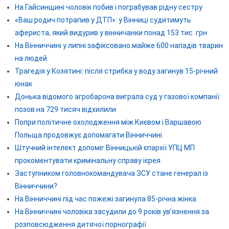
На Гайсинщині чоловік побив і пограбував рідну сестру
«Ваш родич потрапив у ДТП»: у Вінниці судитимуть
афериста, який видурив у вінничанки понад 153 тис. грн
На Вінниччині у липні зафіксовано майже 600 нападів тварин
на людей
Трагедія у Козятині: після стрибка у воду загинув 15-річний
юнак
Донька відомого агробарона виграла суд у газової компанії:
позов на 729 тисяч відхилили
Попри політичне охолодження між Києвом і Варшавою
Польща продовжує допомагати Вінниччині
Штучний інтелект допоміг Вінницькій єпархії УПЦ МП
прокоментувати кримінальну справу ієрея
Заступником головнокомандувача ЗСУ стане генерал із
Вінниччини?
На Вінниччині під час пожежі загинула 85-річна жінка
На Вінниччині чоловіка засудили до 9 років ув’язнення за
розповсюдження дитячої порнографії