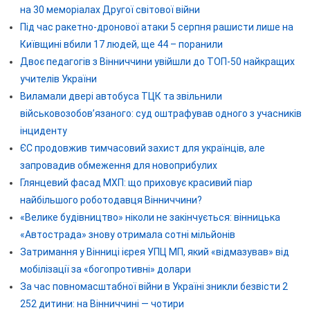
на 30 меморіалах Другої світової війни
Під час ракетно-дронової атаки 5 серпня рашисти лише на
Київщині вбили 17 людей, ще 44 – поранили
Двоє педагогів з Вінниччини увійшли до ТОП-50 найкращих
учителів України
Виламали двері автобуса ТЦК та звільнили
військовозобов’язаного: суд оштрафував одного з учасників
інциденту
ЄС продовжив тимчасовий захист для українців, але
запровадив обмеження для новоприбулих
Глянцевий фасад МХП: що приховує красивий піар
найбільшого роботодавця Вінниччини?
«Велике будівництво» ніколи не закінчується: вінницька
«Автострада» знову отримала сотні мільйонів
Затримання у Вінниці ієрея УПЦ МП, який «відмазував» від
мобілізації за «богопротивні» долари
За час повномасштабної війни в Україні зникли безвісти 2
252 дитини: на Вінниччині — чотири