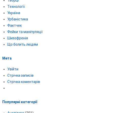
Творці
Технології
Україна
Урбаністика
Фактчек
Фейки та маніпуляції
Шизофренія
Що болить людям
Мета
Увійти
Стрічка записів
Стрічка коментарів
Популярні категорії
Аналітика
(201)