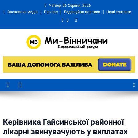
Skip
Четвер, 06 Серпня, 2026
to
Засновник медіа
Про нас
Редакційна політика
Наші контакти
content
Ми Вінничани
Незалежний інформаційний портал Вінничини
Керівника Гайсинської районної
лікарні звинувачують у виплатах