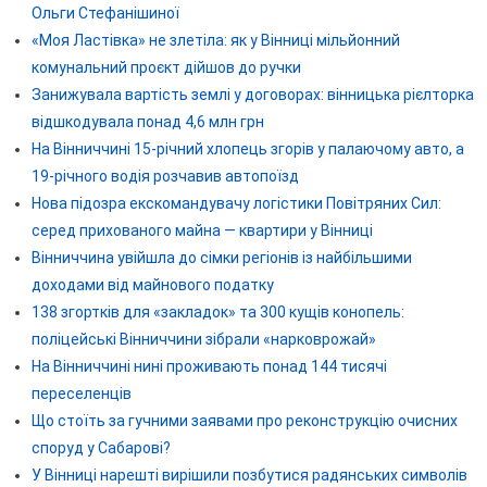
Ольги Стефанішиної
«Моя Ластівка» не злетіла: як у Вінниці мільйонний
комунальний проєкт дійшов до ручки
Занижувала вартість землі у договорах: вінницька рієлторка
відшкодувала понад 4,6 млн грн
На Вінниччині 15-річний хлопець згорів у палаючому авто, а
19-річного водія розчавив автопоїзд
Нова підозра екскомандувачу логістики Повітряних Сил:
серед прихованого майна — квартири у Вінниці
Вінниччина увійшла до сімки регіонів із найбільшими
доходами від майнового податку
138 згортків для «закладок» та 300 кущів конопель:
поліцейські Вінниччини зібрали «нарковрожай»
На Вінниччині нині проживають понад 144 тисячі
переселенців
Що стоїть за гучними заявами про реконструкцію очисних
споруд у Сабарові?
У Вінниці нарешті вирішили позбутися радянських символів