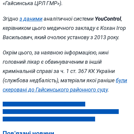
«Гайсинська ЦРЛ ГМР»).
Згідно
з даними
аналітичної системи
YouControl
,
керівником цього медичного закладу є Кохан Ігор
Васильович, який очолює установу з 2013 року.
Окрім цього, за наявною інформацією, нині
головний лікар є обвинуваченим в іншій
кримінальній справі за ч. 1 ст. 367 КК України
(службова недбалість), матеріали якої раніше
були
скеровані до Гайсинського районного суду
.
Хто потруїв бджіл в Оратівській громаді?
Навігація
146 діб у пеклі Родинського: розвідник вінницької бригади
записів
розповів про бої в напівоточенні на Донеччині
Пов'язані новини