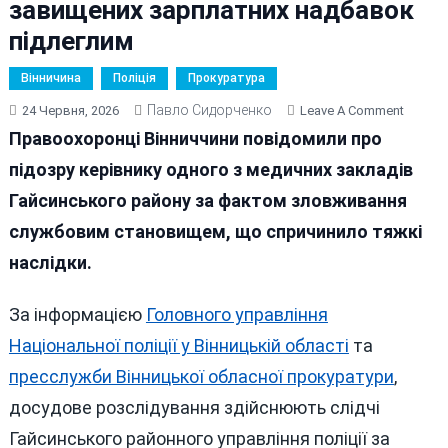
завищених зарплатних надбавок
підлеглим
Вінничина
Поліція
Прокуратура
Павло Сидорченко
On
24 Червня, 2026
Leave A Comment
Керівн
Правоохоронці Вінниччини повідомили про
Гайсин
підозру керівнику одного з медичних закладів
Районн
Гайсинського району за фактом зловживання
Лікарні
Звинув
службовим становищем, що спричинило тяжкі
У
наслідки.
Виплат
Завище
За інформацією
Головного управління
Зарпла
Надба
Національної поліції у Вінницькій області
та
Підлег
пресслужби Вінницької обласної прокуратури
,
досудове розслідування здійснюють слідчі
Гайсинського районного управління поліції за