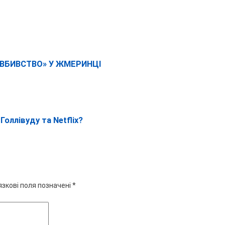
 «ВБИВСТВО» У ЖМЕРИНЦІ
оллівуду та Netflix?
язкові поля позначені
*