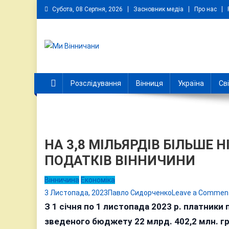
Skip
Субота, 08 Серпня, 2026
Засновник медіа
Про нас
to
content
Ми Вінничани
Незалежний інформаційний портал Вінничини
Розслідування
Вінниця
Україна
Св
НА 3,8 МІЛЬЯРДІВ БІЛЬШЕ
ПОДАТКІВ ВІННИЧИНИ
Вінничина
Економіка
3 Листопада, 2023
Павло Сидорченко
Leave a Commen
З 1 січня по 1 листопада 2023 р. платники
зведеного бюджету 22 млрд. 402,2 млн. гр