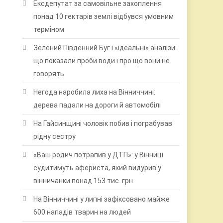
Ексдепутат за самовільне захоплення
понад 10 гектарів землі відбувся умовним
терміном
Зелений Південний Буг і «ідеальні» аналізи:
що показали проби води і про що вони не
говорять
Негода наробила лиха на Вінниччині:
дерева падали на дороги й автомобілі
На Гайсинщині чоловік побив і пограбував
рідну сестру
«Ваш родич потрапив у ДТП»: у Вінниці
судитимуть афериста, який видурив у
вінничанки понад 153 тис. грн
На Вінниччині у липні зафіксовано майже
600 нападів тварин на людей