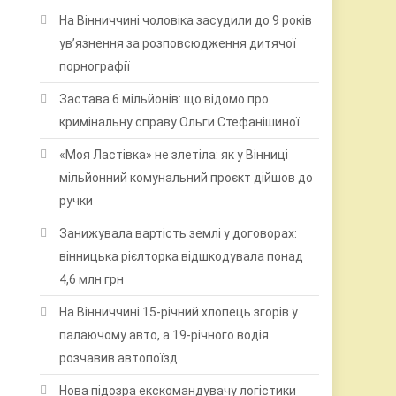
На Вінниччині чоловіка засудили до 9 років
ув’язнення за розповсюдження дитячої
порнографії
Застава 6 мільйонів: що відомо про
кримінальну справу Ольги Стефанішиної
«Моя Ластівка» не злетіла: як у Вінниці
мільйонний комунальний проєкт дійшов до
ручки
Занижувала вартість землі у договорах:
вінницька рієлторка відшкодувала понад
4,6 млн грн
На Вінниччині 15-річний хлопець згорів у
палаючому авто, а 19-річного водія
розчавив автопоїзд
Нова підозра екскомандувачу логістики