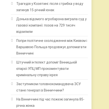
Трагедія у Козятині: після стрибка у воду
загинув 15-річний юнак
Донька відомого агробарона виграла суд у
газової компанії: позов на 729 тисяч
відхилили
Попри політичне охолодження між Києвом і
Варшавою Польща продовжує допомагати
Вінниччині
Штучний інтелект допоміг Вінницькій
єпархії УПЦ МП прокоментувати
кримінальну справу ієрея
Заступником головнокомандувача ЗСУ
стане генерал із Вінниччини?
На Вінниччині під час пожежі загинула 85-
річна жінка