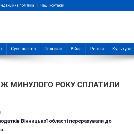
Редакційна політика
Наші контакти
іт
Суспільство
Політика
Війна
Релігія
Культура
 НІЖ МИНУЛОГО РОКУ СПЛАТИЛИ
on
t
НА
 податків Вінницької області перерахували до
3,8
н.