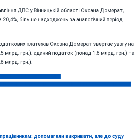
МІЛЬЯРДІВ
БІЛЬШЕ
авління ДПС у Вінницькій області Оксана Домерат,
НІЖ
на 20,4%, більше надходжень за аналогічний період
МИНУЛОГО
РОКУ
СПЛАТИЛИ
аткових платежів Оксана Домерат звертає увагу на
ПОДАТКІВ
 млрд. грн.), єдиний податок (понад 1,6 млрд. грн.) та
ВІННИЧИНИ
 млрд. грн.).
Е ВОДИ, СВІТЛА ТА ОПАЛЕННЯ
МИ-ЗАХИСНИКАМИ: НА ЩИТІ ПОВЕРНУЛИСЯ СЕРГІЙ ДУБЧАК ТА
рацівникам: допомагали викривати, але до суду