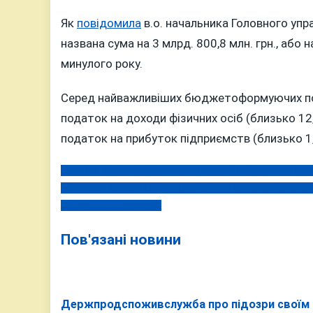
Як
повідомила
в.о. начальника Головного упр
названа сума на 3 млрд. 800,8 млн. грн., або 
минулого року.
Серед найважливіших бюджетоформуючих под
податок на доходи фізичних осіб (близько 12,5
податок на прибуток підприємств (близько 1,6
ПЕРЕЛІК АДРЕС: ДЕ У ВІННИЦІ 3 ЛИСТОПАДА НЕ БУД
Навігація
ВІННИЦЬКА ГРОМАДА ПРОЩАЄТЬСЯ ІЗ ДВОМА ГЕРОЯ
записів
ДЕНИС КУКЛІНСЬКИЙ
Пов'язані новини
Держпродспоживслужба про підозри своїм п