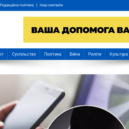
Редакційна політика
Наші контакти
іт
Суспільство
Політика
Війна
Релігія
Культура