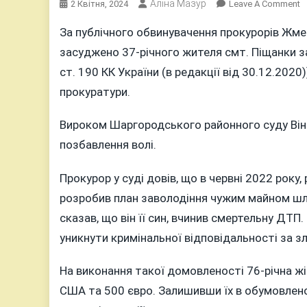
Аліна Мазур
O
2 Квітня, 2024
Leave A Comment
Ш
За публічного обвинувачення прокурорів Жме
О
засуджено 37-річного жителя смт. Піщанки за
8
Р
ст. 190 КК України (в редакції від 30.12.2020)
Т
прокуратури.
Я
О
Вироком Шаргородського районного суду Вінн
П
позбавлення волі.
Н
П
3
Прокурор у суді довів, що в червні 2022 рок
Т
розробив план заволодіння чужим майном шл
Д
сказав, що він її син, вчинив смертельну ДТ
С
уникнути кримінальної відповідальності за з
На виконання такої домовленості 76-річна жі
США та 500 євро. Залишивши їх в обумовлено