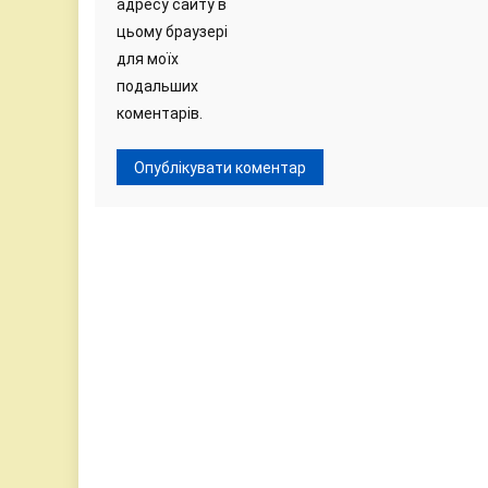
адресу сайту в
цьому браузері
для моїх
подальших
коментарів.