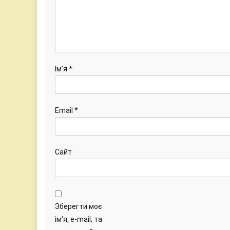
Ім'я
*
Email
*
Сайт
Зберегти моє
ім'я, e-mail, та