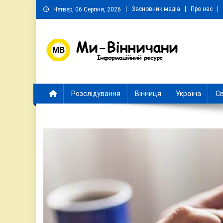
Skip
Засновник медіа
Про нас
Четвер, 06 Серпня, 2026
to
content
Ми Вінничани
Незалежний інформаційний портал Вінничини
Розслідування
Вінниця
Україна
Св