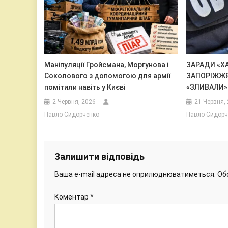
Маніпуляції Гройсмана, Моргунова і
ЗАРАДИ «ХА
Соколового з допомогою для армії
ЗАПОРІЖЖЯ
помітили навіть у Києві
«ЗЛИВАЛИ» 
2 Червня, 2026
21 Червня,
Павло Сидорченко
Павло Сидорч
Залишити відповідь
Ваша e-mail адреса не оприлюднюватиметься.
Об
Коментар
*