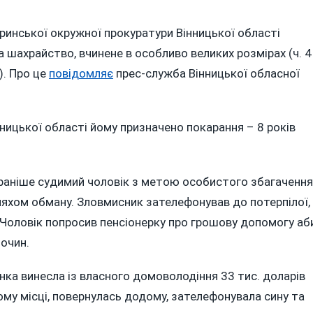
n
АХРАЙ
ринської окружної прокуратури Вінницької області
ТРИМАВ
 шахрайство, вчинене в особливо великих розмірах (ч. 4
ОКІВ
). Про це
повідомляє
прес-служба Вінницької обласної
ЮРМИ,
КИЙ
ШУКАВ
ицької області йому призначено покарання – 8 років
ЕНСІОНЕРКУ
А
ОНАД
3
у, раніше судимий чоловік з метою особистого збагачення
ИС.
яхом обману. Зловмисник зателефонував до потерпілої,
ОЛАРІВ
П. Чоловік попросив пенсіонерку про грошову допомогу аб
ША
лочин.
нка винесла із власного домоволодіння 33 тис. доларів
му місці, повернулась додому, зателефонувала сину та