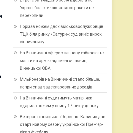
Втретє за тиждень росія вдарила по
Україні балістикою: жодної ракети не
я
перехопили
Порізав ножем двох військовослужбовців
ТЦК біля ринку «Сатурн»: суд виніс вирок
вінничанину
На Вінниччині аферисти знову «збирають»
кошти на армію від імені очільниці
Вінницької ОВА
о
Мільйонерів на Вінниччині стало більше,
попри спад задекларованих доходів
На Вінниччині судитимуть матір, яка
вдарила ножем у спину 17-річну доньку
Ветеран вінницької «Червоної Калини» дав
старт новому сезону української Прем’єр-
ліги з футболу