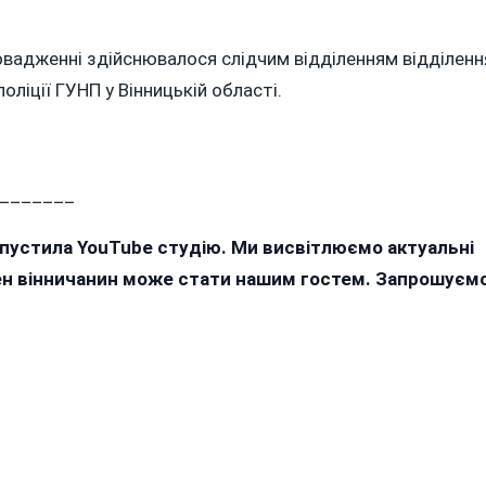
вадженні здійснювалося слідчим відділенням відділенн
оліції ГУНП у Вінницькій області.
_______
апустила YouTube студію. Ми висвітлюємо актуальні
жен вінничанин може стати нашим гостем. Запрошуєм