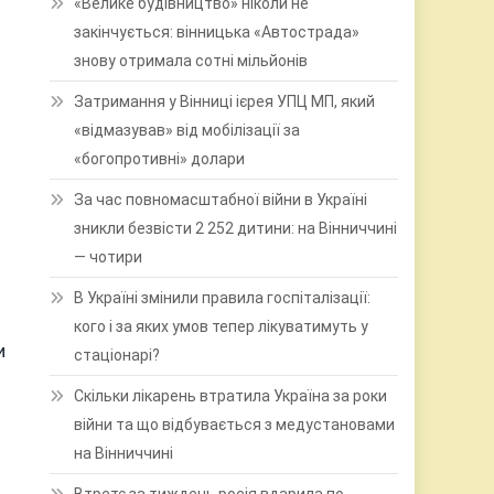
«Велике будівництво» ніколи не
закінчується: вінницька «Автострада»
знову отримала сотні мільйонів
Затримання у Вінниці ієрея УПЦ МП, який
«відмазував» від мобілізації за
«богопротивні» долари
За час повномасштабної війни в Україні
зникли безвісти 2 252 дитини: на Вінниччині
— чотири
В Україні змінили правила госпіталізації:
кого і за яких умов тепер лікуватимуть у
и
стаціонарі?
Скільки лікарень втратила Україна за роки
війни та що відбувається з медустановами
на Вінниччині