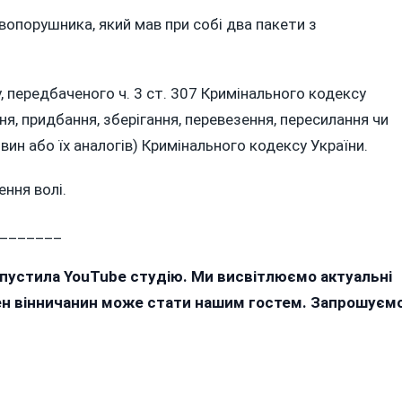
ІВ
вопорушника, який мав при собі два пакети з
, передбаченого ч. 3 ст. 307 Кримінального кодексу
я, придбання, зберігання, перевезення, пересилання чи
ин або їх аналогів) Кримінального кодексу України.
ння волі.
_______
апустила YouTube студію. Ми висвітлюємо актуальні
жен вінничанин може стати нашим гостем. Запрошуєм