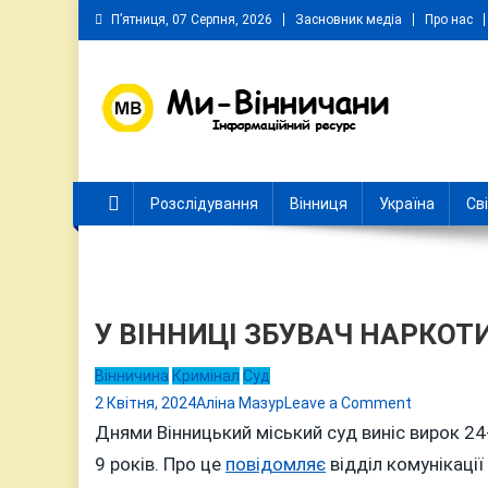
Skip
П’ятниця, 07 Серпня, 2026
Засновник медіа
Про нас
to
content
Ми Вінничани
Незалежний інформаційний портал Вінничини
Розслідування
Вінниця
Україна
Св
У ВІННИЦІ ЗБУВАЧ НАРКОТ
Вінничина
Кримінал
Суд
on
2 Квітня, 2024
Аліна Мазур
Leave a Comment
У
Днями Вінницький міський суд виніс вирок 24
ВІННИЦІ
9 років. Про це
повідомляє
відділ комунікації 
ЗБУВАЧ