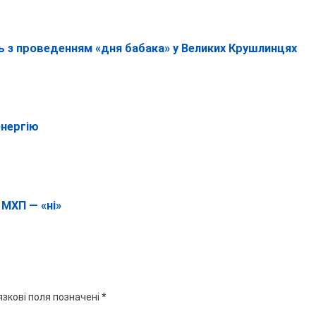
ь з проведенням «дня бабака» у Великих Крушлинцях
енергію
 МХП — «ні»
язкові поля позначені
*