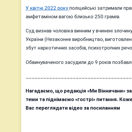
НАРКОТИК
У квітні 2022 року
поліцейські затримали пра
ОТРИМАВ
амфетаміном вагою близько 250 грамів.
9
РОКІВ
Суд визнав чоловіка винним у вчинені злочину
ТЮРМИ
України (Незаконне виробництво, виготовленн
збут наркотичних засобів, психотропних речов
Обвинуваченого засудили до 9 років позбавле
____________________________________
Нагадаємо, що редакція «Ми Вінничани» з
теми та піднімаємо «гострі» питання. Ко
Вас переглядати відео за посиланням