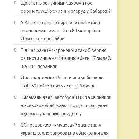
Що стоїть за гучними заявами про
реконструкцію очисних споруд у Сабарові?
У Вінниці нарешті вирішили позбутися
радянських символів на 30 меморіалах
Другої світової війни
Під час ракетно-дронової атаки 5 серпня
рашисти лише на Київщині вбили 17 людей,
ще 44 – поранили
Двоє педагогів з Вінниччини увійшли до
ТОП-50 найкращих учителів України
Виламали двері автобуса ТЦК та звільнили
військовозобов’язаного: суд оштрафував
одного з учасників інциденту
ЄС продовжив тимчасовий захист для
українців, але запровадив обмеження для