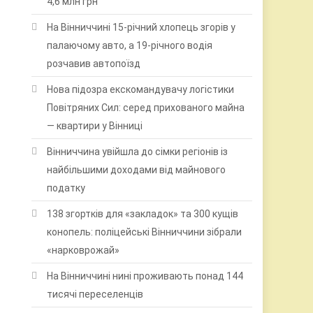
4,6 млн грн
На Вінниччині 15-річний хлопець згорів у
палаючому авто, а 19-річного водія
розчавив автопоїзд
Нова підозра екскомандувачу логістики
Повітряних Сил: серед прихованого майна
— квартири у Вінниці
Вінниччина увійшла до сімки регіонів із
найбільшими доходами від майнового
податку
138 згортків для «закладок» та 300 кущів
конопель: поліцейські Вінниччини зібрали
«нарковрожай»
На Вінниччині нині проживають понад 144
тисячі переселенців