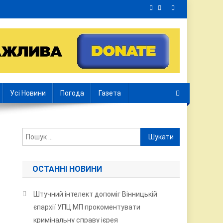
Усі Новини
Погода
Газета
Пошук:
ОСТАННІ НОВИНИ
Штучний інтелект допоміг Вінницькій
и
єпархії УПЦ МП прокоментувати
кримінальну справу ієрея