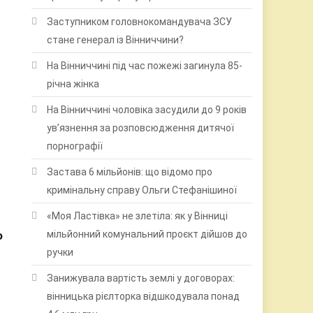
Заступником головнокомандувача ЗСУ
стане генерал із Вінниччини?
На Вінниччині під час пожежі загинула 85-
річна жінка
На Вінниччині чоловіка засудили до 9 років
ув’язнення за розповсюдження дитячої
порнографії
Застава 6 мільйонів: що відомо про
кримінальну справу Ольги Стефанішиної
«Моя Ластівка» не злетіла: як у Вінниці
о
мільйонний комунальний проєкт дійшов до
ручки
Занижувала вартість землі у договорах:
вінницька рієлторка відшкодувала понад