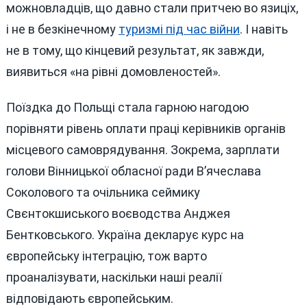
можновладців, що давно стали притчею во язиціх,
і не в безкінечному
туризмі під час війни
. І навіть
не в тому, що кінцевий результат, як завжди,
виявиться «на рівні домовленостей».
Поїздка до Польщі стала гарною нагодою
порівняти рівень оплати праці керівників органів
місцевого самоврядування. Зокрема, зарплати
голови Вінницької обласної ради В’ячеслава
Соколового та очільника сеймику
Свєнтокшиського воєводства Анджея
Бентковського. Україна декларує курс на
європейську інтеграцію, тож варто
проаналізувати, наскільки наші реалії
відповідають європейським.