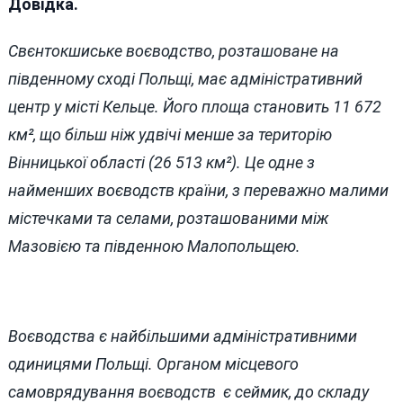
Довідка.
Свєнтокшиське воєводство, розташоване на
південному сході Польщі, має адміністративний
центр у місті Кельце. Його площа становить 11 672
км², що більш ніж удвічі менше за територію
Вінницької області (26 513 км²). Це одне з
найменших воєводств країни, з переважно малими
містечками та селами, розташованими між
Мазовією та південною Малопольщею.
Воєводства є найбільшими адміністративними
одиницями Польщі. Органом місцевого
самоврядування воєводств є сеймик, до складу