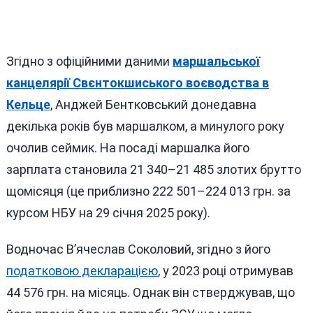
Згідно з офіційними даними
маршальської
канцелярії Свєнтокшиського воєводства в
Кельце
, Анджей Бентковський донедавна
декілька років був маршалком, а минулого року
очолив сеймик. На посаді маршалка його
зарплата становила 21 340–21 485 злотих брутто
щомісяця (це приблизно 222 501–224 013 грн. за
курсом НБУ на 29 січня 2025 року).
Водночас В’ячеслав Соколовий, згідно з його
податковою декларацією
, у 2023 році отримував
44 576 грн. на місяць. Однак він стверджував, що