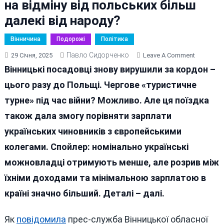
на відміну від польських більш
далекі від народу?
Вінничина
Подорожі
Політика
Павло Сидорченко
On
29 Січня, 2025
Leave A Comment
Вінницькі
Вінницькі посадовці знову вирушили за кордон –
«туристи
цього разу до Польщі. Чергове «туристичне
Знову
турне» під час війни? Можливо. Але ця поїздка
В
Європі:
також дала змогу порівняти зарплати
Чому
українських чиновників з європейськими
Українськ
колегами. Спойлер: номінально українські
Чиновни
На
можновладці отримують менше, але розрив між
Відміну
їхніми доходами та мінімальною зарплатою в
Від
країні значно більший. Деталі – далі.
Польськи
Більш
Далекі
Як
повідомила
прес-служба Вінницької обласної