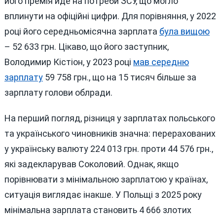
його премія йде на потреби ЗСУ, що могло
вплинути на офіційні цифри. Для порівняння, у 2022
році його середньомісячна зарплата
була вищою
– 52 633 грн. Цікаво, що його заступник,
Володимир Кістіон, у 2023 році
мав середню
зарплату
59 758 грн., що на 15 тисяч більше за
зарплату голови облради.
На перший погляд, різниця у зарплатах польського
та українського чиновників значна: перерахованих
у українську валюту 224 013 грн. проти 44 576 грн.,
які задекларував Соколовий. Однак, якщо
порівнювати з мінімальною зарплатою у країнах,
ситуація виглядає інакше. У Польщі з 2025 року
мінімальна зарплата становить 4 666 злотих