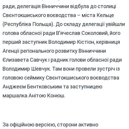
Від
ради, делегація Вінниччини відбула до столиці
Народу?
Свєнтокшиського воєводства – міста Кельце
(Республіка Польща). До складу делегації увійшли
голова обласної ради В’ячеслав Соколовий, його
перший заступник Володимир Кістіон, керівниця
Агенції регіонального розвитку Вінниччини
Єлизавета Савчук і радник голови обласної ради
Володимир Шевчук. Там вони провели зустріч із
головою сеймику Свєнтокшиського воєводства
Анджеєм Бентковським та заступницею
маршалка Анітою Конюш.
За офіційною версією, сторони активно