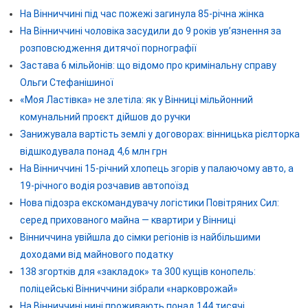
На Вінниччині під час пожежі загинула 85-річна жінка
На Вінниччині чоловіка засудили до 9 років ув’язнення за
розповсюдження дитячої порнографії
Застава 6 мільйонів: що відомо про кримінальну справу
Ольги Стефанішиної
«Моя Ластівка» не злетіла: як у Вінниці мільйонний
комунальний проєкт дійшов до ручки
Занижувала вартість землі у договорах: вінницька рієлторка
відшкодувала понад 4,6 млн грн
На Вінниччині 15-річний хлопець згорів у палаючому авто, а
19-річного водія розчавив автопоїзд
Нова підозра екскомандувачу логістики Повітряних Сил:
серед прихованого майна — квартири у Вінниці
Вінниччина увійшла до сімки регіонів із найбільшими
доходами від майнового податку
138 згортків для «закладок» та 300 кущів конопель:
поліцейські Вінниччини зібрали «нарковрожай»
На Вінниччині нині проживають понад 144 тисячі