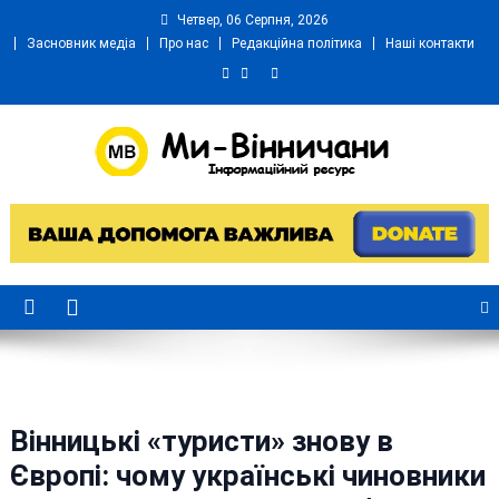
Skip
Четвер, 06 Серпня, 2026
to
Засновник медіа
Про нас
Редакційна політика
Наші контакти
content
Ми Вінничани
Незалежний інформаційний портал Вінничини
Вінницькі «туристи» знову в
Європі: чому українські чиновники