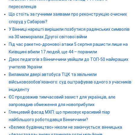
переселенців
Що стоїть за гучними заявами про реконструкцію очисних
споруд у Сабарові?
У Вінниці нарешті вирішили позбутися радянських символів
на 30 меморіалах Другої світової війни
Під час ракетно-дронової атаки 5 серпня рашисти лише на
Київщині вбили 17 людей, ще 44 – поранили
Двоє педагогів з Вінниччини увійшли до ТОП-50 найкращих
учителів України
Виламали двері автобуса ТЦК та звільнили
військовозобов’язаного: суд оштрафував одного з учасників
інциденту
ЄС продовжив тимчасовий захист для українців, але
запровадив обмеження для новоприбулих
Глянцевий фасад МХП: що приховує красивий піар
найбільшого роботодавця Вінниччини?
«Велике будівництво» ніколи не закінчується: вінницька
«Автострада» знову отримала сотні мільйонів