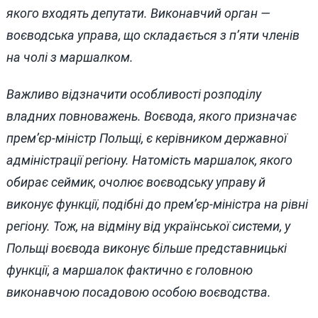
якого входять депутати. Виконавчий орган —
воєводська управа, що складається з п’яти членів
на чолі з маршалком.
Важливо відзначити особливості розподілу
владних повноважень. Воєвода, якого призначає
прем’єр-міністр Польщі, є керівником державної
адміністрації регіону. Натомість маршалок, якого
обирає сеймик, очолює воєводську управу й
виконує функції, подібні до прем’єр-міністра на рівні
регіону. Тож, на відміну від української системи, у
Польщі воєвода виконує більше представницькі
функції, а маршалок фактично є головною
виконавчою посадовою особою воєводства.