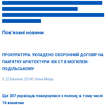
Ані екс-очільник МВС Аваков, ані вінницькі «каменярі» у карній
Навігація
справі металургів-колаборантів не фігурують?
записів
Повторний медогляд до 4 лютого 2025 року: що потрібно знати
«обмежено придатним»
Пов'язані новини
ПРОКУРАТУРА: УКЛАДЕНО ОХОРОННИЙ ДОГОВІР НА
ПАМ’ЯТКУ АРХІТЕКТУРИ ХІХ СТ В МОГИЛЕВІ-
ПОДІЛЬСЬКОМУ
22 Березня, 2024
Аліна Мазур
Ще 307 українців повернулися з полону, в тому числі
16 вінничан