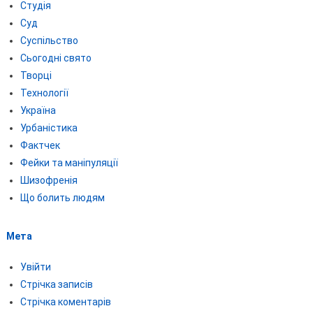
Студія
Суд
Суспільство
Сьогодні свято
Творці
Технології
Україна
Урбаністика
Фактчек
Фейки та маніпуляції
Шизофренія
Що болить людям
Мета
Увійти
Стрічка записів
Стрічка коментарів