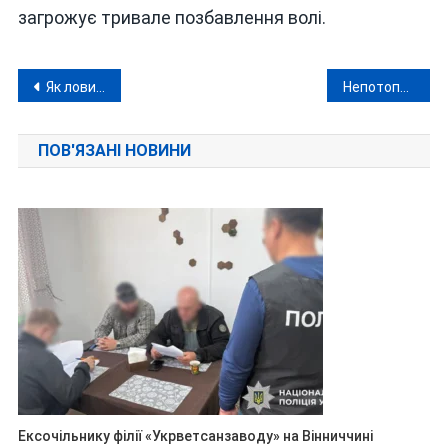
загрожує тривале позбавлення волі.
Навігація
Як ловили серійного викрадача автівок, що навідався до Вінниці, і хто він такий
Непотоплюваний «каменяр» Вінниччини постане перед судом, але знову не сяде
записів
ПОВ'ЯЗАНІ НОВИНИ
Ексочільнику філії «Укрветсанзаводу» на Вінниччині