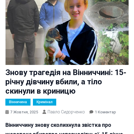
Знову трагедія на Вінниччині: 15-
річну дівчину вбили, а тіло
скинули в криницю
Вінничина
Кримінал
Павло Сидорченко
До
7 Жовтня, 2025
1 Коментар
Знову
Вінниччину знову сколихнула звістка про
Трагедія
На