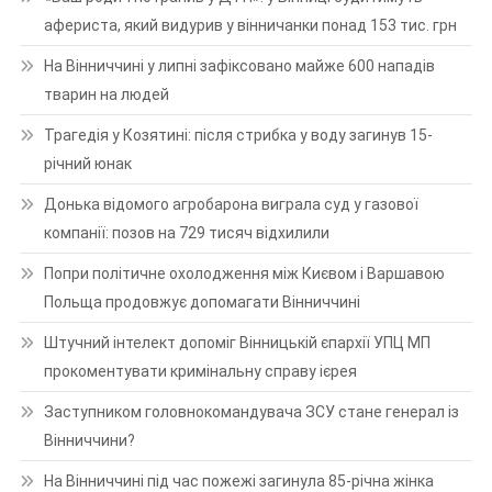
афериста, який видурив у вінничанки понад 153 тис. грн
На Вінниччині у липні зафіксовано майже 600 нападів
тварин на людей
Трагедія у Козятині: після стрибка у воду загинув 15-
річний юнак
Донька відомого агробарона виграла суд у газової
компанії: позов на 729 тисяч відхилили
Попри політичне охолодження між Києвом і Варшавою
Польща продовжує допомагати Вінниччині
Штучний інтелект допоміг Вінницькій єпархії УПЦ МП
прокоментувати кримінальну справу ієрея
Заступником головнокомандувача ЗСУ стане генерал із
Вінниччини?
На Вінниччині під час пожежі загинула 85-річна жінка