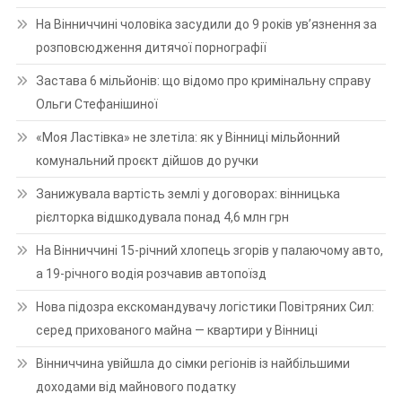
На Вінниччині чоловіка засудили до 9 років ув’язнення за
розповсюдження дитячої порнографії
Застава 6 мільйонів: що відомо про кримінальну справу
Ольги Стефанішиної
«Моя Ластівка» не злетіла: як у Вінниці мільйонний
комунальний проєкт дійшов до ручки
Занижувала вартість землі у договорах: вінницька
рієлторка відшкодувала понад 4,6 млн грн
На Вінниччині 15-річний хлопець згорів у палаючому авто,
а 19-річного водія розчавив автопоїзд
Нова підозра екскомандувачу логістики Повітряних Сил:
серед прихованого майна — квартири у Вінниці
Вінниччина увійшла до сімки регіонів із найбільшими
доходами від майнового податку