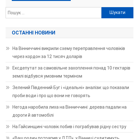
Пошук:
ОСТАННІ НОВИНИ
На Вінниччині викрили схему переправлення чоловіків
через кордон за 12 тисяч доларів
Ексдепутат за самовільне захоплення понад 10 гектарів
землі відбувся умовним терміном
Зелений Південний Буг і «ідеальні» аналізи: що показали
проби води і про що вони не говорять
Негода наробила лиха на Вінниччині: дерева падали на
дороги й автомобілі
На Гайсинщині чоловік побив і пограбував рідну сестру
«Ваш родич потрапив у ДТП»: у Вінниці судитимуть