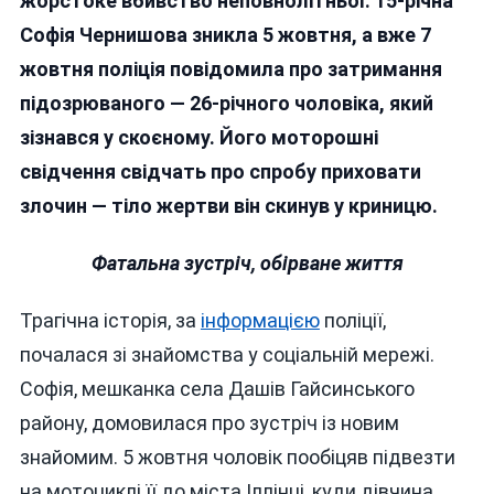
жорстоке вбивство неповнолітньої. 15-річна
Вінниччині
Софія Чернишова зникла 5 жовтня, а вже 7
15-
жовтня поліція повідомила про затримання
Річну
Дівчину
підозрюваного — 26-річного чоловіка, який
Вбили,
зізнався у скоєному. Його моторошні
А
свідчення свідчать про спробу приховати
Тіло
Скинули
злочин — тіло жертви він скинув у криницю.
В
Криницю
Фатальна зустріч, обірване життя
Трагічна історія, за
інформацією
поліції,
почалася зі знайомства у соціальній мережі.
Софія, мешканка села Дашів Гайсинського
району, домовилася про зустріч із новим
знайомим. 5 жовтня чоловік пообіцяв підвезти
на мотоциклі її до міста Іллінці, куди дівчина