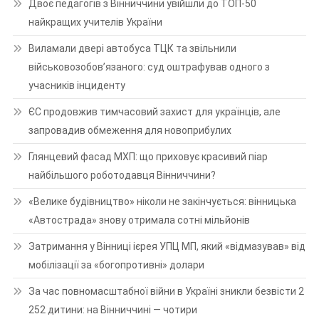
Двоє педагогів з Вінниччини увійшли до ТОП-50
найкращих учителів України
Виламали двері автобуса ТЦК та звільнили
військовозобов’язаного: суд оштрафував одного з
учасників інциденту
ЄС продовжив тимчасовий захист для українців, але
запровадив обмеження для новоприбулих
Глянцевий фасад МХП: що приховує красивий піар
найбільшого роботодавця Вінниччини?
«Велике будівництво» ніколи не закінчується: вінницька
«Автострада» знову отримала сотні мільйонів
Затримання у Вінниці ієрея УПЦ МП, який «відмазував» від
мобілізації за «богопротивні» долари
За час повномасштабної війни в Україні зникли безвісти 2
252 дитини: на Вінниччині — чотири