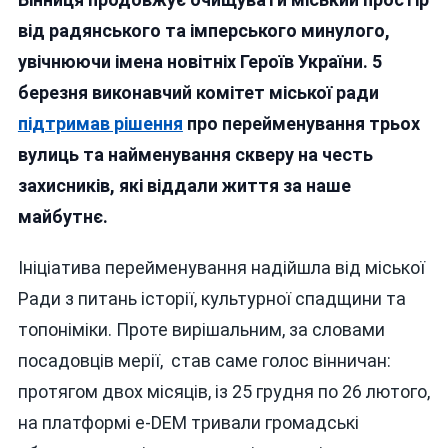
Що
Назавжд
від радянського та імперського минулого,
Залишат
увічнюючи імена новітніх Героїв України. 5
В
березня виконавчий комітет міської ради
Історії
Міста:
підтримав рішення
про перейменування трьох
У
вулиць та найменування скверу на честь
Вінниці
захисників, які віддали життя за наше
Назвуть
Вулиці
майбутнє.
Та
Сквер
Ініціатива перейменування надійшла від міської
На
Ради з питань історії, культурної спадщини та
Честь
Полеглих
топоніміки. Проте вирішальним, за словами
Героїв
посадовців мерії, став саме голос вінничан:
протягом двох місяців, із 25 грудня по 26 лютого,
на платформі e-DEM тривали громадські