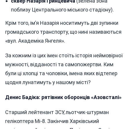
сквер Назарія Гринцевича
(зелена зона
поблизу Центрального міського стадіону).
Крім того, ім’я Назарія носитимуть дві зупинки
громадського транспорту, що нині називаються
«вул. Академіка Янгеля».
За кожним із цих імен стоїть історія неймовірної
мужності, відданості та самопожертви. Ким
були ці хлопці та чоловіки, імена яких відтепер
щодня лунатимуть у нашому місті?
Денис Бадіка: рятівник оборонців «Азовсталі»
Старший лейтенант ЗСУ, льотчик-штурман
гелікоптера Мі-8. Закінчив Харківський