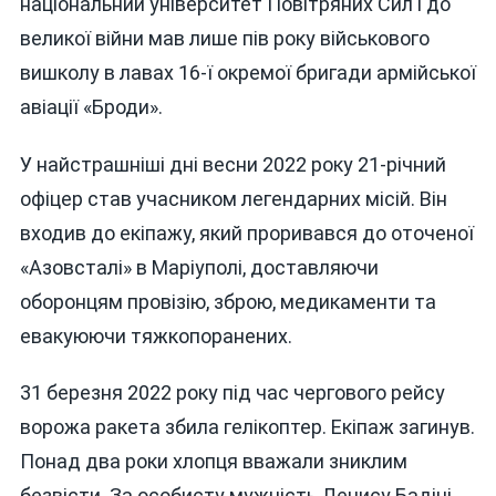
національний університет Повітряних Сил і до
великої війни мав лише пів року військового
вишколу в лавах 16-ї окремої бригади армійської
авіації «Броди».
У найстрашніші дні весни 2022 року 21-річний
офіцер став учасником легендарних місій. Він
входив до екіпажу, який проривався до оточеної
«Азовсталі» в Маріуполі, доставляючи
оборонцям провізію, зброю, медикаменти та
евакуюючи тяжкопоранених.
31 березня 2022 року під час чергового рейсу
ворожа ракета збила гелікоптер. Екіпаж загинув.
Понад два роки хлопця вважали зниклим
безвісти. За особисту мужність Денису Бадіці