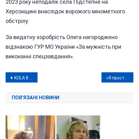
2023 року неподалік села Підстепне на
Херсонщині внаслідок ворожого мінометного
обстрілу.
За видатну хоробрість Олега нагороджено
відзнакою ГУР МО України «За мужність при
виконанні спецзавдання».
Навігація
KOLA 8 березня у Вінниці з великим концертом: «Проживемо цей вечір на повну!»
«Я просто переписував цифри»: мільйонні розкрадання у військовому лісгоспі на Вінниччині
записів
ПОВ'ЯЗАНІ НОВИНИ