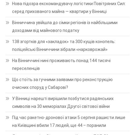
Нова підозра екскомандувачу логістики Повітряних Сил:
серед прихованого майна — квартири у Вінниці
Вінниччина увійшла до сімки регіонів із найбільшими
доходами від майнового податку
138 згортків для «закладок» та 300 кущів конопель:
поліцейські Вінниччини зібрали «нарковрожай»
На Вінниччині нині проживають понад 144 тисячі
переселенців
Що стоїть за гучними заявами про реконструкцію
очисних споруд у Сабарові?
У Вінниці нарешті вирішили позбутися радянських
символів на 30 меморіалах Другої світової війни
Під час ракетно-дронової атаки 5 серпня рашисти лише
на Київщині вбили 17 людей, ще 44 – поранили