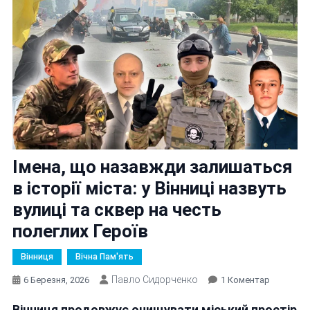
Імена, що назавжди залишаться
в історії міста: у Вінниці назвуть
вулиці та сквер на честь
полеглих Героїв
Вінниця
Вічна Пам'ять
Павло Сидорченко
До
6 Березня, 2026
1 Коментар
Імена,
Вінниця продовжує очищувати міський простір