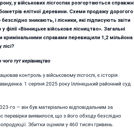
росто
ону, у військових лісгоспах розгортаються справжн
ереписував
кубометрів елітної деревини. Схеми продажу дорогого
ифри»:
безслідно зникають, і лісники, які підписують звіти
льйонні
у філії «Вінницьке військове лісництво». Загальні
озкрадання
и кримінальними справами перевищили 1,2 мільйона
 лісі?
ійськовому
сгоспі
о чого тут керівництво
а
нниччині
цював контроль у військовому лісгоспі, є історія
виденка. 1 серпня 2025 року Іллінецький районний суд
023-го — він був матеріально відповідальним за
час перевірки виявилося, що з його обходу безслідно
опродукції. Збитки оцінили у 460 тисяч гривень.