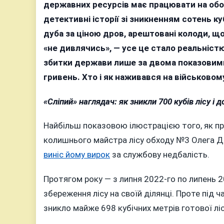
п
державних ресурсів має працювати на обор
п
детективні історії зі зникненням сотень 
ц
дуба за ціною дров, арештовані колоди, що 
мі
«не дивлячись», — усе це стало реальністю 
р
збитки держави лише за двома показовим
у
гривень. Хто і як наживався на військовому
в
лі
«Сліпий» наглядач: як зникли 700 кубів лісу і д
н
Ві
Найбільш показовою ілюстрацією того, як пра
колишнього майстра лісу обходу №3 Олега Да
виніс йому вирок
за службову недбалість.
Протягом року — з липня 2022-го по липень 2
збереження лісу на своїй ділянці. Проте під 
зникло майже 698 кубічних метрів готової ліс