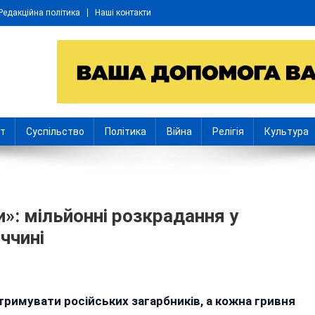
Редакційна політика
Наші контакти
іт
Суспільство
Політика
Війна
Релігія
Культура
»: мільйонні розкрадання у
иччині
n
римувати російських загарбників, а кожна гривня