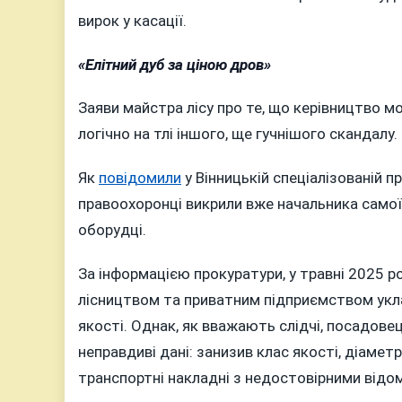
вирок у касації.
«Елітний дуб за ціною дров»
Заяви майстра лісу про те, що керівництво м
логічно на тлі іншого, ще гучнішого скандалу.
Як
повідомили
у Вінницькій спеціалізованій п
правоохоронці викрили вже начальника самої 
оборудці.
За інформацією прокуратури, у травні 2025 р
лісництвом та приватним підприємством укла
якості. Однак, як вважають слідчі, посадове
неправдиві дані: занизив клас якості, діамет
транспортні накладні з недостовірними відо