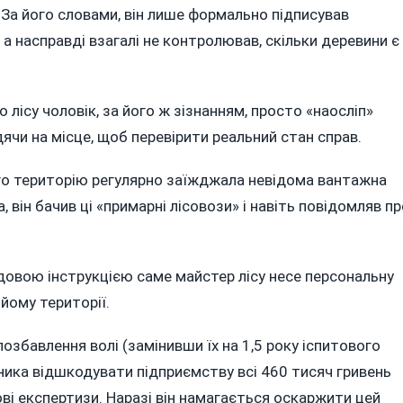
. За його словами, він лише формально підписував
 а насправді взагалі не контролював, скільки деревини є
о лісу чоловік, за його ж зізнанням, просто «наосліп»
одячи на місце, щоб перевірити реальний стан справ.
ого територію регулярно заїжджала невідома вантажна
 він бачив ці «примарні лісовози» і навіть повідомляв пр
адовою інструкцією саме майстер лісу несе персональну
 йому території.
озбавлення волі (замінивши їх на 1,5 року іспитового
ника відшкодувати підприємству всі 460 тисяч гривень
ові експертизи. Наразі він намагається оскаржити цей