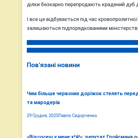
ділки безкарно перепродають крадений дуб 
І все це відбувається під час кровопролитної 
залишаються підпорядкованими міністерств
Імена, що назавжди залишаться в історії міста: у Вінн
Навігація
У Вінниці п’яний водій на «Тойоті» намагався втекти в
записів
Пов'язані новини
Чим більше червоних доріжок стелять перед
та мародерів
29 Грудня, 2025
Павло Сидорченко
«Відсосеш у мене х*й!»: депутат Гройсмана 