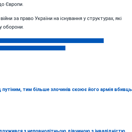
до Європи.
війни за право України на існування у структурах, які
у оборони.
иці назвуть вулиці та сквер на честь полеглих Героїв
ід поліції і на смерть збив людину
 путіним, тим більше злочинів скоює його армія вбивць
одружився з неповнолітньою дівчиною з інвалідністю,