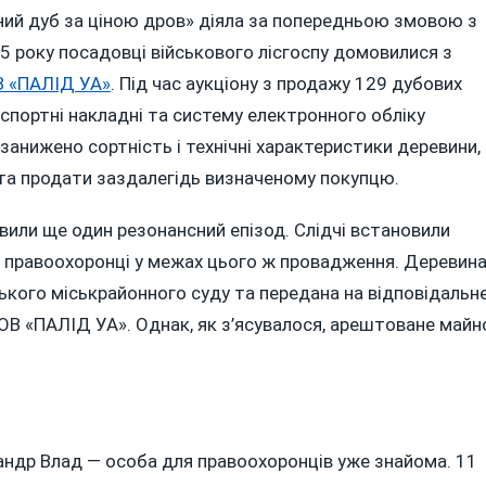
тний дуб за ціною дров» діяла за попередньою змовою з
5 року посадовці військового лісгоспу домовилися з
 «ПАЛІД УА»
. Під час аукціону з продажу 129 дубових
нспортні накладні та систему електронного обліку
занижено сортність і технічні характеристики деревини,
та продати заздалегідь визначеному покупцю.
вили ще один резонансний епізод. Слідчі встановили
ли правоохоронці у межах цього ж провадження. Деревин
кого міськрайонного суду та передана на відповідальн
ОВ «ПАЛІД УА». Однак, як з’ясувалося, арештоване майн
андр Влад — особа для правоохоронців уже знайома. 11