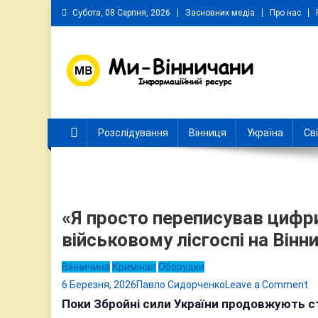
Skip
Субота, 08 Серпня, 2026
Засновник медіа
Про нас
to
content
Ми Вінничани
Незалежний інформаційний портал Вінничини
Розслідування
Вінниця
Україна
Св
«Я просто переписував цифри
військовому лісгоспі на Вінн
Вінничина
Кримінал
Оборудки
o
6 Березня, 2026
Павло Сидорченко
Leave a Comment
«Я
Поки Збройні сили України продовжують ст