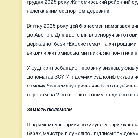
грудня 2025 року Житомирський районний с
нелегальним експортом деревини.
Влітку 2025 року цей бізнесмен намагався в
до Австрії. Для цього він власноруч виготови
державної бази «Екосистема» та хитрощами 
викрили житомирські митники, які помітили п
У суді контрабандист провину визнав, уклав у
допомагав ЗСУ. У підсумку суд конфіскував й
самому бізнесмену призначив 5 років ув’язнен
строком на 2 роки. Також йому на два роки 
Замість післямови
Ці кримінальні справи показують справжню кр
базах, майстри лісу «сліпо» підписують докум