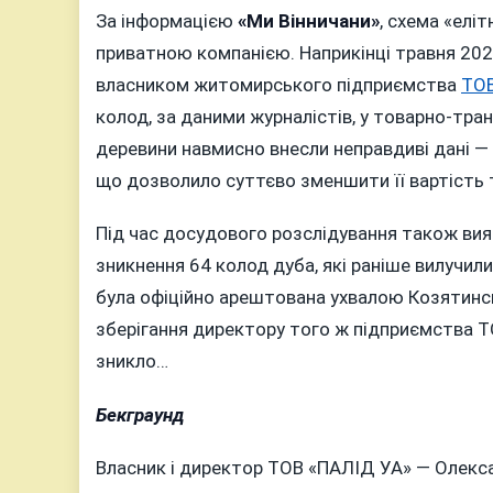
За інформацією
«Ми Вінничани»
, схема «елі
приватною компанією. Наприкінці травня 202
власником житомирського підприємства
ТОВ
колод, за даними журналістів, у товарно-тра
деревини навмисно внесли неправдиві дані — 
що дозволило суттєво зменшити її вартість 
Під час досудового розслідування також вия
зникнення 64 колод дуба, які раніше вилучи
була офіційно арештована ухвалою Козятинсь
зберігання директору того ж підприємства Т
зникло…
Бекграунд
Власник і директор ТОВ «ПАЛІД УА» — Олекс