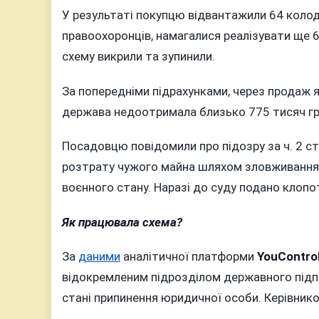
У результаті покупцю відвантажили 64 колод
правоохоронців, намагалися реалізувати ще 
схему викрили та зупинили.
За попередніми підрахунками, через продаж 
держава недоотримала близько 775 тисяч гр
Посадовцю повідомили про підозру за ч. 2 ст. 
розтрату чужого майна шляхом зловживання 
воєнного стану. Наразі до суду подано клопо
Як працювала схема?
За
даними
аналітичної платформи
YouContro
відокремленим підрозділом державного підпр
стані припинення юридичної особи. Керівником