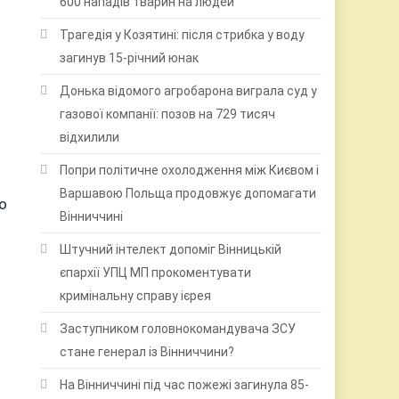
600 нападів тварин на людей
Трагедія у Козятині: після стрибка у воду
загинув 15-річний юнак
Донька відомого агробарона виграла суд у
газової компанії: позов на 729 тисяч
відхилили
Попри політичне охолодження між Києвом і
Варшавою Польща продовжує допомагати
о
Вінниччині
Штучний інтелект допоміг Вінницькій
єпархії УПЦ МП прокоментувати
кримінальну справу ієрея
Заступником головнокомандувача ЗСУ
стане генерал із Вінниччини?
На Вінниччині під час пожежі загинула 85-