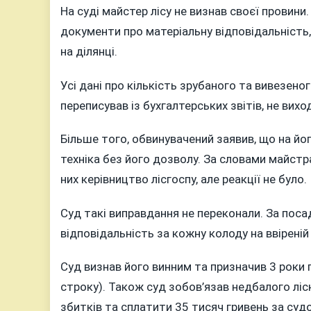
На суді майстер лісу не визнав своєї провини
документи про матеріальну відповідальність,
на ділянці.
Усі дані про кількість зрубаного та вивезеног
переписував із бухгалтерських звітів, не вих
Більше того, обвинувачений заявив, що на й
техніка без його дозволу. За словами майстра,
них керівництво лісгоспу, але реакції не було.
Суд такі виправдання не переконали. За пос
відповідальність за кожну колоду на ввіреній
Суд визнав його винним та призначив 3 роки п
строку). Також суд зобов’язав недбалого ліс
збитків та сплатити 35 тисяч гривень за суд