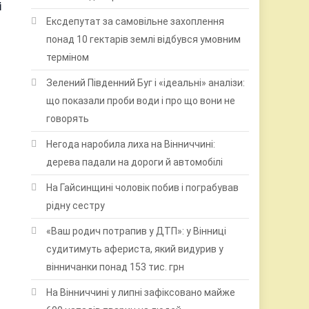
і
Ексдепутат за самовільне захоплення
понад 10 гектарів землі відбувся умовним
терміном
Зелений Південний Буг і «ідеальні» аналізи:
що показали проби води і про що вони не
говорять
Негода наробила лиха на Вінниччині:
дерева падали на дороги й автомобілі
На Гайсинщині чоловік побив і пограбував
рідну сестру
«Ваш родич потрапив у ДТП»: у Вінниці
судитимуть афериста, який видурив у
вінничанки понад 153 тис. грн
На Вінниччині у липні зафіксовано майже