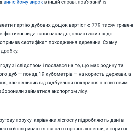
уд
виніс йому вирок
в іншій справі, пов’язаній із
ивезти партію дубових дощок вартістю 779 тисяч гривен
в фіктивні видаткові накладні, завантажив їх до
отримав сертифікат походження деревини. Схему
ідробку.
году зі слідством і послався на те, що має родину та
ого дуб — понад 19 кубометрів — на користь держави, а
ня, але звільнив від відбування покарання з іспитовим
заборонили займатися експортом лісу.
угову поруку: керівники лісгоспу підробляють дані в
енти й закривають очі на сторонні лісовози, а спритні