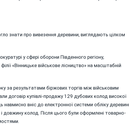
огло знати про вивезення деревини, виглядають цілком
рокуратурі у сфері оборони Південного регіону,
філії «Вінницьке військове лісництво» на масштабній
оку за результатами біржових торгів між військовим
ли договір купівлі-продажу 129 дубових колод високої
ць навмисно вніс до електронної системи обліку деревин
р і довжину колод. Після цього були оформлені товарно-
мостями.