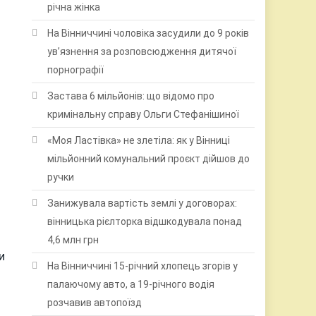
річна жінка
На Вінниччині чоловіка засудили до 9 років
ув’язнення за розповсюдження дитячої
порнографії
Застава 6 мільйонів: що відомо про
кримінальну справу Ольги Стефанішиної
«Моя Ластівка» не злетіла: як у Вінниці
мільйонний комунальний проєкт дійшов до
ручки
Занижувала вартість землі у договорах:
вінницька рієлторка відшкодувала понад
4,6 млн грн
и
На Вінниччині 15-річний хлопець згорів у
палаючому авто, а 19-річного водія
розчавив автопоїзд