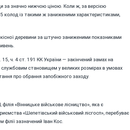
и за значно нижчою ціною. Коли ж, за версією
65 колод із такими ж заниженими характеристиками,
якісної деревини за штучно заниженими показниками
ивень.
15, ч. 4 ст. 191 КК України — закінчений замах на
службовим становищем у великих розмірах в умовах
тання про обрання запобіжного заходу.
l
, філія «Вінницьке військове лісництво», яка є
иємства «Шепетівський військовий лісгосп», перебуває
 філії зазначений Іван Кос.