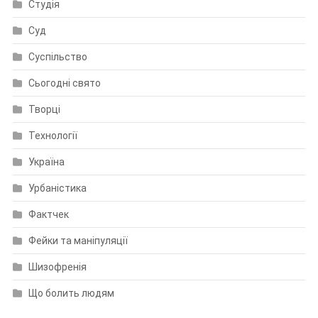
Студія
Суд
Суспільство
Сьогодні свято
Творці
Технології
Україна
Урбаністика
Фактчек
Фейки та маніпуляції
Шизофренія
Що болить людям