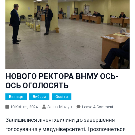
НОВОГО РЕКТОРА ВНМУ ОСЬ-
ОСЬ ОГОЛОСЯТЬ
Вінниця
Вибори
Освіта
Аліна Мазур
On
10 Квітня, 2024
Leave A Comment
НОВОГО
Залишилися лічені хвилини до завершення
РЕКТОРА
ВНМУ
голосування у медуніверситеті. І розпочнеться
ОСЬ-