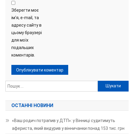
Зберегти моє
ім'я, e-mail, та
адресу сайту в
цьому браузері
для моїх
подальших
коментарів.
Пошук:
ОСТАННІ НОВИНИ
«Ваш родич потрапив у ДТП»: у Вінниці судитимуть
афериста, який видурив у вінничанки понад 153 тис. грн