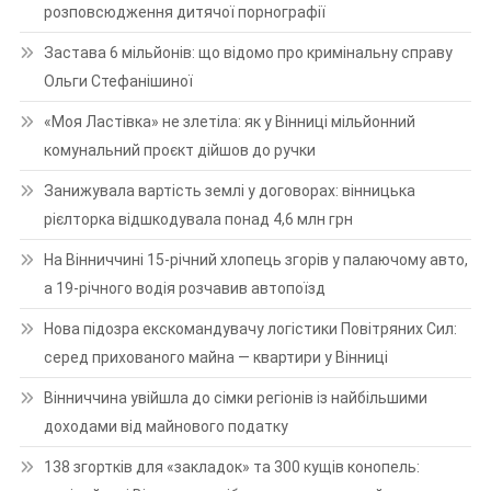
розповсюдження дитячої порнографії
Застава 6 мільйонів: що відомо про кримінальну справу
Ольги Стефанішиної
«Моя Ластівка» не злетіла: як у Вінниці мільйонний
комунальний проєкт дійшов до ручки
Занижувала вартість землі у договорах: вінницька
рієлторка відшкодувала понад 4,6 млн грн
На Вінниччині 15-річний хлопець згорів у палаючому авто,
а 19-річного водія розчавив автопоїзд
Нова підозра екскомандувачу логістики Повітряних Сил:
серед прихованого майна — квартири у Вінниці
Вінниччина увійшла до сімки регіонів із найбільшими
доходами від майнового податку
138 згортків для «закладок» та 300 кущів конопель: