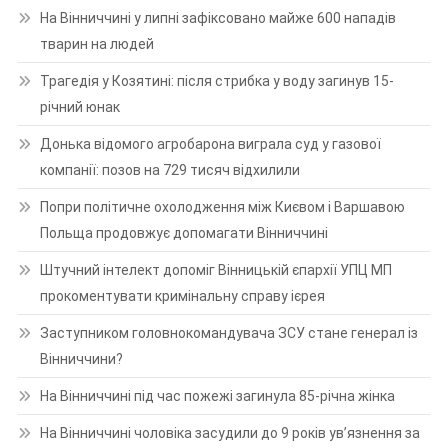
На Вінниччині у липні зафіксовано майже 600 нападів
тварин на людей
Трагедія у Козятині: після стрибка у воду загинув 15-
річний юнак
Донька відомого агробарона виграла суд у газової
компанії: позов на 729 тисяч відхилили
Попри політичне охолодження між Києвом і Варшавою
Польща продовжує допомагати Вінниччині
Штучний інтелект допоміг Вінницькій єпархії УПЦ МП
прокоментувати кримінальну справу ієрея
Заступником головнокомандувача ЗСУ стане генерал із
Вінниччини?
На Вінниччині під час пожежі загинула 85-річна жінка
На Вінниччині чоловіка засудили до 9 років ув’язнення за