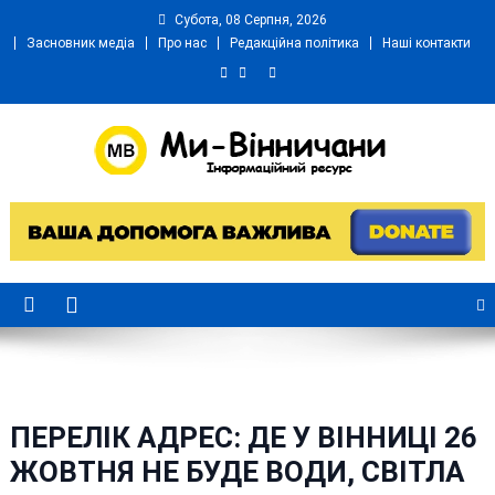
Skip
Субота, 08 Серпня, 2026
to
Засновник медіа
Про нас
Редакційна політика
Наші контакти
content
Ми Вінничани
Незалежний інформаційний портал Вінничини
ПЕРЕЛІК АДРЕС: ДЕ У ВІННИЦІ 26
ЖОВТНЯ НЕ БУДЕ ВОДИ, СВІТЛА