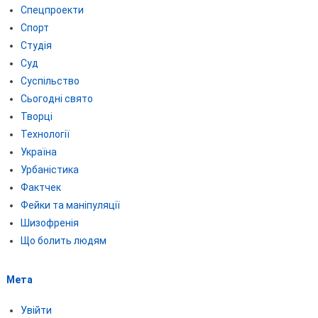
Спецпроекти
Спорт
Студія
Суд
Суспільство
Сьогодні свято
Творці
Технології
Україна
Урбаністика
Фактчек
Фейки та маніпуляції
Шизофренія
Що болить людям
Мета
Увійти