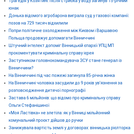
Трагедія у Козятині: після стрибка у воду загинув 15-річний
юнак
Донька відомого агробарона виграла суд у газової компанії:
позов на 729 тисяч відхилили
Попри політичне охолодження між Києвом і Варшавою
Польща продовжує допомагати Вінниччині
Штучний інтелект допоміг Вінницькій єпархії УПЦ МП
прокоментувати кримінальну справу ієрея
Заступником головнокомандувача ЗСУ стане генерал із
Вінниччини?
На Вінниччині під час пожежі загинула 85-річна жінка
На Вінниччині чоловіка засудили до 9 років ув’язнення за
розповсюдження дитячої порнографії
Застава 6 мільйонів: що відомо про кримінальну справу
Ольги Стефанішиної
«Моя Ластівка» не злетіла: як у Вінниці мільйонний
комунальний проєкт дійшов до ручки
Занижувала вартість землі у договорах: вінницька рієлторка