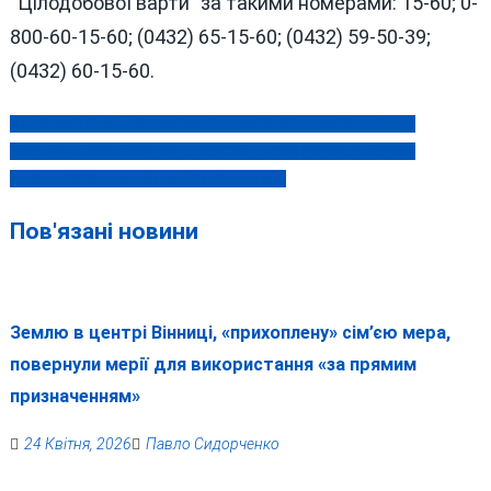
“Цілодобової варти” за такими номерами: 15-60; 0-
800-60-15-60; (0432) 65-15-60; (0432) 59-50-39;
(0432) 60-15-60.
НАЗАВЖДИ 36… ВІННИЦЬКА ГРОМАДА ПРОЩАЄТЬСЯ ІЗ
Навігація
ГЕРОЄМ-ЗАХИСНИКОМ ОЛЕКСАНДРОМ КАЧКОВСЬКИМ
записів
ТРАГІЧНА АВТОПРИГОДА У КОЗЯТИНІ
Пов'язані новини
Землю в центрі Вінниці, «прихоплену» сім’єю мера,
повернули мерії для використання «за прямим
призначенням»
24 Квітня, 2026
Павло Сидорченко