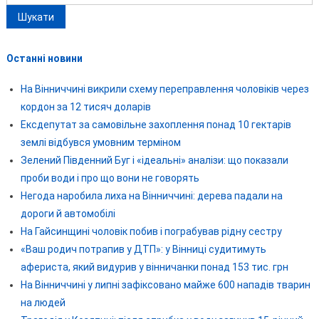
Останні новини
На Вінниччині викрили схему переправлення чоловіків через
кордон за 12 тисяч доларів
Ексдепутат за самовільне захоплення понад 10 гектарів
землі відбувся умовним терміном
Зелений Південний Буг і «ідеальні» аналізи: що показали
проби води і про що вони не говорять
Негода наробила лиха на Вінниччині: дерева падали на
дороги й автомобілі
На Гайсинщині чоловік побив і пограбував рідну сестру
«Ваш родич потрапив у ДТП»: у Вінниці судитимуть
афериста, який видурив у вінничанки понад 153 тис. грн
На Вінниччині у липні зафіксовано майже 600 нападів тварин
на людей