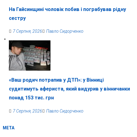
На Гайсинщині чоловік побив і пограбував рідну
сестру
7 Серпня, 2026
Павло Сидорченко
«Ваш родич потрапив у ДТП»: у Вінниці
судитимуть афериста, який видурив у вінничанки
понад 153 тис. грн
7 Серпня, 2026
Павло Сидорченко
МЕТА