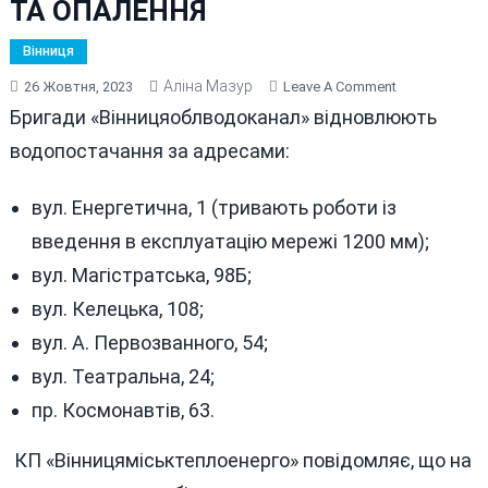
ТА ОПАЛЕННЯ
Вінниця
Аліна Мазур
On
26 Жовтня, 2023
Leave A Comment
ПЕРЕЛІК
Бригади «Вінницяоблводоканал» відновлюють
АДРЕС:
водопостачання за адресами:
ДЕ
У
вул. Енергетична, 1 (тривають роботи із
ВІННИЦІ
26
введення в експлуатацію мережі 1200 мм);
ЖОВТНЯ
вул. Магістратська, 98Б;
НЕ
вул. Келецька, 108;
БУДЕ
ВОДИ,
вул. А. Первозванного, 54;
СВІТЛА
вул. Театральна, 24;
ТА
пр. Космонавтів, 63.
ОПАЛЕННЯ
КП «Вінницяміськтеплоенерго» повідомляє, що на