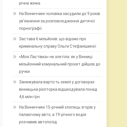
річна жінка
На Вінниччині чоловіка засудили до 9 років
ув’язнення за розповсюдження дитячої
порнографії
Застава 6 мільйонів: що відомо про
кримінальну справу Ольги Стефанішиної
«Моя Ластівка» не злетіла: як у Вінниці
мільйонний комунальний проєкт дійшов до
ручки
Занижувала вартість землі у договорах:
вінницька рієлторка відшкодувала понад
4,6 млн грн
На Вінниччині 15-річний хлопець згорів у
палаючому авто, а 19-річного водія
розчавив автопоїзд