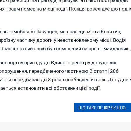
о-транспортна пригода, в результаті якої постраждав
КОЗЯТИНІ
 травм помер на місці події. Поліція розслідує цю поді
й автомобіля Volkswagen, мешканець міста Козятин,
проїзну частину дороги у невстановленому місці. Водія
ні. Транспортний засіб був поміщений на арештмайданчик.
ранспортну пригоду до Єдиного реєстру досудових
вопорушення, передбаченого частиною 2 статті 286
таття передбачає до 8 років позбавлення волі. Досудове
ається встановити всі обставини цієї події.
ЩО ТАКЕ ПЕЧІЯ? ЯК ЇЇ ПОЗБУТИСЯ