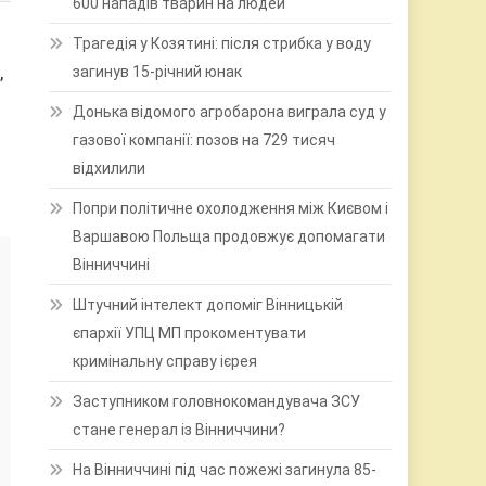
600 нападів тварин на людей
Трагедія у Козятині: після стрибка у воду
загинув 15-річний юнак
,
Донька відомого агробарона виграла суд у
газової компанії: позов на 729 тисяч
відхилили
Попри політичне охолодження між Києвом і
Варшавою Польща продовжує допомагати
Вінниччині
Штучний інтелект допоміг Вінницькій
єпархії УПЦ МП прокоментувати
кримінальну справу ієрея
Заступником головнокомандувача ЗСУ
стане генерал із Вінниччини?
На Вінниччині під час пожежі загинула 85-