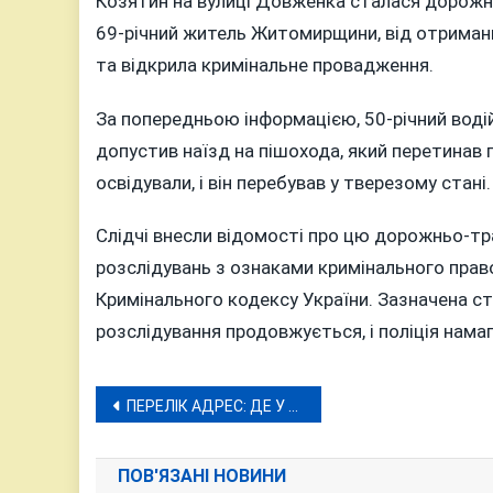
Козятин на вулиці Довженка сталася дорожнь
69-річний житель Житомирщини, від отриманих
та відкрила кримінальне провадження.
За попередньою інформацією, 50-річний воді
допустив наїзд на пішохода, який перетинав 
освідували, і він перебував у тверезому ста
Слідчі внесли відомості про цю дорожньо-т
розслідувань з ознаками кримінального пра
Кримінального кодексу України. Зазначена с
розслідування продовжується, і поліція намаг
Навігація
ПЕРЕЛІК АДРЕС: ДЕ У ВІННИЦІ 26 ЖОВТНЯ НЕ БУДЕ ВОДИ, СВІТЛА ТА ОПАЛЕННЯ
записів
ПОВ'ЯЗАНІ НОВИНИ