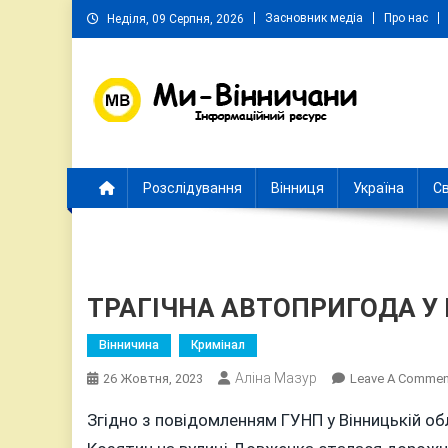
Skip
Засновник медіа
Про нас
Неділя, 09 Серпня, 2026
to
content
Ми Вінничани
Незалежний інформаційний портал Вінничини
Розслідування
Вінниця
Україна
Св
ТРАГІЧНА АВТОПРИГОДА У
Вінничина
Кримінал
Аліна Мазур
26 Жовтня, 2023
Leave A Commen
Згідно з повідомленням ГУНП у Вінницькій обл