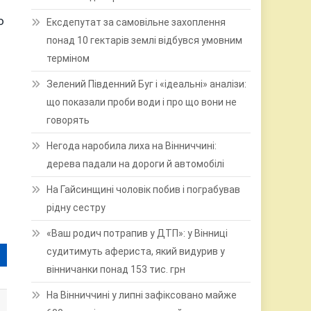
ю
Ексдепутат за самовільне захоплення
понад 10 гектарів землі відбувся умовним
терміном
Зелений Південний Буг і «ідеальні» аналізи:
що показали проби води і про що вони не
говорять
Негода наробила лиха на Вінниччині:
дерева падали на дороги й автомобілі
На Гайсинщині чоловік побив і пограбував
рідну сестру
«Ваш родич потрапив у ДТП»: у Вінниці
судитимуть афериста, який видурив у
вінничанки понад 153 тис. грн
На Вінниччині у липні зафіксовано майже