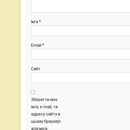
Ім'я
*
Email
*
Сайт
Зберегти моє
ім'я, e-mail, та
адресу сайту в
цьому браузері
для моїх