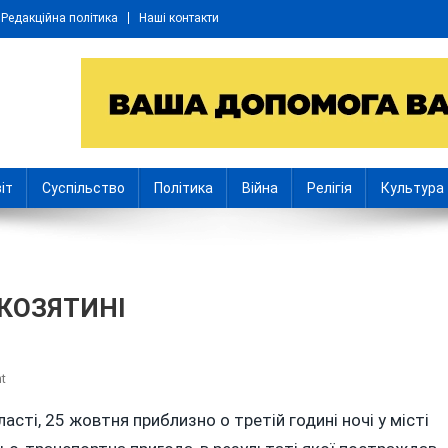
Редакційна політика
Наші контакти
іт
Суспільство
Політика
Війна
Релігія
Культура
 КОЗЯТИНІ
On
t
ТРАГІЧНА
асті, 25 жовтня приблизно о третій годині ночі у місті
АВТОПРИГОДА
У