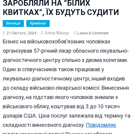
ЗАРОБЛЯЛИ НА “БІЛИХ
КВИТКАХ”, ЇХ БУДУТЬ СУДИТИ
Вінниця
Кримінал
Аліна Мазур
On
21 Лютого, 2024
Leave A Comment
ЛІКАРІ
Бізнес на військовозобов’язаних чоловіках
ВІННИЦЬКОГ
організував 57-річний лікар обласного лікувально-
ДІАГНОСТИЧ
діагностичного центру спільно з двома колегами.
ЦЕНТРУ
ЗАРОБЛЯЛИ
Один зі співучасників також працював у
НА
лікувально-діагностичному центрі, інший входив
“БІЛИХ
до складу військово-лікарської комісії. Винесення
КВИТКАХ”,
ЇХ
діагнозу, на підставі якого чоловіків знімали з
БУДУТЬ
військового обліку, коштував від 3 до 10 тисяч
СУДИТИ
доларів США. Ціна послуг залежала від терміну та
складності винесеного діагнозу.
Повідомляє