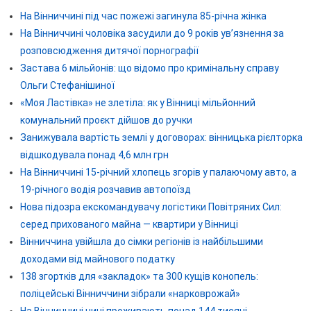
На Вінниччині під час пожежі загинула 85-річна жінка
На Вінниччині чоловіка засудили до 9 років ув’язнення за
розповсюдження дитячої порнографії
Застава 6 мільйонів: що відомо про кримінальну справу
Ольги Стефанішиної
«Моя Ластівка» не злетіла: як у Вінниці мільйонний
комунальний проєкт дійшов до ручки
Занижувала вартість землі у договорах: вінницька рієлторка
відшкодувала понад 4,6 млн грн
На Вінниччині 15-річний хлопець згорів у палаючому авто, а
19-річного водія розчавив автопоїзд
Нова підозра екскомандувачу логістики Повітряних Сил:
серед прихованого майна — квартири у Вінниці
Вінниччина увійшла до сімки регіонів із найбільшими
доходами від майнового податку
138 згортків для «закладок» та 300 кущів конопель:
поліцейські Вінниччини зібрали «нарковрожай»