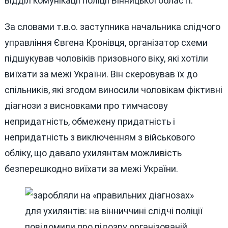
відділ комунікації поліції Вінницької області.
За словами т.в.о. заступника начальника слідчого
управління Євгена Кронівця, організатор схеми
підшукував чоловіків призовного віку, які хотіли
виїхати за межі України. Він скеровував їх до
спільників, які згодом виносили чоловікам фіктивні
діагнози з висновками про тимчасову
непридатність, обмежену придатність і
непридатність з виключенням з військового
обліку, що давало ухилянтам можливість
безперешкодно виїхати за межі України.