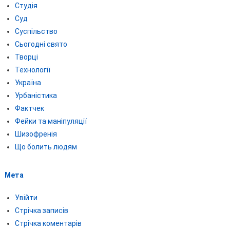
Студія
Суд
Суспільство
Сьогодні свято
Творці
Технології
Україна
Урбаністика
Фактчек
Фейки та маніпуляції
Шизофренія
Що болить людям
Мета
Увійти
Стрічка записів
Стрічка коментарів