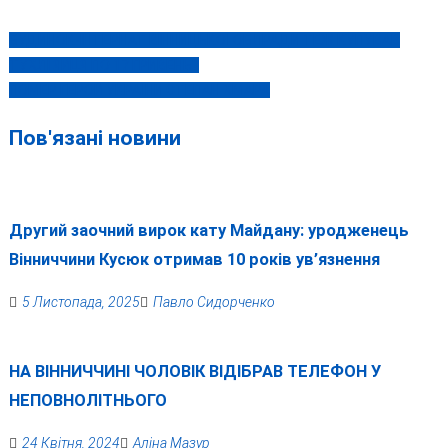
БУДИНОК-ІНТЕРНАТ ВІННИЦЬКОЇ ОБЛРАДИ ТЕЖ КУПУВАВ
Навігація
ТУХЛІ ЯЙЦЯ ПО 17 ГРИВЕНЬ?
записів
ПОМЕР ГЕРОЙ УКРАЇНИ СТЕПАН ХМАРА
Пов'язані новини
Другий заочний вирок кату Майдану: уродженець
Вінниччини Кусюк отримав 10 років ув’язнення
5 Листопада, 2025
Павло Сидорченко
НА ВІННИЧЧИНІ ЧОЛОВІК ВІДІБРАВ ТЕЛЕФОН У
НЕПОВНОЛІТНЬОГО
24 Квітня, 2024
Аліна Мазур