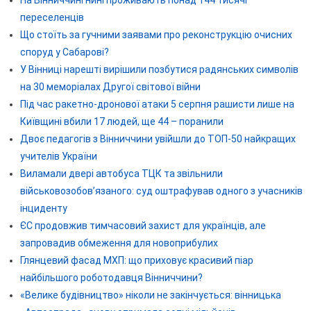
На Вінниччині нині проживають понад 144 тисячі
переселенців
Що стоїть за гучними заявами про реконструкцію очисних
споруд у Сабарові?
У Вінниці нарешті вирішили позбутися радянських символів
на 30 меморіалах Другої світової війни
Під час ракетно-дронової атаки 5 серпня рашисти лише на
Київщині вбили 17 людей, ще 44 – поранили
Двоє педагогів з Вінниччини увійшли до ТОП-50 найкращих
учителів України
Виламали двері автобуса ТЦК та звільнили
військовозобов’язаного: суд оштрафував одного з учасників
інциденту
ЄС продовжив тимчасовий захист для українців, але
запровадив обмеження для новоприбулих
Глянцевий фасад МХП: що приховує красивий піар
найбільшого роботодавця Вінниччини?
«Велике будівництво» ніколи не закінчується: вінницька