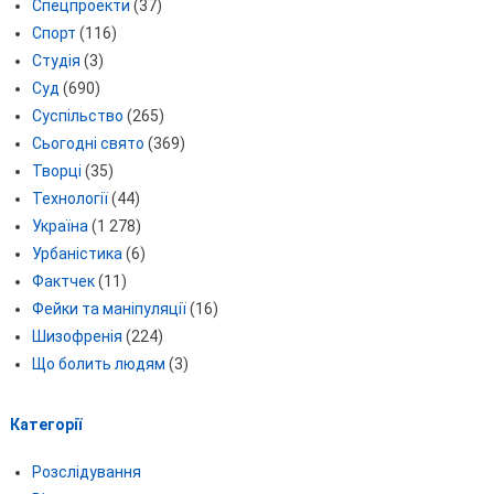
Спецпроекти
(37)
Спорт
(116)
Студія
(3)
Суд
(690)
Суспільство
(265)
Сьогодні свято
(369)
Творці
(35)
Технології
(44)
Україна
(1 278)
Урбаністика
(6)
Фактчек
(11)
Фейки та маніпуляції
(16)
Шизофренія
(224)
Що болить людям
(3)
Категорії
Розслідування