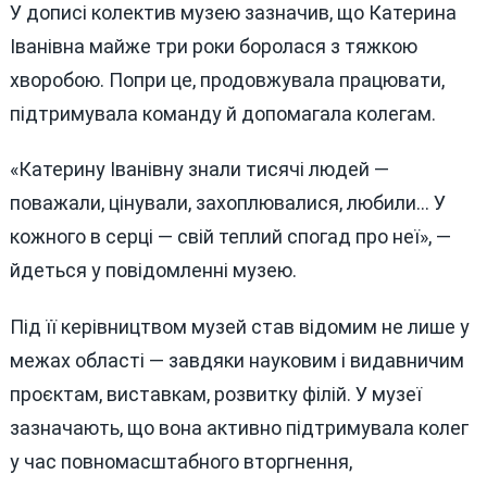
У дописі колектив музею зазначив, що Катерина
Іванівна майже три роки боролася з тяжкою
хворобою. Попри це, продовжувала працювати,
підтримувала команду й допомагала колегам.
«Катерину Іванівну знали тисячі людей —
поважали, цінували, захоплювалися, любили… У
кожного в серці — свій теплий спогад про неї», —
йдеться у повідомленні музею.
Під її керівництвом музей став відомим не лише у
межах області — завдяки науковим і видавничим
проєктам, виставкам, розвитку філій. У музеї
зазначають, що вона активно підтримувала колег
у час повномасштабного вторгнення,