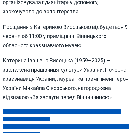
організовувала гуманітарну допомогу,
заохочувала до волонтерства.
Прощання з Катериною Висоцькою відбудеться 9
червня об 11:00 у приміщенні Вінницького
обласного краєзнавчого музею.
Катерина Іванівна Висоцька (1959–2025) —
заслужена працівниця культури України, Почесна
краєзнавиця України, лауреатка премії імені Героя
України Михайла Сікорського, нагороджена
відзнакою «За заслуги перед Вінниччиною».
Всі хіти з серіалу «Bridgerton» 7 червня оживуть у Вінниці на
Навігація
концерті у PIROGOV SKY
записів
Трагедії тилу: автотроща у селі Козлівка та загадкова смерть у