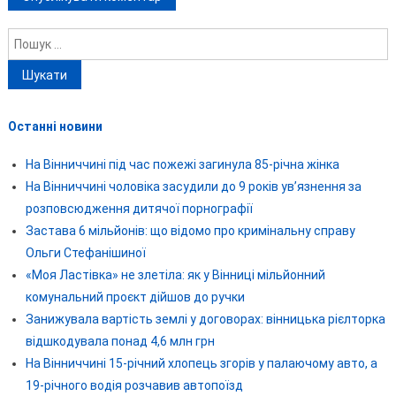
Пошук:
Останні новини
На Вінниччині під час пожежі загинула 85-річна жінка
На Вінниччині чоловіка засудили до 9 років ув’язнення за
розповсюдження дитячої порнографії
Застава 6 мільйонів: що відомо про кримінальну справу
Ольги Стефанішиної
«Моя Ластівка» не злетіла: як у Вінниці мільйонний
комунальний проєкт дійшов до ручки
Занижувала вартість землі у договорах: вінницька рієлторка
відшкодувала понад 4,6 млн грн
На Вінниччині 15-річний хлопець згорів у палаючому авто, а
19-річного водія розчавив автопоїзд