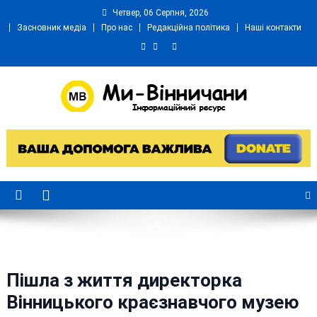
Skip
Четвер, 06 Серпня, 2026
to
Засновник медіа
Про нас
Редакційна політика
Наші контакти
content
Ми Вінничани
Незалежний інформаційний портал Вінничини
Пішла з життя директорка
Вінницького краєзнавчого музею