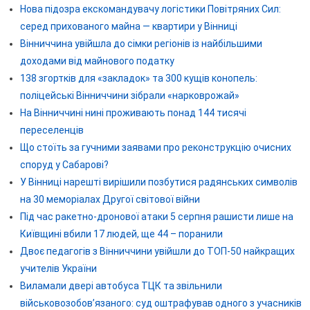
Нова підозра екскомандувачу логістики Повітряних Сил:
серед прихованого майна — квартири у Вінниці
Вінниччина увійшла до сімки регіонів із найбільшими
доходами від майнового податку
138 згортків для «закладок» та 300 кущів конопель:
поліцейські Вінниччини зібрали «нарковрожай»
На Вінниччині нині проживають понад 144 тисячі
переселенців
Що стоїть за гучними заявами про реконструкцію очисних
споруд у Сабарові?
У Вінниці нарешті вирішили позбутися радянських символів
на 30 меморіалах Другої світової війни
Під час ракетно-дронової атаки 5 серпня рашисти лише на
Київщині вбили 17 людей, ще 44 – поранили
Двоє педагогів з Вінниччини увійшли до ТОП-50 найкращих
учителів України
Виламали двері автобуса ТЦК та звільнили
військовозобов’язаного: суд оштрафував одного з учасників