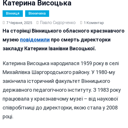
Катерина Висоцька
Вінниця
Вінничина
Павло Сидорченко
До
7 Червня, 2025
1 Коментар
Пішла
На сторінці Вінницького обласного краєзнавчого
З
музею
повідомили
про смерть директорки
Життя
закладу Катерини Іванівни Висоцької.
Директорка
Вінницького
Краєзнавчог
Катерина Висоцька народилася 1959 року в селі
Музею
Михайлівка Шаргородського району. У 1980-му
Катерина
закінчила історичний факультет Вінницького
Висоцька
державного педагогічного інституту. З 1983 року
працювала у краєзнавчому музеї – від наукової
співробітниці до директорки, якою стала у 2008
році.