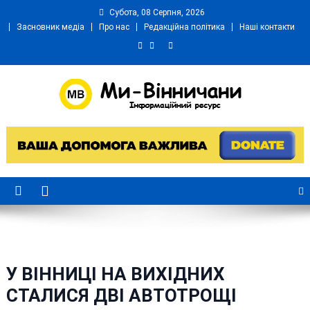
Skip
Субота, 08 Серпня, 2026
to
Засновник медіа
Про нас
Редакційна політика
Наші контакти
content
Ми Вінничани
Незалежний інформаційний портал Вінничини
У ВІННИЦІ НА ВИХІДНИХ
СТАЛИСЯ ДВІ АВТОТРОЩІ