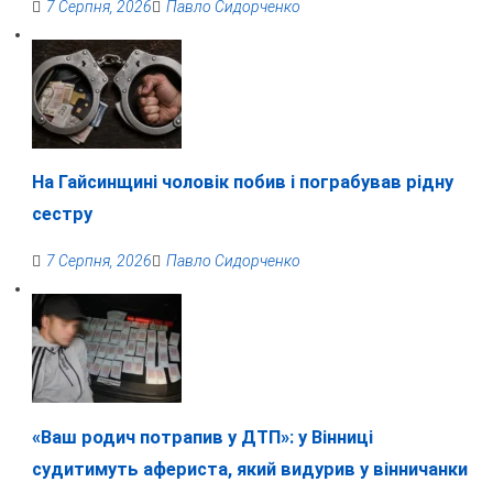
7 Серпня, 2026
Павло Сидорченко
На Гайсинщині чоловік побив і пограбував рідну
сестру
7 Серпня, 2026
Павло Сидорченко
«Ваш родич потрапив у ДТП»: у Вінниці
судитимуть афериста, який видурив у вінничанки