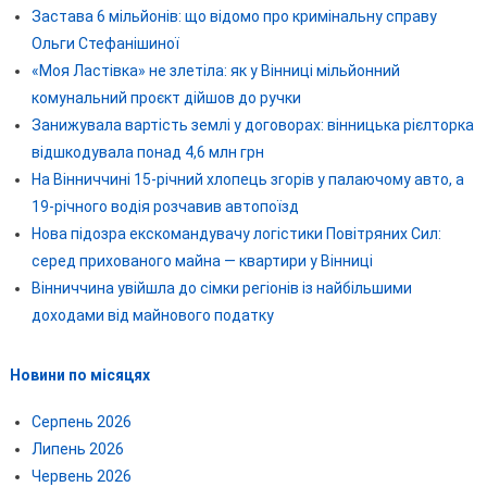
Застава 6 мільйонів: що відомо про кримінальну справу
Ольги Стефанішиної
«Моя Ластівка» не злетіла: як у Вінниці мільйонний
комунальний проєкт дійшов до ручки
Занижувала вартість землі у договорах: вінницька рієлторка
відшкодувала понад 4,6 млн грн
На Вінниччині 15-річний хлопець згорів у палаючому авто, а
19-річного водія розчавив автопоїзд
Нова підозра екскомандувачу логістики Повітряних Сил:
серед прихованого майна — квартири у Вінниці
Вінниччина увійшла до сімки регіонів із найбільшими
доходами від майнового податку
Новини по місяцях
Серпень 2026
Липень 2026
Червень 2026