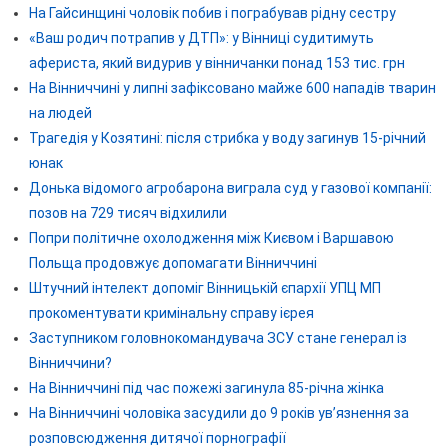
На Гайсинщині чоловік побив і пограбував рідну сестру
«Ваш родич потрапив у ДТП»: у Вінниці судитимуть
афериста, який видурив у вінничанки понад 153 тис. грн
На Вінниччині у липні зафіксовано майже 600 нападів тварин
на людей
Трагедія у Козятині: після стрибка у воду загинув 15-річний
юнак
Донька відомого агробарона виграла суд у газової компанії:
позов на 729 тисяч відхилили
Попри політичне охолодження між Києвом і Варшавою
Польща продовжує допомагати Вінниччині
Штучний інтелект допоміг Вінницькій єпархії УПЦ МП
прокоментувати кримінальну справу ієрея
Заступником головнокомандувача ЗСУ стане генерал із
Вінниччини?
На Вінниччині під час пожежі загинула 85-річна жінка
На Вінниччині чоловіка засудили до 9 років ув’язнення за
розповсюдження дитячої порнографії