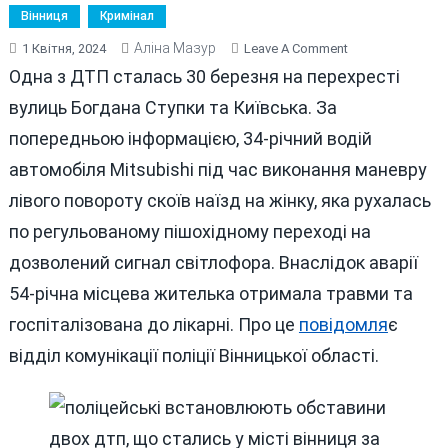
Вінниця
Кримінал
Аліна Мазур
On
1 Квітня, 2024
Leave A Comment
У
Одна з ДТП сталась 30 березня на перехресті
ВІННИЦІ
вулиць Богдана Ступки та Київська. За
НА
попередньою інформацією, 34-річний водій
ВИХІДНИХ
СТАЛИСЯ
автомобіля Mitsubishi під час виконання маневру
ДВІ
лівого повороту скоїв наїзд на жінку, яка рухалась
АВТОТРОЩІ
по регульованому пішохідному переході на
дозволений сигнал світлофора. Внаслідок аварії
54-річна місцева жителька отримала травми та
госпіталізована до лікарні. Про це
повідомля
є
відділ комунікації поліції Вінницької області.