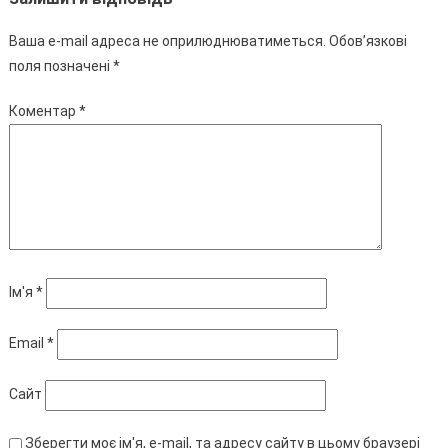
Ваша e-mail адреса не оприлюднюватиметься.
Обов’язкові
поля позначені
*
Коментар
*
Ім'я
*
Email
*
Сайт
Зберегти моє ім'я, e-mail, та адресу сайту в цьому браузері