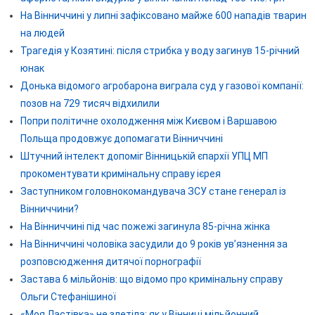
На Вінниччині у липні зафіксовано майже 600 нападів тварин
на людей
Трагедія у Козятині: після стрибка у воду загинув 15-річний
юнак
Донька відомого агробарона виграла суд у газової компанії:
позов на 729 тисяч відхилили
Попри політичне охолодження між Києвом і Варшавою
Польща продовжує допомагати Вінниччині
Штучний інтелект допоміг Вінницькій єпархії УПЦ МП
прокоментувати кримінальну справу ієрея
Заступником головнокомандувача ЗСУ стане генерал із
Вінниччини?
На Вінниччині під час пожежі загинула 85-річна жінка
На Вінниччині чоловіка засудили до 9 років ув’язнення за
розповсюдження дитячої порнографії
Застава 6 мільйонів: що відомо про кримінальну справу
Ольги Стефанішиної
«Моя Ластівка» не злетіла: як у Вінниці мільйонний