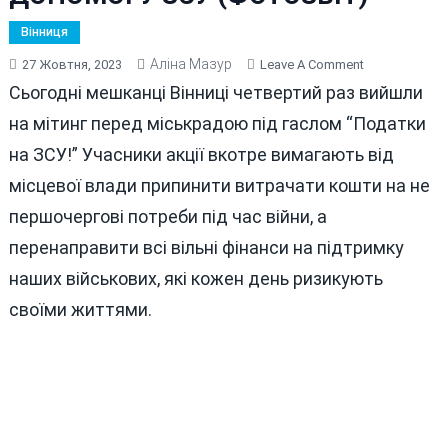
Вінниця
Аліна Мазур
On
27 Жовтня, 2023
Leave A Comment
ВІННИЧАНИ
Сьогодні мешканці Вінниці четвертий раз вийшли
ВКОТРЕ
на мітинг перед міськрадою під гаслом “Податки
ВИМАГАЮТЬ
на ЗСУ!” Учасники акції вкотре вимагають від
ВІД
МІСЬКРАДИ
місцевої влади припинити витрачати кошти на не
ПЕРЕРОЗПОД
першочергові потреби під час війни, а
ФІНАНСІВ
перенаправити всі вільні фінанси на підтримку
НА
ДОПОМОГУ
наших військових, які кожен день ризикують
ЗСУ
своїми життями.
(ФОТОЗВІТ)