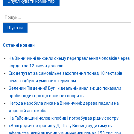
Пошук:
Останні новини
На Вінниччині викрили схему переправлення чоловіків через
кордон за 12 тисяч доларів
Ексдепутат за самовільне захоплення понад 10 гектарів
землі відбувся умовним терміном
Зелений Південний Буг і «ідеальні» аналізи: що показали
проби води і про що вони не говорять
Негода наробила лиха на Вінниччині: дерева падали на
дороги й автомобілі
На Гайсинщині чоловік побив і пограбував рідну сестру
«Ваш родич потрапив у ДТП»: у Вінниці судитимуть
афериста, який видурив у вінничанки понад 153 тис. грн