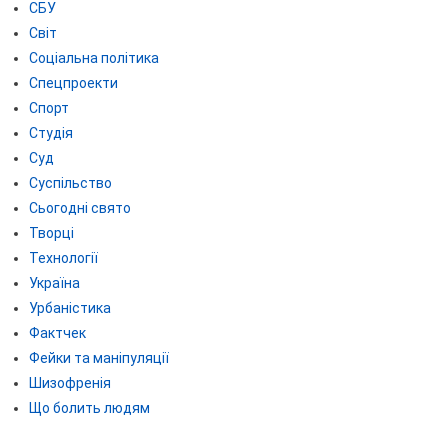
СБУ
Світ
Соціальна політика
Спецпроекти
Спорт
Студія
Суд
Суспільство
Сьогодні свято
Творці
Технології
Україна
Урбаністика
Фактчек
Фейки та маніпуляції
Шизофренія
Що болить людям