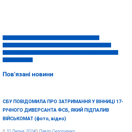
МІНЮСТ СТВОРИВ ЦІЛУ КОМІСІЮ ДЛЯ ПЕРЕВІРКИ
Навігація
ДЕРЖРЕЄСТРАТОРА ВІННИЦЬКОГО МІСЬКВИКОНКОМУ
записів
ВІННИЧАНИ ЗМУСИЛИ ВЛАДУ ВІДДАТИ “ЗАКУМУЛЬОВАНІ”
КОШТИ НА ЗСУ
Пов'язані новини
СБУ ПОВІДОМИЛА ПРО ЗАТРИМАННЯ У ВІННИЦІ 17-
РІЧНОГО ДИВЕРСАНТА ФСБ, ЯКИЙ ПІДПАЛИВ
ВІЙСЬКОМАТ (фото, відео)
31 Липня, 2024
Павло Сидорченко