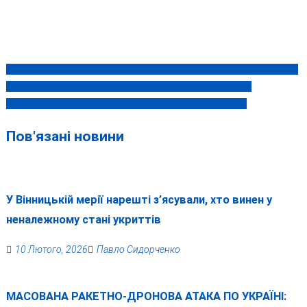
ДО ОСЕНІ СВІТЛА СТАНЕ МЕНШЕ ЧЕРЕЗ ТРИВАЛІ ВІДКЛЮЧЕННЯ
Навігація
У ВІННИЦІ МОЛОДИК ВИСТРЕЛИВ СОБІ У ГОЛОВУ, АЛЕ
записів
СПОЧАТКУ ВБИВ ДРУЖИНУ ТА ПОРАНИВ ЇЇ ПОДРУГУ
Пов'язані новини
У Вінницькій мерії нарешті з’ясували, хто винен у
неналежному стані укриттів
10 Лютого, 2026
Павло Сидорченко
МАСОВАНА РАКЕТНО-ДРОНОВА АТАКА ПО УКРАЇНІ: