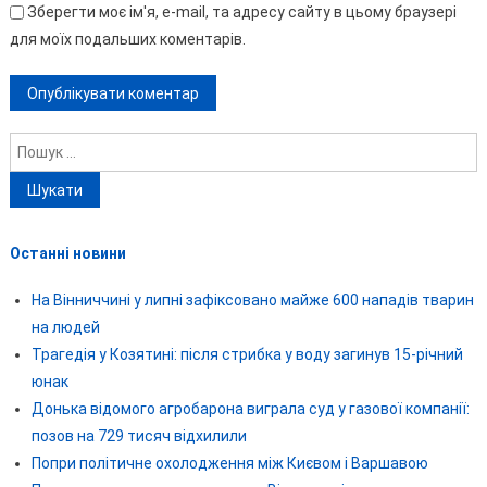
Зберегти моє ім'я, e-mail, та адресу сайту в цьому браузері
для моїх подальших коментарів.
Пошук:
Останні новини
На Вінниччині у липні зафіксовано майже 600 нападів тварин
на людей
Трагедія у Козятині: після стрибка у воду загинув 15-річний
юнак
Донька відомого агробарона виграла суд у газової компанії:
позов на 729 тисяч відхилили
Попри політичне охолодження між Києвом і Варшавою