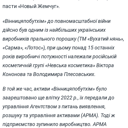
пасти «Новый Жемчуг».
«Вінницяпобутхім» до повномасштабної війни
дійсно був одним із найбільших українських
виробників прального порошку (ТМ «Вухатий нянь»,
«Сарма», «Лотос»), при цьому понад 15 останніх
років виробничі потужності належали російській
косметичній групі «Невська косметика» Віктора
Кононова та Володимира Плесовських.
В той же час, активи «Вінницяпобутхім» було
заарештовано ще влітку 2022 р., їх передали до
управління Агентством з питань виявлення,
розшуку та управління активами (АРМА). Тоді ж
підприємство зупинило виробництво. АРМА