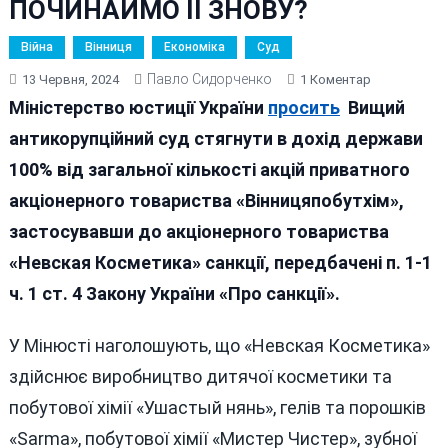
ПОЧИНАЙМО ЇЇ ЗНОВУ?
Війна
Вінниця
Економіка
Суд
Павло Сидорченко
До
13 Червня, 2024
1 Коментар
«ВІННИЦЯПО
Міністерство юстиції України
просить
Вищий
НАША
антикорупційний суд стягнути в дохід держави
ПІСНЯ
100% від загальної кількості акцій приватного
ГАРНА,
НОВА
акціонерного товариства «Вінницяпобутхім»,
–
застосувавши до акціонерного товариства
ПОЧИНАЙМ
«Невская Косметика» санкції, передбачені п. 1-1
ЇЇ
ЗНОВУ?
ч. 1 ст. 4 Закону України «Про санкції».
У Мінюсті наголошують, що «Невская Косметика»
здійснює виробництво дитячої косметики та
побутової хімії «Ушастый нянь», гелів та порошків
«Sarma», побутової хімії «Мистер Чистер», зубної