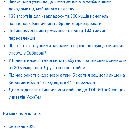
Вінниччина увійшла до сімки регіонів із найбільшими
доходами від майнового податку
138 згортків для «закладок» та 300 кущів конопель:
поліцейські Вінниччини зібрали «нарковрожай»
На Вінниччині нині проживають понад 144 тисячі
переселенців
Що стоїть за гучними заявами про реконструкцію очисних
споруд у Сабарові?
У Вінниці нарешті вирішили позбутися радянських символів
на 30 меморіалах Другої світової війни
Під час ракетно-дронової атаки 5 серпня рашисти лише на
Київщині вбили 17 людей, ще 44 – поранили
Двоє педагогів з Вінниччини увійшли до ТОП-50 найкращих
учителів України
Новини по місяцях
Серпень 2026