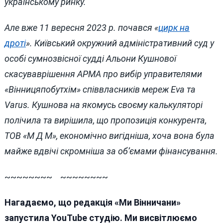
українському ринку.
Але вже 11 вересня 2023 р. почався «
цирк на
дроті
». Київський окружний адміністративний суд у
особі сумнозвісної судді Альони Кушнової
скасуваврішення АРМА про вибір управителями
«Вінницяпобутхім» співвласників мереж Eva та
Varus. Кушнова на якомусь своєму калькуляторі
полічила та вирішила, що пропозиція конкурента,
ТОВ «М Д М», економічно вигідніша, хоча вона була
майже вдвічі скромніша за об’ємами фінансування.
~~~~~~~~ ~~~~~~~~
Нагадаємо, що редакція «Ми Вінничани»
запустила YouTube студію. Ми висвітлюємо