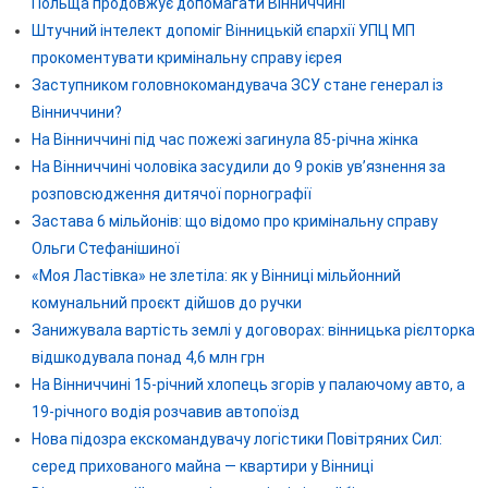
Польща продовжує допомагати Вінниччині
Штучний інтелект допоміг Вінницькій єпархії УПЦ МП
прокоментувати кримінальну справу ієрея
Заступником головнокомандувача ЗСУ стане генерал із
Вінниччини?
На Вінниччині під час пожежі загинула 85-річна жінка
На Вінниччині чоловіка засудили до 9 років ув’язнення за
розповсюдження дитячої порнографії
Застава 6 мільйонів: що відомо про кримінальну справу
Ольги Стефанішиної
«Моя Ластівка» не злетіла: як у Вінниці мільйонний
комунальний проєкт дійшов до ручки
Занижувала вартість землі у договорах: вінницька рієлторка
відшкодувала понад 4,6 млн грн
На Вінниччині 15-річний хлопець згорів у палаючому авто, а
19-річного водія розчавив автопоїзд
Нова підозра екскомандувачу логістики Повітряних Сил:
серед прихованого майна — квартири у Вінниці