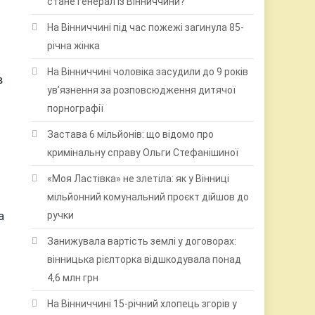
стане генерал із Вінниччини?
На Вінниччині під час пожежі загинула 85-
річна жінка
На Вінниччині чоловіка засудили до 9 років
в
ув’язнення за розповсюдження дитячої
порнографії
Застава 6 мільйонів: що відомо про
кримінальну справу Ольги Стефанішиної
«Моя Ластівка» не злетіла: як у Вінниці
мільйонний комунальний проєкт дійшов до
а
ручки
і
Занижувала вартість землі у договорах:
вінницька рієлторка відшкодувала понад
4,6 млн грн
На Вінниччині 15-річний хлопець згорів у