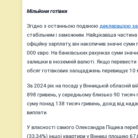
Мільйони готівки
Згідно з останньою поданою
декларацією за
стабільним і заможним. Найцікавіша частин
офіційну зарплату, він накопичив значні суми
000 євро. На банківських рахунках суми значн
залишки в іноземній валюті. Якщо перевести 
обсяг готівкових заощаджень перевищує 10 м
За 2024 рік на посаді у Вінницькій обласній 
898 гривень, у середньому близько 90 тисяч 
суму понад 138 тисяч гривень, дохід від надан
виплати.
У власності самого Олександра Піщика переб
(33,34%) іншої квартири у Вінниці площею 67,