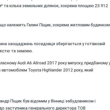
м² та кілька земельних ділянок, зокрема площею 23 912
що належить Галині Піщик, зокрема житловим будинком
тина заощаджень посадовця зберігається у готівковій
містю та землею.
ласному Audi A6 Allroad 2017 року випуску, придбаному 
я автомобілем Toyota Highlander 2012 року, який
андр Піщик був відомим у Вінниці забудовником і
 до заступника генерального директора ТОВ