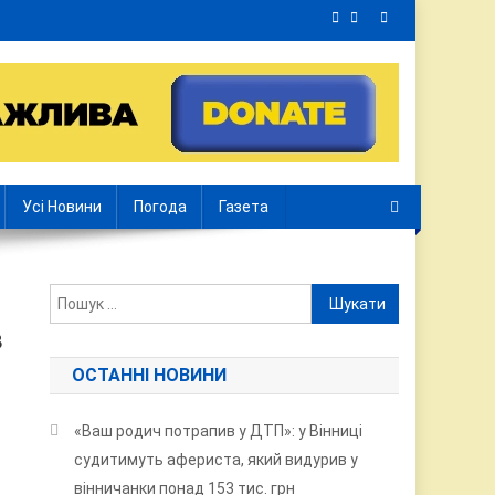
Усі Новини
Погода
Газета
Пошук:
з
ОСТАННІ НОВИНИ
«Ваш родич потрапив у ДТП»: у Вінниці
судитимуть афериста, який видурив у
вінничанки понад 153 тис. грн