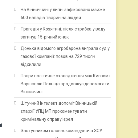
На Вінниччині у липні зафіксовано майже
600 нападів тварин на людей
Трагедія у Козятині: після стрибка у воду
загинув 15-річний юнак
Донька відомого агробарона виграла суд у
газової компанії: позов на 729 тисяч
в
відхилили
Попри політичне охолодження між Києвом і
Варшавою Польща продовжує допомагати
Вінниччині
Штучний інтелект допоміг Вінницькій
єпархії УПЦ МП прокоментувати
кримінальну справу ієрея
і
Заступником головнокомандувача ЗСУ