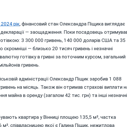
 2024 рік
, фінансовий стан Олександра Піщика виглядає
а декларації — заощадження. Поки посадовець отримува
 готівкою: 3 300 000 гривень, 140 000 доларів США та 35
о скромніші — близько 20 тисяч гривень і незначні
валютну готівку в гривні за поточним курсом, загальний
ільйонів гривень.
військовій адміністрації Олександр Піщик заробив 1 088
гривень на місяць. Також він отримав страхові виплати н
ня майна в оренду (загалом 42 тис. грн) та інші незначн
увають квартира у Вінниці площею 135,5 м², частка
6 м², співвласницею якої є Галина Піщик, нежитлова