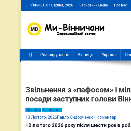
Skip
П’ятниця, 07 Серпня, 2026
Засновник медіа
Про нас
to
content
Ми Вінничани
Незалежний інформаційний портал Вінничини
Розслідування
Вінниця
Україна
Св
Звільнення з «пафосом» і міл
посади заступник голови Ві
Вінниця
Вінничина
до
13 Лютого, 2026
Павло Сидорченко
1 Коментар
Звільн
12 лютого 2026 року після шести років ро