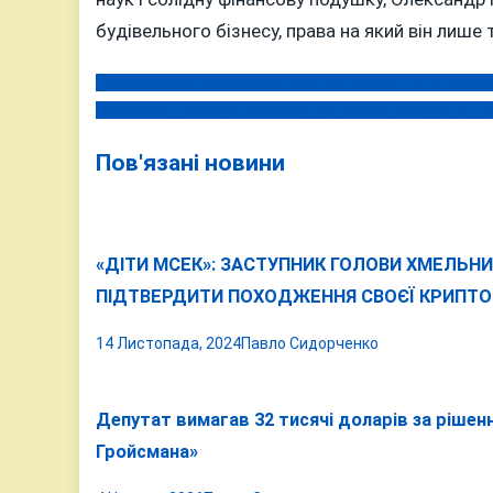
будівельного бізнесу, права на який він лише
Тиврівському агробарону Костуру нарешті оголосили 
Навігація
Весняна індексація: як зміняться пенсії вінничан з 1 
записів
Пов'язані новини
«ДІТИ МСЕК»: ЗАСТУПНИК ГОЛОВИ ХМЕЛЬНИ
ПІДТВЕРДИТИ ПОХОДЖЕННЯ СВОЄЇ КРИПТО
14 Листопада, 2024
Павло Сидорченко
Депутат вимагав 32 тисячі доларів за рішенн
Гройсмана»