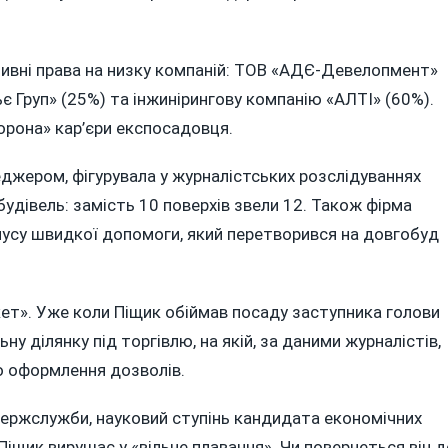
ативні права на низку компаній: ТОВ «АДЄ-Девелопмент»
є Груп» (25%) та інжинірингову компанію «АЛТІ» (60%).
орона» кар’єри експосадовця.
еджером, фігурувала у журналістських розслідуваннях
удівель: замість 10 поверхів звели 12. Також фірма
рпусу швидкої допомоги, який перетворився на довгобуд
ет». Уже коли Піщик обіймав посаду заступника голови
ну ділянку під торгівлю, на якій, за даними журналістів,
о оформлення дозволів.
держслужби, науковий ступінь кандидата економічних
Піщик вирушає у «вільне плавання». Чи повернеться він д