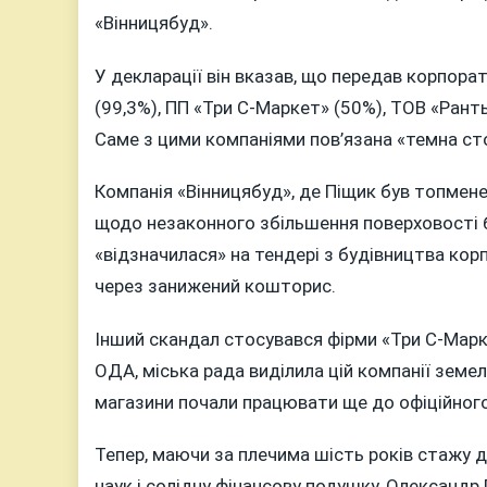
«Вінницябуд».
У декларації він вказав, що передав корпор
(99,3%), ПП «Три С-Маркет» (50%), ТОВ «Ранть
Саме з цими компаніями пов’язана «темна ст
Компанія «Вінницябуд», де Піщик був топмен
щодо незаконного збільшення поверховості б
«відзначилася» на тендері з будівництва ко
через занижений кошторис.
Інший скандал стосувався фірми «Три С-Марк
ОДА, міська рада виділила цій компанії земель
магазини почали працювати ще до офіційног
Тепер, маючи за плечима шість років стажу 
наук і солідну фінансову подушку, Олександр 