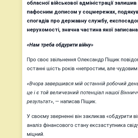
з
обласної військової адміністрації залиши
«пафос
пафосним дописом у соцмережах, подякував
і
спогадів про державну службу, експосадов
мільйо
нерухомості, значна частина якої записан
«під
матрац
«Нам треба обдурити війну»
з
чим
Про своє звільнення Олександр Піщик повід
пішов
останні шість років «непростим, але чудови
з
посади
«Вчора завершився мій останній робочий ден
заступ
це і є той величезний потенціал нашої Вінни
голови
результат»
, — написав Піщик.
Вінниць
ОВА
У своєму зверненні він закликав «обдурити ві
Піщик
аналіз фінансового стану ексзаступника сві
міцний.