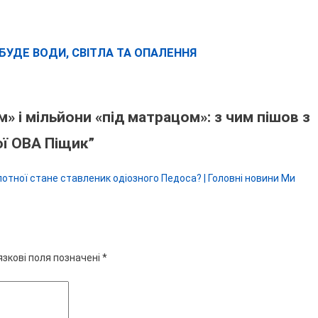
 БУДЕ ВОДИ, СВІТЛА ТА ОПАЛЕННЯ
» і мільйони «під матрацом»: з чим пішов з
ої ОВА Піщик
”
отної стане ставленик одіозного Педоса? | Головні новини Ми
язкові поля позначені
*