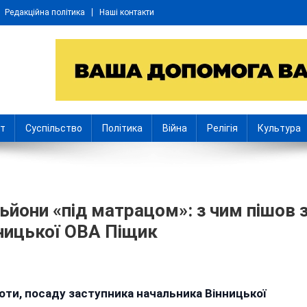
Редакційна політика
Наші контакти
іт
Суспільство
Політика
Війна
Релігія
Культура
ьйони «під матрацом»: з чим пішов 
нницької ОВА Піщик
ення
боти, посаду заступника начальника Вінницької