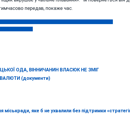
 тимчасово передав, покаже час.
підозру за недостовірне декларування трирічної давнини
березня 2026 року
ЦЬКОЇ ОДА, ВІННИЧАНИН ВЛАСЮК НЕ ЗМІГ
ВАЛЮТИ (документи)
я міськради, яке б не ухвалили без підтримки «стратегі