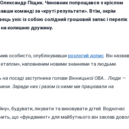
в Олександр Піщик. Чиновник попрощався з кріслом
ом»
ши команді за «круті результати». Втім, окрім
ець уніс із собою солідний грошовий запас і перелік
ни
а на колишню дружину.
ом»:
омив особисто, опублікувавши
розлогий допис
. Він назва
м етапом», наповненим новими знаннями та людьми.
ь на посаді заступника голови Вінницької ОВА… Люди —
ник
ччини. Заради них і разом із ними ми працювали на
кої
йну», будувати, лікувати та виховувати дітей. Водночас
дчить, що «фундамент» для майбутнього він заклав довол