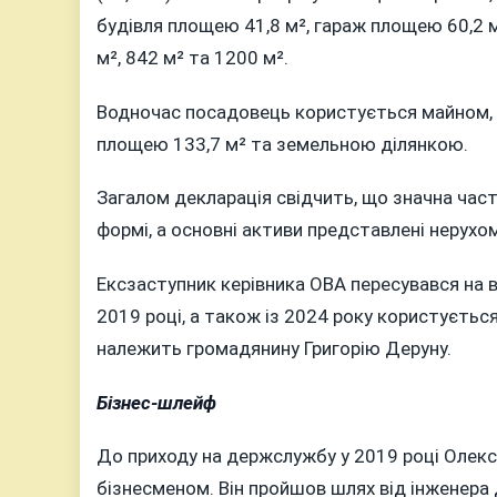
будівля площею 41,8 м², гараж площею 60,2 
м², 842 м² та 1200 м².
Водночас посадовець користується майном, 
площею 133,7 м² та земельною ділянкою.
Загалом декларація свідчить, що значна час
формі, а основні активи представлені нерухо
Ексзаступник керівника ОВА пересувався на в
2019 році, а також із 2024 року користуєтьс
належить громадянину Григорію Деруну.
Бізнес-шлейф
До приходу на держслужбу у 2019 році Олекс
бізнесменом. Він пройшов шлях від інженера