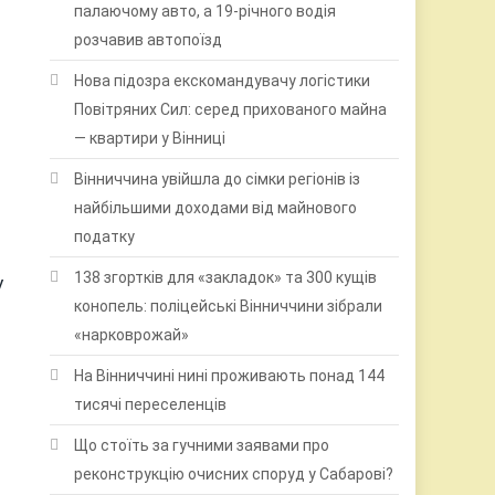
палаючому авто, а 19-річного водія
розчавив автопоїзд
Нова підозра екскомандувачу логістики
Повітряних Сил: серед прихованого майна
— квартири у Вінниці
Вінниччина увійшла до сімки регіонів із
найбільшими доходами від майнового
податку
138 згортків для «закладок» та 300 кущів
у
конопель: поліцейські Вінниччини зібрали
«нарковрожай»
На Вінниччині нині проживають понад 144
тисячі переселенців
Що стоїть за гучними заявами про
реконструкцію очисних споруд у Сабарові?