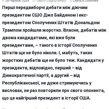
Павло Сидорченко
On
28 Червня, 2024
Leave A Comment
БАЙДЕ
Перші передвиборчі дебати між діючим
ТРАМП
президентом СШО Джо Байденом і екс-
ПЕРШІ
президентом Сполучених Штатів Дональдом
ДЕБАТ
«УКРАЇ
Трампом пройшли жорстко. Власне, дебатів між
ПИТАН
двома кандидатами, які вже були
президентами, – такого в історії Сполучених
Штатів ще не було ніколи. І, мабуть, таких
жорстких дебатів ще не було теж. Кандидати у
президенти, відповідно, перший – від
Демократичної партії, а другий – від
Республіканської, не дуже стримуючись у
висловах, не раз повторили про свого опонента,
що це найгірший президент в історії США.