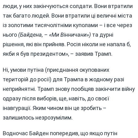
люди, у них закінчуються солдати. Вони втратили
так багато людей. Вони втратили ці величні міста
із золотими тисячолітніми куполами – і все через
нього
(Байдена, – «Ми Вінничани»)
та дурні
рішення, які він прийняв. Росія ніколи не напала б,
якби я був президентом», – заявив Трамп.
Ні, умови путіна (приєднання окупованих
територій до росії) для Трампа в жодному разі
неприйнятні. Трамп знову пообіцяв закінчити війну
одразу після виборів, ще, навіть, до своєї
інавгурації. Яким чином він це зробить –
залишилось незрозумілим.
Водночас Байден попередив, що якщо путін