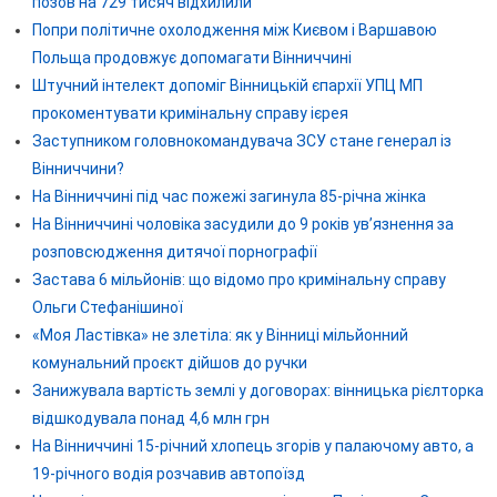
позов на 729 тисяч відхилили
Попри політичне охолодження між Києвом і Варшавою
Польща продовжує допомагати Вінниччині
Штучний інтелект допоміг Вінницькій єпархії УПЦ МП
прокоментувати кримінальну справу ієрея
Заступником головнокомандувача ЗСУ стане генерал із
Вінниччини?
На Вінниччині під час пожежі загинула 85-річна жінка
На Вінниччині чоловіка засудили до 9 років ув’язнення за
розповсюдження дитячої порнографії
Застава 6 мільйонів: що відомо про кримінальну справу
Ольги Стефанішиної
«Моя Ластівка» не злетіла: як у Вінниці мільйонний
комунальний проєкт дійшов до ручки
Занижувала вартість землі у договорах: вінницька рієлторка
відшкодувала понад 4,6 млн грн
На Вінниччині 15-річний хлопець згорів у палаючому авто, а
19-річного водія розчавив автопоїзд