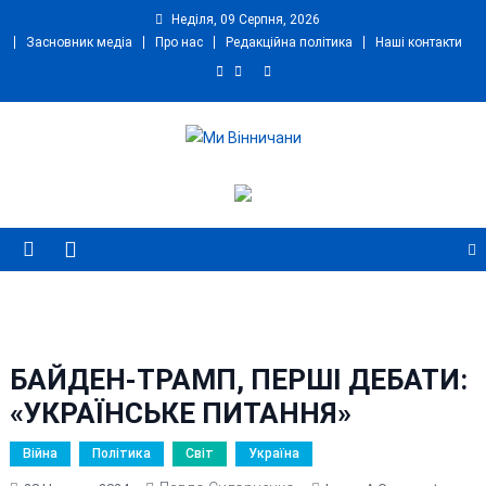
Skip
Неділя, 09 Серпня, 2026
to
Засновник медіа
Про нас
Редакційна політика
Наші контакти
content
Ми Вінничани
Незалежний інформаційний портал Вінничини
БАЙДЕН-ТРАМП, ПЕРШІ ДЕБАТИ:
«УКРАЇНСЬКЕ ПИТАННЯ»
Війна
Політика
Світ
Україна