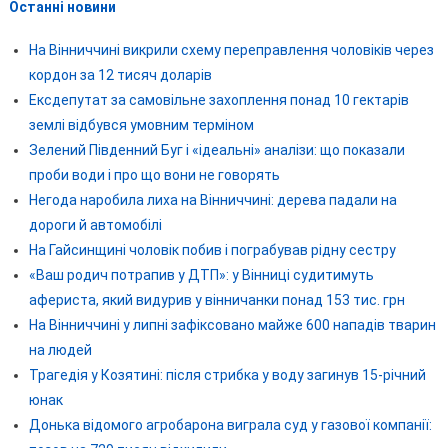
Останні новини
На Вінниччині викрили схему переправлення чоловіків через
кордон за 12 тисяч доларів
Ексдепутат за самовільне захоплення понад 10 гектарів
землі відбувся умовним терміном
Зелений Південний Буг і «ідеальні» аналізи: що показали
проби води і про що вони не говорять
Негода наробила лиха на Вінниччині: дерева падали на
дороги й автомобілі
На Гайсинщині чоловік побив і пограбував рідну сестру
«Ваш родич потрапив у ДТП»: у Вінниці судитимуть
афериста, який видурив у вінничанки понад 153 тис. грн
На Вінниччині у липні зафіксовано майже 600 нападів тварин
на людей
Трагедія у Козятині: після стрибка у воду загинув 15-річний
юнак
Донька відомого агробарона виграла суд у газової компанії: