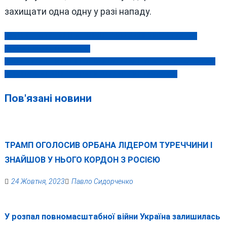
захищати одна одну у разі нападу.
БІЙНЯ У ДАГЕСТАНІ НА ТРІЙЦЮ: ЧИМ ЗАКІНЧИВСЯ ПОШУК
Навігація
«УКРАЇНСЬКОГО СЛІДУ»?
записів
У ДЕНЬ КОНСТИТУЦІЇ ГОЛОВНОКОМАНДУВАЧ ЗСУ ЗАКЛИКАВ
ВСІХ ГРОМАДЯН ВСТУПАТИ ДО ЛАВ СИЛ ОБОРОНИ
Пов'язані новини
ТРАМП ОГОЛОСИВ ОРБАНА ЛІДЕРОМ ТУРЕЧЧИНИ І
ЗНАЙШОВ У НЬОГО КОРДОН З РОСІЄЮ
24 Жовтня, 2023
Павло Сидорченко
У розпал повномасштабної війни Україна залишилась