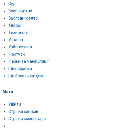
Суд
Суспільство
Сьогодні свято
Творці
Технології
Україна
Урбаністика
Фактчек
Фейки та маніпуляції
Шизофренія
Що болить людям
Мета
Увійти
Стрічка записів
Стрічка коментарів