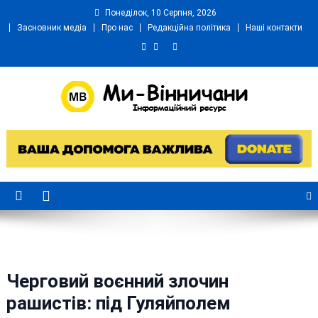
Skip
Понеділок, 10 Серпня, 2026
to
Засновник медіа
Про нас
Редакційна політика
Наші контакти
content
Ми Вінничани
Незалежний інформаційний портал Вінничини
Черговий воєнний злочин
рашистів: під Гуляйполем