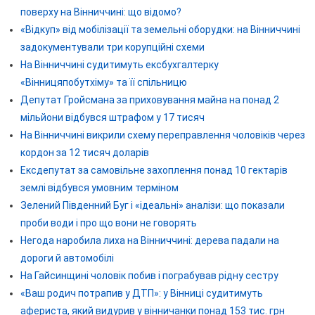
поверху на Вінниччині: що відомо?
«Відкуп» від мобілізації та земельні оборудки: на Вінниччині
задокументували три корупційні схеми
На Вінниччині судитимуть ексбухгалтерку
«Вінницяпобутхіму» та її спільницю
Депутат Гройсмана за приховування майна на понад 2
мільйони відбувся штрафом у 17 тисяч
На Вінниччині викрили схему переправлення чоловіків через
кордон за 12 тисяч доларів
Ексдепутат за самовільне захоплення понад 10 гектарів
землі відбувся умовним терміном
Зелений Південний Буг і «ідеальні» аналізи: що показали
проби води і про що вони не говорять
Негода наробила лиха на Вінниччині: дерева падали на
дороги й автомобілі
На Гайсинщині чоловік побив і пограбував рідну сестру
«Ваш родич потрапив у ДТП»: у Вінниці судитимуть
афериста, який видурив у вінничанки понад 153 тис. грн