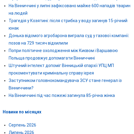
На Вінниччині у липні зафіксовано майже 600 нападів тварин
на людей
Трагедія у Козятині: після стрибка у воду загинув 15-річний
юнак
Донька відомого агробарона виграла суд у газової компанії:
позов на 729 тисяч відхилили
Попри політичне охолодження між Києвом і Варшавою
Польща продовжує допомагати Вінниччині
Штучний інтелект допоміг Вінницькій єпархії УПЦ МП
прокоментувати кримінальну справу ієрея
Заступником головнокомандувача ЗСУ стане генерал із
Вінниччини?
На Вінниччині під час пожежі загинула 85-річна жінка
Новини по місяцях
Серпень 2026
Липень 2026