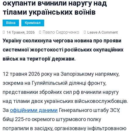
окупанти вчинили наругу над
тілами українських воїнів
Війна
Кримінал
Павло Сидорченко
On
14 Травня, 2026
Leave A Comment
Чергов
Україну сколихнула чергова новина про прояви
Воєнни
системної жорстокості російських окупаційних
Злочин
військ на території держави.
Рашист
Під
Гуляйп
12 травня 2026 року на Запорізькому напрямку,
Окупан
зокрема на Гуляйпільській ділянці фронту,
Вчинил
представники збройних сил рф вчинили наругу
Наругу
Над
над тілами двох українських військовослужбовців.
Тілами
За
офіційними даними
Генерального штабу ЗСУ,
Україн
бійці 225-го окремого штурмового полку
Воїнів
потрапили в засідку, організовану інфільтрованою