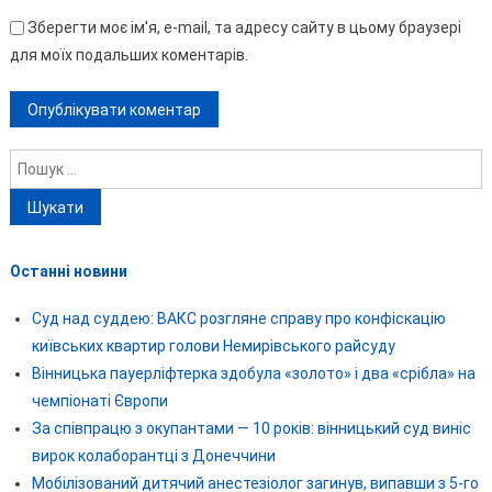
Зберегти моє ім'я, e-mail, та адресу сайту в цьому браузері
для моїх подальших коментарів.
Пошук:
Останні новини
Суд над суддею: ВАКС розгляне справу про конфіскацію
київських квартир голови Немирівського райсуду
Вінницька пауерліфтерка здобула «золото» і два «срібла» на
чемпіонаті Європи
За співпрацю з окупантами — 10 років: вінницький суд виніс
вирок колаборантці з Донеччини
Мобілізований дитячий анестезіолог загинув, випавши з 5-го