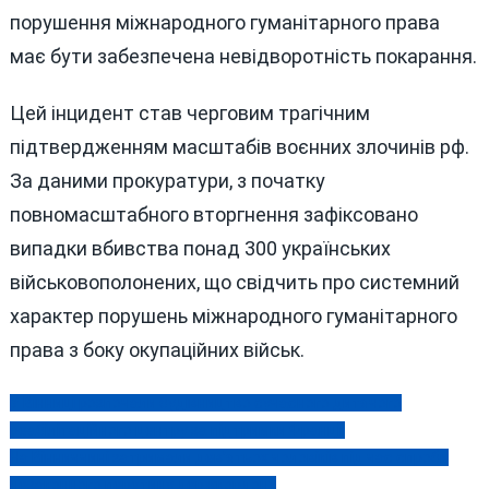
порушення міжнародного гуманітарного права
має бути забезпечена невідворотність покарання.
Цей інцидент став черговим трагічним
підтвердженням масштабів воєнних злочинів рф.
За даними прокуратури, з початку
повномасштабного вторгнення зафіксовано
випадки вбивства понад 300 українських
військовополонених, що свідчить про системний
характер порушень міжнародного гуманітарного
права з боку окупаційних військ.
У Вінниці розпочали будівництво сучасного дитячого
Навігація
реабілітаційного центру за підтримки Франції
записів
На Вінниччині затримали дев’ятьох чоловіків під час спроби
незаконного перетину держкордону