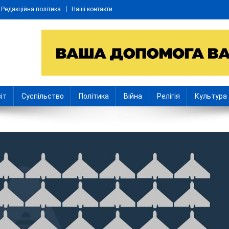
Редакційна політика
Наші контакти
іт
Суспільство
Політика
Війна
Релігія
Культура