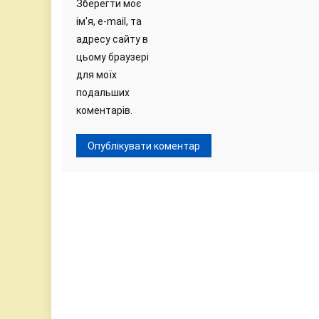
Зберегти моє
ім'я, e-mail, та
адресу сайту в
цьому браузері
для моїх
подальших
коментарів.