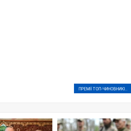
ПРЕМІЇ ТОП-ЧИНОВНИКІВ ПІД ЧАС ВІЙНИ: У ВІННИЦЬКІЙ МЕРІЇ ПРОДОВЖУЄТЬСЯ ТРІУМФ ЖЛОБСТВА