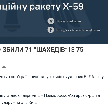
ЗБИЛИ 71 “ШАХЕДІВ” ІЗ 75
On
ment
НІЧНА
стив по Україні рекордну кількість ударних БпЛА типу
АТАКА
РФ:
СИЛИ
ППО
ів» із двох напрямків – Приморсько-Ахтарськ -рф та
ЗБИЛИ
 удару – місто Київ.
71