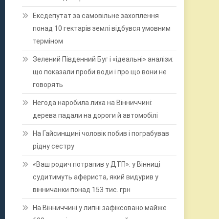
Ексдепутат за самовільне захоплення
понад 10 гектарів землі відбувся умовним
терміном
Зелений Південний Буг і «ідеальні» аналізи:
що показали проби води і про що вони не
говорять
Негода наробила лиха на Вінниччині:
дерева падали на дороги й автомобілі
На Гайсинщині чоловік побив і пограбував
рідну сестру
«Ваш родич потрапив у ДТП»: у Вінниці
судитимуть афериста, який видурив у
вінничанки понад 153 тис. грн
На Вінниччині у липні зафіксовано майже