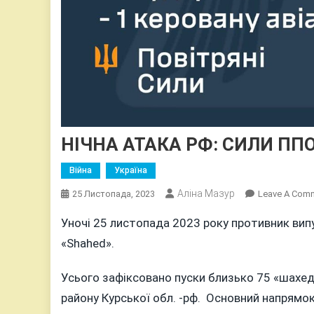
НІЧНА АТАКА РФ: СИЛИ ППО 
Війна
Україна
Аліна Мазур
25 Листопада, 2023
Leave A Com
Уночі 25 листопада 2023 року противник випу
«Shahed».
Усього зафіксовано пуски близько 75 «шахед
району Курської обл. -рф. Основний напрямок