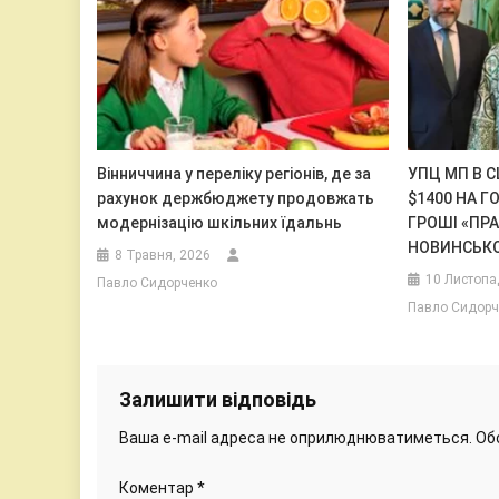
Вінниччина у переліку регіонів, де за
УПЦ МП В 
рахунок держбюджету продовжать
$1400 НА Г
модернізацію шкільних їдальнь
ГРОШІ «ПР
НОВИНСЬК
8 Травня, 2026
10 Листопа
Павло Сидорченко
Павло Сидорч
Залишити відповідь
Ваша e-mail адреса не оприлюднюватиметься.
Об
Коментар
*