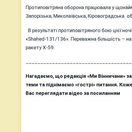
Протиповітряна оборона працювала у щонайм
Запорізька, Миколаївська, Кіровоградська об
В результаті протиповітряного бою цієї ноч
«Shahed-131/136». Переважна більшість – на
ракету Х-59.
____________________________________
Нагадаємо, що редакція «Ми Вінничани» з
теми та піднімаємо «гострі» питання. Ко
Вас переглядати відео за посиланням