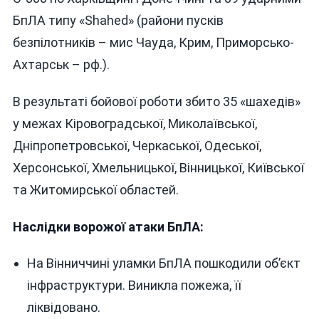
ВОРОЖІ
БпЛА типу «Shahed» (райони пусків
БпЛА
ІЗ
безпілотників – мис Чауда, Крим, Приморсько-
39
Ахтарськ – рф.).
В результаті бойової роботи збито 35 «шахедів»
у межах Кіровоградської, Миколаївської,
Дніпропетровської, Черкаської, Одеської,
Херсонської, Хмельницької, Вінницької, Київської
та Житомирської областей.
Наслідки ворожої атаки БпЛА:
На Вінниччині уламки БпЛА пошкодили об’єкт
інфраструктури. Виникла пожежа, її
ліквідовано.