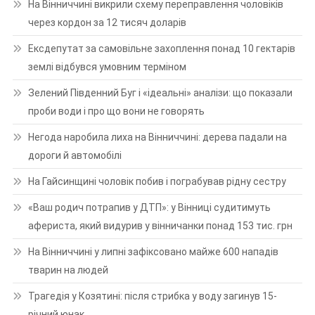
На Вінниччині викрили схему переправлення чоловіків
через кордон за 12 тисяч доларів
Ексдепутат за самовільне захоплення понад 10 гектарів
землі відбувся умовним терміном
Зелений Південний Буг і «ідеальні» аналізи: що показали
проби води і про що вони не говорять
Негода наробила лиха на Вінниччині: дерева падали на
дороги й автомобілі
На Гайсинщині чоловік побив і пограбував рідну сестру
«Ваш родич потрапив у ДТП»: у Вінниці судитимуть
афериста, який видурив у вінничанки понад 153 тис. грн
На Вінниччині у липні зафіксовано майже 600 нападів
тварин на людей
Трагедія у Козятині: після стрибка у воду загинув 15-
річний юнак