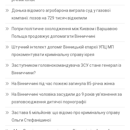
Донька відомого агробарона виграла суд у газової
компанії: позов на 729 тисяч відхилили
Попри політичне охолодження між Києвом і Варшавою
Польща продовжує допомагати Вінниччині
Штучний інтелект допоміг Вінницькій єпархії УПЦ МП
прокоментувати кримінальну справу ієрея
Заступником головнокомандувача ЗСУ стане генерал із
Вінниччини?
На Вінниччині під час пожежі загинула 85-річна жінка
На Вінниччині чоловіка засудили до 9 років ув’язнення за
розповсюдження дитячої порнографії
Застава 6 мільйонів: що відомо про кримінальну справу
Ольги Стефанішиної