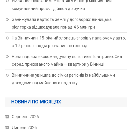
«Моя Ластівка» не злетіла: як у Вінниці мільйонний
комунальний проєкт дійшов до ручки
Занижувала вартість землі у договорах: вінницька
рієлторка відшкодувала понад 4,6 млн грн
На Вінниччині 15-річний хлопець згорів у палаючому авто,
а 19-річного водія розчавив автопоїзд
Нова підозра екскомандувачу логістики Повітряних Сил:
серед прихованого майна — квартири у Вінниці
Вінниччина увійшла до сімки регіонів із найбільшими
доходами від майнового податку
НОВИНИ ПО МІСЯЦЯХ
Серпень 2026
Липень 2026