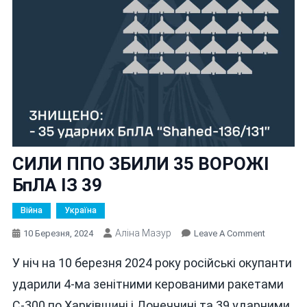
СИЛИ ППО ЗБИЛИ 35 ВОРОЖІ
БпЛА ІЗ 39
Війна
Україна
Аліна Мазур
On
10 Березня, 2024
Leave A Comment
СИЛИ
У ніч на 10 березня 2024 року російські окупанти
ППО
ЗБИЛИ
ударили 4-ма зенітними керованими ракетами
35
С-300 по Харківщині і Донеччині та 39 ударними