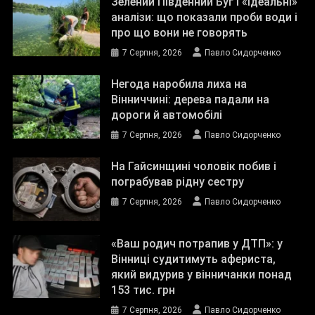
Зелений Південний Буг і «ідеальні»
аналізи: що показали проби води і
про що вони не говорять
7 Серпня, 2026
Павло Сидорченко
Негода наробила лиха на
Вінниччині: дерева падали на
дороги й автомобілі
7 Серпня, 2026
Павло Сидорченко
На Гайсинщині чоловік побив і
пограбував рідну сестру
7 Серпня, 2026
Павло Сидорченко
«Ваш родич потрапив у ДТП»: у
Вінниці судитимуть афериста,
який видурив у вінничанки понад
153 тис. грн
7 Серпня, 2026
Павло Сидорченко