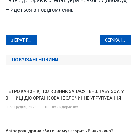
тепер догорає в степах українського Донбасу»,
– йдеться в повідомленні.
Навігація
БРАТ РАДНИКА ЗЕЛЕНСЬКОГО СЛУЖИВ У ГРУ РФ І ТОЧНО «ЗАКОБЗОНИВСЯ», А ЯК – З’ЯСОВУЄТЬСЯ
СЕРЖАНТ ЗСУ ЯРОСЛАВА МАГУЧІХ ПОБИЛА СВІТОВИЙ РЕКОРД, ЯКИЙ ТРИМАВСЯ 37 РОКІВ
записів
ПОВ'ЯЗАНІ НОВИНИ
ПЕТРО КАНОНІК, ПОЛКОВНИК ЗАПАСУ ГЕНШТАБУ ЗСУ: У
ВІННИЦІ ДІЄ ОРГАНІЗОВАНЕ ЗЛОЧИННЕ УГРУПУВАННЯ
28 Грудня, 2023
Павло Сидорченко
Усі ворожі дрони збито: чому ж горить Вінниччина?