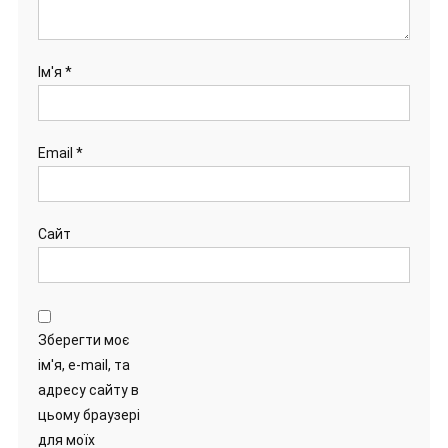
Ім'я
*
Email
*
Сайт
Зберегти моє
ім'я, e-mail, та
адресу сайту в
цьому браузері
для моїх