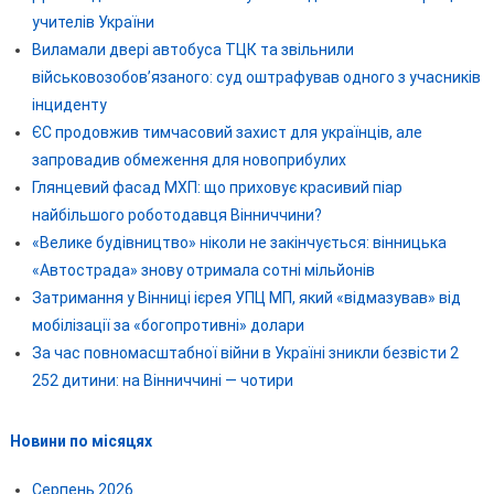
учителів України
Виламали двері автобуса ТЦК та звільнили
військовозобов’язаного: суд оштрафував одного з учасників
інциденту
ЄС продовжив тимчасовий захист для українців, але
запровадив обмеження для новоприбулих
Глянцевий фасад МХП: що приховує красивий піар
найбільшого роботодавця Вінниччини?
«Велике будівництво» ніколи не закінчується: вінницька
«Автострада» знову отримала сотні мільйонів
Затримання у Вінниці ієрея УПЦ МП, який «відмазував» від
мобілізації за «богопротивні» долари
За час повномасштабної війни в Україні зникли безвісти 2
252 дитини: на Вінниччині — чотири
Новини по місяцях
Серпень 2026