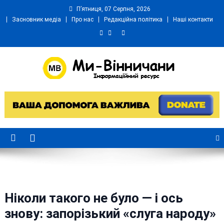
Skip
П’ятниця, 07 Серпня, 2026
to
Засновник медіа
Про нас
Редакційна політика
Наші контакти
content
Ми Вінничани
Незалежний інформаційний портал Вінничини
Ніколи такого не було — і ось
знову: запорізький «слуга народу»