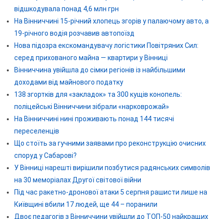
відшкодувала понад 4,6 млн грн
На Вінниччині 15-річний хлопець згорів у палаючому авто, а
19-річного водія розчавив автопоїзд
Нова підозра екскомандувачу логістики Повітряних Сил:
серед прихованого майна — квартири у Вінниці
Вінниччина увійшла до сімки регіонів із найбільшими
доходами від майнового податку
138 згортків для «закладок» та 300 кущів конопель:
поліцейські Вінниччини зібрали «нарковрожай»
На Вінниччині нині проживають понад 144 тисячі
переселенців
Що стоїть за гучними заявами про реконструкцію очисних
споруд у Сабарові?
У Вінниці нарешті вирішили позбутися радянських символів
на 30 меморіалах Другої світової війни
Під час ракетно-дронової атаки 5 серпня рашисти лише на
Київщині вбили 17 людей, ще 44 – поранили
Двоє педагогів з Вінниччини увійшли до ТОП-50 найкращих