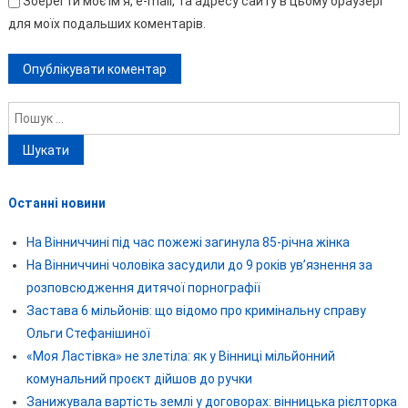
Зберегти моє ім'я, e-mail, та адресу сайту в цьому браузері
для моїх подальших коментарів.
Пошук:
Останні новини
На Вінниччині під час пожежі загинула 85-річна жінка
На Вінниччині чоловіка засудили до 9 років ув’язнення за
розповсюдження дитячої порнографії
Застава 6 мільйонів: що відомо про кримінальну справу
Ольги Стефанішиної
«Моя Ластівка» не злетіла: як у Вінниці мільйонний
комунальний проєкт дійшов до ручки
Занижувала вартість землі у договорах: вінницька рієлторка