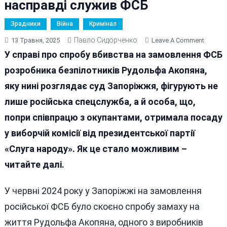
насправді служив ФСБ
Зрадники
Війна
Кримінал
Павло Сидорченко
On
13 Травня, 2025
Leave A Comment
Ніколи
У справі про спробу вбивства на замовлення ФСБ
Такого
розробника безпілотників Рудольфа Акопяна,
Не
яку нині розглядає суд Запоріжжя, фігурують не
Було
—
лише російська спецслужба, а й особа, що,
І
попри співпрацю з окупантами, отримала посаду
Ось
у виборчій комісії від президентської партії
Знову:
Запорі
«Слуга народу». Як це стало можливим –
«слуга
читайте далі.
Народу
Наспра
У червні 2024 року у Запоріжжі на замовлення
Служи
ФСБ
російської ФСБ було скоєно спробу замаху на
життя Рудольфа Акопяна, одного з виробників