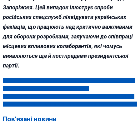
Запоріжжя. Цей випадок ілюструє спроби
російських спецслужб ліквідувати українських
фахівців, що працюють над критично важливими
для оборони розробками, залучаючи до співпраці
місцевих впливових колаборантів, які чомусь
виявляються ще й постпредами президентської
партії.
Чому на Вінниччині російських «ватників» заочно ув’язнюють, а
Навігація
очно обмежуються умовними вироками?
записів
На Буковині правоохоронець незаконно переправляв чоловіків
через кордон: його затримали разом з «клієнтом»-вінничанином
Пов'язані новини