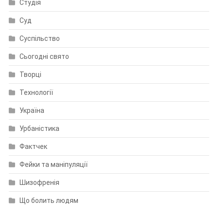
Студія
Суд
Суспільство
Сьогодні свято
Творці
Технології
Україна
Урбаністика
Фактчек
Фейки та маніпуляції
Шизофренія
Що болить людям