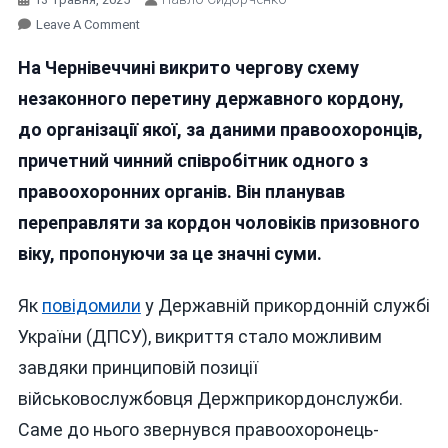
On
Leave A Comment
На
На Чернівеччині викрито чергову схему
Буковині
Правоохоронець
незаконного перетину державного кордону,
Незаконно
до організації якої, за даними правоохоронців,
Переправляв
причетний чинний співробітник одного з
Чоловіків
Через
правоохоронних органів. Він планував
Кордон:
переправляти за кордон чоловіків призовного
Його
віку, пропонуючи за це значні суми.
Затримали
Разом
З
Як
повідомили
у Державній прикордонній службі
«клієнтом»-
України (ДПСУ), викриття стало можливим
Вінничанином
завдяки принциповій позиції
військовослужбовця Держприкордонслужби.
Саме до нього звернувся правоохоронець-