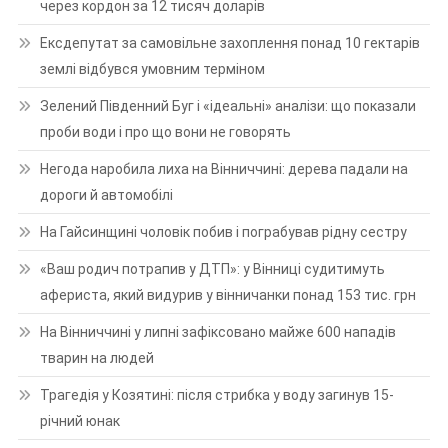
через кордон за 12 тисяч доларів
Ексдепутат за самовільне захоплення понад 10 гектарів
землі відбувся умовним терміном
Зелений Південний Буг і «ідеальні» аналізи: що показали
проби води і про що вони не говорять
Негода наробила лиха на Вінниччині: дерева падали на
дороги й автомобілі
На Гайсинщині чоловік побив і пограбував рідну сестру
«Ваш родич потрапив у ДТП»: у Вінниці судитимуть
афериста, який видурив у вінничанки понад 153 тис. грн
На Вінниччині у липні зафіксовано майже 600 нападів
тварин на людей
Трагедія у Козятині: після стрибка у воду загинув 15-
річний юнак