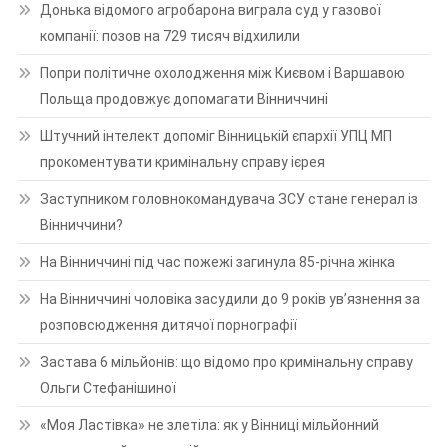
Донька відомого агробарона виграла суд у газової
компанії: позов на 729 тисяч відхилили
Попри політичне охолодження між Києвом і Варшавою
Польща продовжує допомагати Вінниччині
Штучний інтелект допоміг Вінницькій єпархії УПЦ МП
прокоментувати кримінальну справу ієрея
Заступником головнокомандувача ЗСУ стане генерал із
Вінниччини?
На Вінниччині під час пожежі загинула 85-річна жінка
На Вінниччині чоловіка засудили до 9 років ув’язнення за
розповсюдження дитячої порнографії
Застава 6 мільйонів: що відомо про кримінальну справу
Ольги Стефанішиної
«Моя Ластівка» не злетіла: як у Вінниці мільйонний