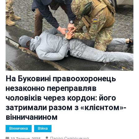
На Буковині правоохоронець
незаконно переправляв
чоловіків через кордон: його
затримали разом з «клієнтом»-
вінничанином
Вінничина
Війна
Павло Сидорченко
13 Травня, 2025