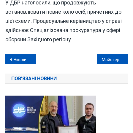
У ДБР наголосили, що продовжують
встановлювати повне коло осіб, причетних до
цієї схеми. Процесуальне керівництво у справі
здійснює Спеціалізована прокуратура у сфері
оборони Західного регіону.
Навігація
Ніколи такого не було — і ось знову: запорізький «слуга народу» насправді служив ФСБ
Майстер-клас вінницького судді Томчука: як недоброчесному стати доброчесним
записів
ПОВ'ЯЗАНІ НОВИНИ