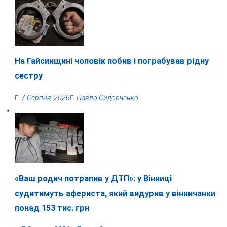
На Гайсинщині чоловік побив і пограбував рідну
сестру
7 Серпня, 2026
Павло Сидорченко
«Ваш родич потрапив у ДТП»: у Вінниці
судитимуть афериста, який видурив у вінничанки
понад 153 тис. грн