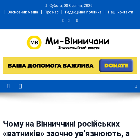
Skip
Субота, 08 Серпня, 2026
to
Засновник медіа
Про нас
Редакційна політика
Наші контакти
content
Ми Вінничани
Незалежний інформаційний портал Вінничини
Чому на Вінниччині російських
«ватників» заочно ув’язнюють, а