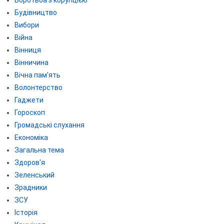
Боротьба з корупцією
Будівництво
Вибори
Війна
Вінниця
Вінничина
Вічна пам'ять
Волонтерство
Гаджети
Гороскоп
Громадські слухання
Економіка
Загальна тема
Здоров'я
Зеленський
Зрадники
ЗСУ
Історія