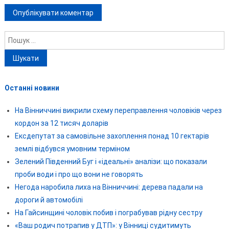
Пошук:
Останні новини
На Вінниччині викрили схему переправлення чоловіків через
кордон за 12 тисяч доларів
Ексдепутат за самовільне захоплення понад 10 гектарів
землі відбувся умовним терміном
Зелений Південний Буг і «ідеальні» аналізи: що показали
проби води і про що вони не говорять
Негода наробила лиха на Вінниччині: дерева падали на
дороги й автомобілі
На Гайсинщині чоловік побив і пограбував рідну сестру
«Ваш родич потрапив у ДТП»: у Вінниці судитимуть