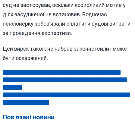
суд не застосував, оскільки корисливий мотив у
діях засудженої не встановив. Водночас
пенсіонерку зобов’язали сплатити судові витрати
за проведення експертизи.
Цей вирок також не набрав законної сили і може
бути оскаржений.
Вінницька влада хвалиться витраченими на «патріотизм»
Навігація
мільйонами, але ігнорує облаштування реального тактичного
записів
полігону?
Ніколи такого не було — і ось знову: запорізький «слуга народу»
насправді служив ФСБ
Пов'язані новини