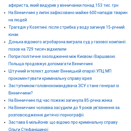
афериста, який видурив у вінничанки понад 153 тис. грн
На Вінниччині у липні зафіксовано майже 600 нападів тварин
на людей
Трагедія у Козятині: після стрибка у воду загинув 15-річний
юнак
Донька відомого агробарона виграла суд у газової компанії:
позов на 729 тисяч відхилили
Попри політичне охолодження між Києвом і Варшавою
Польща продовжує допомагати Вінниччині
Штучний інтелект допоміг Вінницькій єпархії УПЦ МП
прокоментувати кримінальну справу ієрея
Заступником головнокомандувача ЗСУ стане генерал із
Вінниччини?
На Вінниччині під час пожежі загинула 85-річна жінка
На Вінниччині чоловіка засудили до 9 років ув’язнення за
розповсюдження дитячої порнографії
Застава 6 мільйонів: що відомо про кримінальну справу
Ольги Стефанішиної