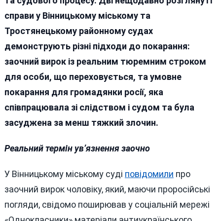
та судового процесу. Дві нещодавно розглянуті
справи у Вінницькому міському та
Тростянецькому районному судах
демонструють різні підходи до покарання:
заочний вирок із реальним тюремним строком
для особи, що переховується, та умовне
покарання для громадянки росії, яка
співпрацювала зі слідством і судом та була
засуджена за менш тяжкий злочин.
Реальний термін ув’язнення заочно
У Вінницькому міському суді
повідомили
про
заочний вирок чоловіку, який, маючи проросійські
погляди, свідомо поширював у соціальній мережі
«Однокласники» матеріали антиукраїнського