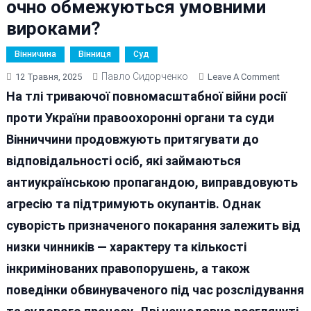
очно обмежуються умовними
вироками?
Вінничина
Вінниця
Суд
Павло Сидорченко
On
12 Травня, 2025
Leave A Comment
Чому
На тлі триваючої повномасштабної війни росії
На
проти України правоохоронні органи та суди
Вінничч
Вінниччини продовжують притягувати до
Російс
«ватни
відповідальності осіб, які займаються
Заочно
антиукраїнською пропагандою, виправдовують
Ув’язн
агресію та підтримують окупантів. Однак
А
Очно
суворість призначеного покарання залежить від
Обмеж
низки чинників — характеру та кількості
Умовн
інкримінованих правопорушень, а також
Вирока
поведінки обвинуваченого під час розслідування