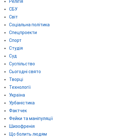
Релігія
СБУ
Світ
Соціальна політика
Спецпроекти
Спорт
Студія
Суд
Суспільство
Сьогодні свято
Творці
Технології
Україна
Урбаністика
Фактчек
Фейки та маніпуляції
Шизофренія
Що болить людям