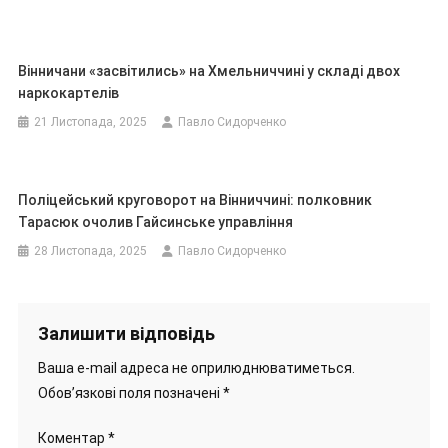
Вінничани «засвітились» на Хмельниччині у складі двох
наркокартелів
21 Листопада, 2025
Павло Сидорченко
Поліцейський круговорот на Вінниччині: полковник
Тарасюк очолив Гайсинське управління
28 Листопада, 2025
Павло Сидорченко
Залишити відповідь
Ваша e-mail адреса не оприлюднюватиметься.
Обов’язкові поля позначені
*
Коментар
*