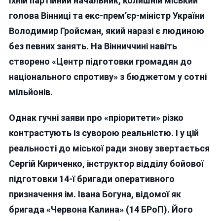
їхній партійний начальник, колишній міський
Тактичного
голова Вінниці та екс-прем’єр-міністр України
Полігону?
Володимир Гройсман, який наразі є людиною
без певних занять. На Вінниччині навіть
створено «Центр підготовки громадян до
національного спротиву» з бюджетом у сотні
мільйонів.
Однак гучні заяви про «пріоритети» різко
контрастують із суворою реальністю. І у цій
реальності до міської ради знову звертається
Сергій Кириченко, інструктор відділу бойової
підготовки 14-ї бригади оперативного
призначення ім. Івана Богуна, відомої як
бригада «Червона Калина» (14 БРоП). Його