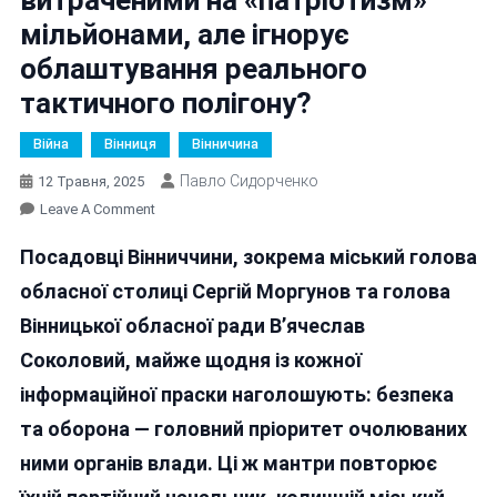
мільйонами, але ігнорує
облаштування реального
тактичного полігону?
Війна
Вінниця
Вінничина
Павло Сидорченко
12 Травня, 2025
On
Leave A Comment
Вінницька
Посадовці Вінниччини, зокрема міський голова
Влада
Хвалиться
обласної столиці Сергій Моргунов та голова
Витраченими
Вінницької обласної ради В’ячеслав
На
Соколовий, майже щодня із кожної
«патріотизм»
Мільйонами,
інформаційної праски наголошують: безпека
Але
та оборона — головний пріоритет очолюваних
Ігнорує
ними органів влади. Ці ж мантри повторює
Облаштування
Реального