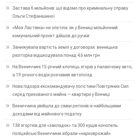
Застава 6 мільйонів: що відомо про кримінальну справу
Ольги Стефанішиної
«Моя Ластівка» не злетіла: як у Вінниці мільйонний
комунальний проєкт дійшов до ручки
Занижувала вартість землі у договорах: вінницька
рієлторка відшкодувала понад 4,6 млн грн
На Вінниччині 15-річний хлопець згорів у палаючому авто,
а 19-річного водія розчавив автопоїзд
Нова підозра екскомандувачу логістики Повітряних Сил:
серед прихованого майна — квартири у Вінниці
Вінниччина увійшла до сімки регіонів із найбільшими
доходами від майнового податку
138 згортків для «закладок» та 300 кущів конопель:
поліцейські Вінниччини зібрали «нарковрожай»