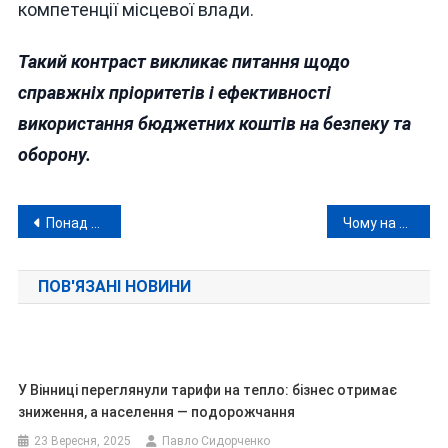
компетенції місцевої влади.
Такий контраст викликає питання щодо
справжніх пріоритетів і ефективності
використання бюджетних коштів на безпеку та
оборону.
Навігація
Понад половина перевірених декларацій вінницьких посадовців — із порушеннями
Чому на Вінниччині російських «ватників» заочно ув’язнюють, а очно обмежуються умовними вироками?
записів
ПОВ'ЯЗАНІ НОВИНИ
У Вінниці переглянули тарифи на тепло: бізнес отримає
зниження, а населення — подорожчання
23 Вересня, 2025
Павло Сидорченко