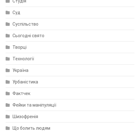
Студія
Суд
Суспільство
Сьогодні свято
Творці
Технології
Україна
Урбаністика
Фактчек
Фейки та маніпуляції
Шизофренія
Що болить людям