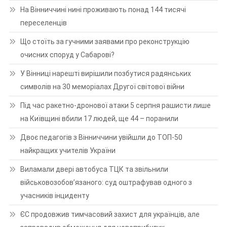
На Вінниччині нині проживають понад 144 тисячі
переселенців
Що стоїть за гучними заявами про реконструкцію
очисних споруд у Сабарові?
У Вінниці нарешті вирішили позбутися радянських
символів на 30 меморіалах Другої світової війни
Під час ракетно-дронової атаки 5 серпня рашисти лише
на Київщині вбили 17 людей, ще 44 – поранили
Двоє педагогів з Вінниччини увійшли до ТОП-50
найкращих учителів України
Виламали двері автобуса ТЦК та звільнили
військовозобов’язаного: суд оштрафував одного з
учасників інциденту
ЄС продовжив тимчасовий захист для українців, але