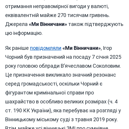
отримання неправомірної вигоди у валюті,
еквівалентній майже 270 тисячам гривень.
Джерела
«Ми Вінничани»
також підтверджують
цю інформацію.
Як раніше
повідомляли
«Ми Вінничани»
, Ігор
Чорний був призначений на посаду 7 січня 2025
року головою облради В’ячеславом Соколовим.
Це призначення викликало значний резонанс
серед громадськості, оскільки Чорний є
фігурантом кримінальної справи про
шахрайство в особливо великих розмірах (ч. 4
ст. 190 КК України), яка перебуває на розгляді у
Вінницькому міському суді з травня 2019 року.
Втім, майже усі вінницькі ЗМІ про сумнівне