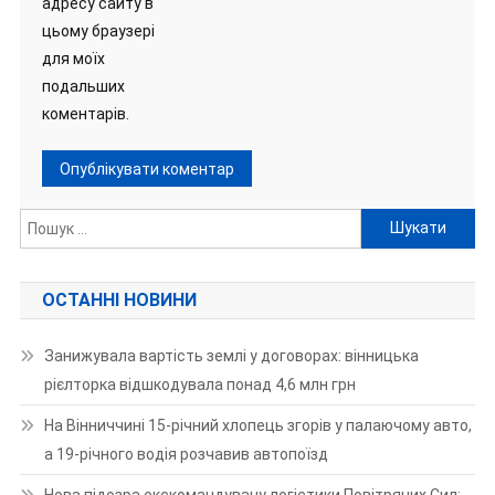
адресу сайту в
цьому браузері
для моїх
подальших
коментарів.
Пошук:
ОСТАННІ НОВИНИ
Занижувала вартість землі у договорах: вінницька
рієлторка відшкодувала понад 4,6 млн грн
На Вінниччині 15-річний хлопець згорів у палаючому авто,
а 19-річного водія розчавив автопоїзд
Нова підозра екскомандувачу логістики Повітряних Сил: