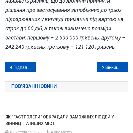
наявність ризиків, що дозволили прийняти
рішення про застосування запобіжних до трьох
підозрюваних у вигляді тримання під вартою на
строк до 60 діб, а також визначено розміри
застави: першому – 2 500 000 гривень, другому –
242 240 гривень, третьому – 121 120 гривень.
Навігація
Підпал автомобіля військового: 17-річного жмеринчанина засудили умовно та зобов’язали прочитати патріотичну хрестоматію
У Вінниці арештували «рішалу», який насправді нічого у сервісному центрі МВС не «рішав»
записів
ПОВ'ЯЗАНІ НОВИНИ
ЯК “ГАСТРОЛЕРИ” ОБКРАДАЛИ ЗАМОЖНИХ ЛЮДЕЙ У
ВІННИЦІ ТА ІНШИХ МІСТ
6 Листопада, 2023
Аліна Мазур