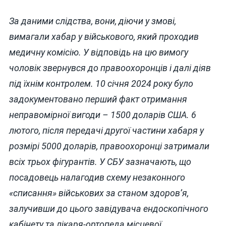
За даними слідства, вони, діючи у змові,
вимагали хабар у військового, який проходив
медичну комісію. У відповідь на цю вимогу
чоловік звернувся до правоохоронців і далі діяв
під їхнім контролем. 10 січня 2024 року було
задокументовано перший факт отримання
неправомірної вигоди – 1500 доларів США. 6
лютого, після передачі другої частини хабаря у
розмірі 5000 доларів, правоохоронці затримали
всіх трьох фігурантів. У СБУ зазначають, що
посадовець налагодив схему незаконного
«списання» військових за станом здоров’я,
залучивши до цього завідувача ендоскопічного
кабінету та лікаря-ортопеда місцевої