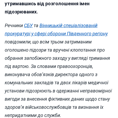
утримавшись від розголошення імен
підозрюваних.
Речники
СБУ
та
Вінницькій спеціалізованій
прокуратурі у сфері оборони Південного регіону
повідомили, що всім трьом затриманим
оголошено підозри та вручені клопотання про
обрання запобіжного заходу у вигляді тримання
під вартою. За словами правоохоронців,
виконувача обов’язків директора одного з
комунальних закладів та двох лікарів медичної
установи підозрюють в одержанні неправомірної
вигоди за внесення фіктивних даних щодо стану
здоров’я військовослужбовців та визнання їх
непридатними до служби.