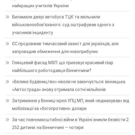
найкращих учителів України
Виламали двері автобуса ТЦК та звільнили
військовозобов’язаного: суд оштрафував одного з
учасників інциденту
ЄС продовжив тимчасовий захист для українців, але
запровадив обмеження для новоприбулих
Глянцевий фасад МХП: що приховує красивий піар
найбільшого роботодавця Вінниччини?
«Велике будівництво» ніколи не закінчується: вінницька
«Автострада» знову отримала сотні мільйонів
Затримання у Вінниці ієрея УПЦ МП, який «відмазував» від
мобілізації за «богопротивні» долари
За час повномасштабної війни в Україні зникли безвісти 2
252 дитини: на Вінниччині — чотири