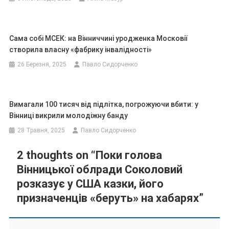
Сама собі МСЕК: на Вінниччині уродженка Московії
створила власну «фабрику інвалідності»
26 Березня, 2025
Павло Сидорченко
Вимагали 100 тисяч від підлітка, погрожуючи вбити: у
Вінниці викрили молодіжну банду
28 Травня, 2025
Павло Сидорченко
2 thoughts on “
Поки голова
Вінницької облради Соколовий
розказує у США казки, його
призначенців «беруть» на хабарях
”