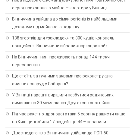
серед прихованого майна — квартири у Вінниці
Вінниччина увійшла до сімки регіонів із найбільшими
доходами від майнового податку
138 згортків для «закладок» та 300 кущів конопель:
поліцейські Вінниччини зібрали «нарковрожай»
На Вінниччині нині проживають понад 144 тисячі
переселенців
Що стоїть за гучними заявами про реконструкцію
очисних споруд у Сабарові?
У Вінниці нарешті вирішили позбутися радянських
символів на 30 меморіалах Другої світової війни
Під час ракетно-дронової атаки 5 серпня рашисти лише
на Київщині вбили 17 людей, ще 44 – поранили
Двоє педагогів з Вінниччини увійшли до ТОП-50