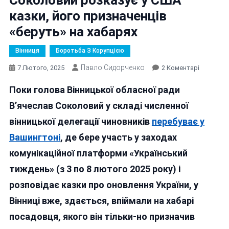
казки, його призначенців
«беруть» на хабарях
Вінниця
Боротьба З Корупцією
Павло Сидорченко
До
7 Лютого, 2025
2 Коментарі
Поки
Поки голова Вінницької обласної ради
Голова
Вінницько
В’ячеслав Соколовий у складі численної
Облради
вінницької делегації чиновників
перебуває у
Соколов
Вашингтоні
, де бере участь у заходах
Розказує
У
комунікаційної платформи «Український
США
тиждень» (з 3 по 8 лютого 2025 року) і
Казки,
розповідає казки про оновлення України, у
Його
Призначе
Вінниці вже, здається, впіймали на хабарі
«беруть»
посадовця, якого він тільки-но призначив
На