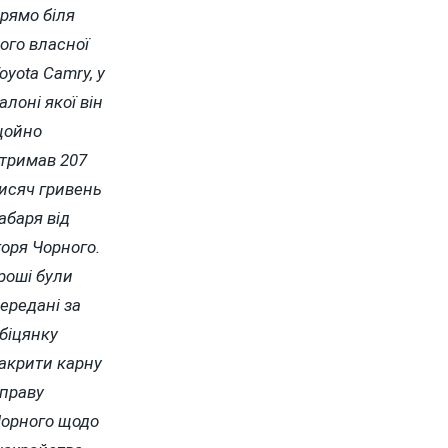
рямо біля
ого власної
oyota Camry, у
алоні якої він
ойно
тримав 207
исяч гривень
абаря від
горя Чорного.
роші були
ередані за
біцянку
акрити карну
праву
орного щодо