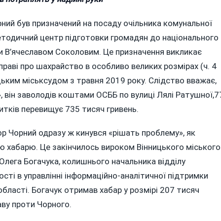
орний був призначений на посаду очільника комунальної
етодичний центр підготовки громадян до національного
и В’ячеславом Соколовим. Це призначення викликає
справі про шахрайство в особливо великих розмірах (ч. 4
ицьким міськсудом з травня 2019 року. Слідство вважає,
 він заволодів коштами ОСББ по вулиці Лялі Ратушної,7
битків перевищує 735 тисяч гривень.
гор Чорний одразу ж кинувся «рішать проблему», як
ою хабарю. Це закінчилось вироком Вінницького міського
 Олега Богачука, колишнього начальника відділу
ості в управлінні інформаційно-аналітичної підтримки
 області. Богачук отримав хабар у розмірі 207 тисяч
аву проти Чорного.