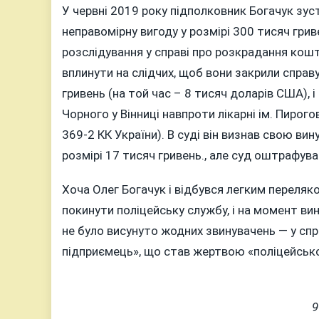
У червні 2019 року підполковник Богачук зус
неправомірну вигоду у розмірі 300 тисяч гри
розслідування у справі про розкрадання кошт
вплинути на слідчих, щоб вони закрили справ
гривень (на той час – 8 тисяч доларів США), 
Чорного у Вінниці навпроти лікарні ім. Пирог
369-2 КК України). В суді він визнав свою ви
розмірі 17 тисяч гривень., але суд оштрафува
Хоча Олег Богачук і відбувся легким переля
покинути поліцейську службу, і на момент ви
не було висунуто жодних звинувачень — у спра
підприємець», що став жертвою «поліцейсько
9