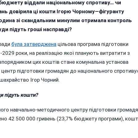
 бюджету віддали національному спротиву… чи
І
гань довірила ці кошти Ігорю Чорному—фігуранту
10,5
Мільйонів
людина зі скандальним минулим отримала контроль
На
ди підуть гроші насправді?
Сувеніри:
Вінницька
лради
була затверджена
цільова програма підготовки
Облрада
-2029 роки, на реалізацію якої планують витратити з
Без
Вагань
зпорядником цих коштів стане комунальна установа
Довірила
центр підготовки громадян до національного спротиву»
Сотні
 шахрайство Ігор Чорний.
Мільйонів
Фігуранту
и підуть кошти?
Криміналу
Про
ного навчально-методичного центру підготовки громад
Шахрайство
ено 42 500 000 гривень (23,7% бюджету програми), кош