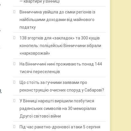
— квартири у Вінниці
о
Вінниччина увійшла до сімки регіонів із
найбільшими доходами від майнового
податку
ь
138 згортків для «закладок» та 300 кущів
конопель: поліцейські Вінниччини зібрали
к
«нарковрожай»
На Вінниччині нині проживають понад 144
тисячі переселенців
Що стоїть за гучними заявами про
реконструкцію очисних споруд у Сабарові?
,
У Вінниці нарешті вирішили позбутися
радянських символів на 30 меморіалах
Другої світової війни
Під час ракетно-дронової атаки 5 серпня