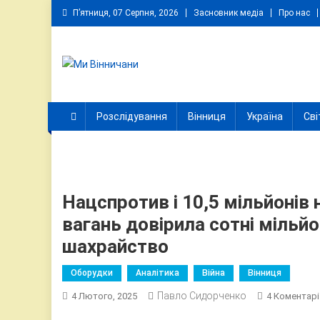
Skip
П’ятниця, 07 Серпня, 2026
Засновник медіа
Про нас
to
content
Ми Вінничани
Незалежний інформаційний портал Вінничини
Розслідування
Вінниця
Україна
Сві
Нацспротив і 10,5 мільйонів 
вагань довірила сотні мільйо
шахрайство
Оборудки
Аналітика
Війна
Вінниця
Павло Сидорченко
4 Лютого, 2025
4 Коментарі