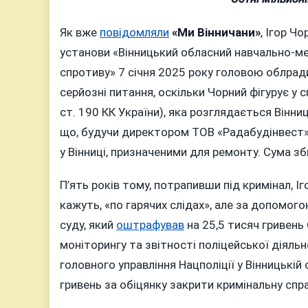
Як вже
повідомляли
«Ми Вінничани»
, Ігор Ч
установи «Вінницький обласний навчально-м
спротиву» 7 січня 2025 року головою облрад
серйозні питання, оскільки Чорний фігурує у 
ст. 190 КК України), яка розглядається Вінн
що, будучи директором ТОВ «Радабудінвест»,
у Вінниці, призначеними для ремонту. Сума з
П’ять років тому, потрапивши під кримінал, І
кажуть, «по гарячих слідах», але за допомог
суду, який
оштрафував
на 25,5 тисяч гривень
моніторингу та звітності поліцейської діяльн
головного управління Нацполіції у Вінницькій
гривень за обіцянку закрити кримінальну спр