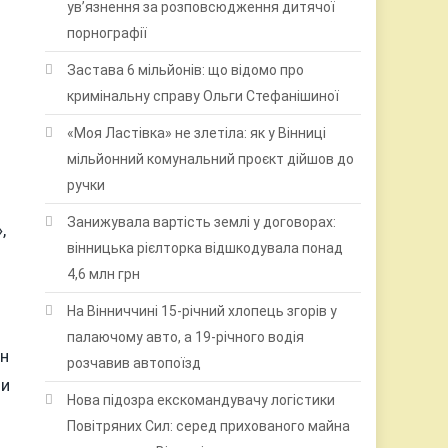
ув’язнення за розповсюдження дитячої
порнографії
Застава 6 мільйонів: що відомо про
кримінальну справу Ольги Стефанішиної
«Моя Ластівка» не злетіла: як у Вінниці
мільйонний комунальний проєкт дійшов до
ручки
Занижувала вартість землі у договорах:
,
вінницька рієлторка відшкодувала понад
4,6 млн грн
На Вінниччині 15-річний хлопець згорів у
палаючому авто, а 19-річного водія
ян
розчавив автопоїзд
ти
Нова підозра екскомандувачу логістики
Повітряних Сил: серед прихованого майна