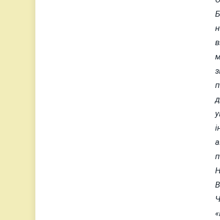
Б
н
в
м
з
п
д
у
і
а
п
Н
В
Ч
«