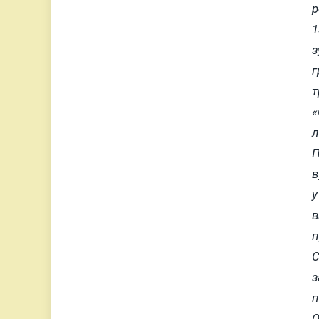
р
1
з
г
т
«
л
П
в
у
в
п
С
з
п
О