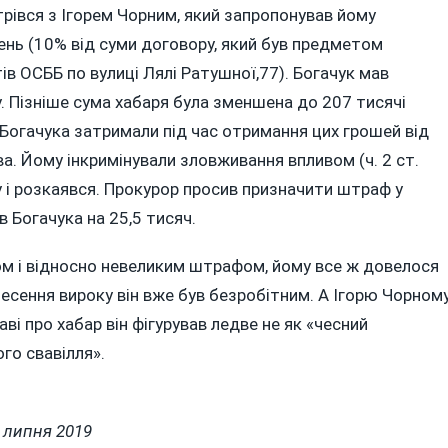
трівся з Ігорем Чорним, який запропонував йому
вень (10% від суми договору, який був предметом
ів ОСББ по вулиці Лялі Ратушної,77). Богачук мав
у. Пізніше сума хабаря була зменшена до 207 тисячі
і Богачука затримали під час отримання цих грошей від
ова. Йому інкримінували зловживання впливом (ч. 2 ст.
ну і розкаявся. Прокурор просив призначити штраф у
в Богачука на 25,5 тисяч.
ком і відносно невеликим штрафом, йому все ж довелося
несення вироку він вже був безробітним. А Ігорю Чорном
ві про хабар він фігурував ледве не як «чесний
го свавілля».
 липня 2019