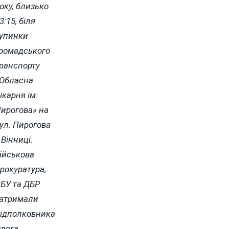
оку, близько
3:15, біля
упинки
ромадського
ранспорту
Обласна
ікарня ім.
ирогова» на
ул. Пирогова
 Вінниці:
ійськова
рокуратура,
БУ та ДБР
атримали
ідполковника
лега