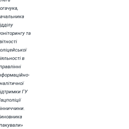
огачука,
ачальника
ідділу
оніторингу та
вітності
оліцейської
іяльності в
правлінні
нформаційно-
налітичної
ідтримки ГУ
ацполіції
інниччини.
иновника
пакували»