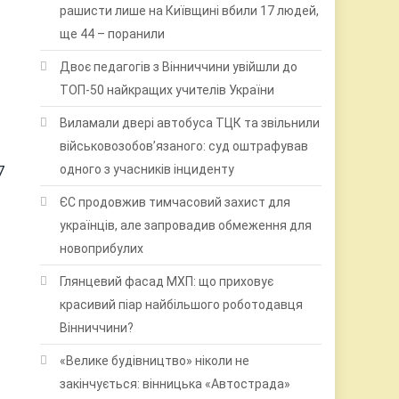
рашисти лише на Київщині вбили 17 людей,
ще 44 – поранили
Двоє педагогів з Вінниччини увійшли до
ТОП-50 найкращих учителів України
Виламали двері автобуса ТЦК та звільнили
військовозобов’язаного: суд оштрафував
7
одного з учасників інциденту
ЄС продовжив тимчасовий захист для
українців, але запровадив обмеження для
новоприбулих
Глянцевий фасад МХП: що приховує
красивий піар найбільшого роботодавця
Вінниччини?
«Велике будівництво» ніколи не
закінчується: вінницька «Автострада»