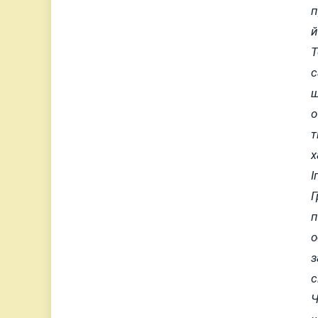
п
й
T
с
щ
о
т
х
І
Г
п
о
з
с
Ч