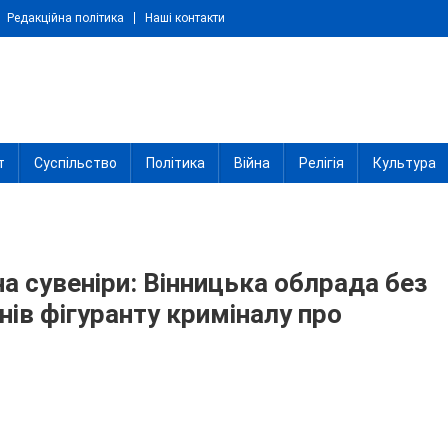
Редакційна політика
Наші контакти
т
Суспільство
Політика
Війна
Релігія
Культура
на сувеніри: Вінницька облрада без
нів фігуранту криміналу про
До
Нацспротив