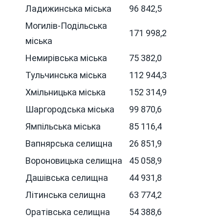
Ладижинська міська
96 842,5
Могилів-Подільська
171 998,2
міська
Немирівська міська
75 382,0
Тульчинська міська
112 944,3
Хмільницька міська
152 314,9
Шаргородська міська
99 870,6
Ямпільська міська
85 116,4
Вапнярська селищна
26 851,9
Вороновицька селищна
45 058,9
Дашівська селищна
44 931,8
Літинська селищна
63 774,2
Оратівська селищна
54 388,6