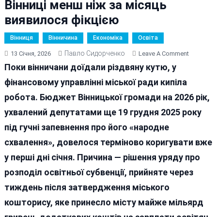
Вінниці менш ніж за місяць
виявилося фікцією
Вінниця
Вінничина
Економіка
Освіта
Павло Сидорченко
On
13 Січня, 2026
Leave A Comment
Зарплати
Поки вінничани доїдали різдвяну кутю, у
Освітян
фінансовому управлінні міської ради кипіла
Підвищат
робота. Бюджет Вінницької громади на 2026 рік,
А
«народн
ухвалений депутатами ще 19 грудня 2025 року
Схваленн
під гучні запевнення про його «народне
Бюджету
схвалення», довелося терміново коригувати вже
Вінниці
Менш
у перші дні січня. Причина — рішення уряду про
Ніж
розподіл освітньої субвенції, прийняте через
За
тиждень після затвердження міського
Місяць
Виявило
кошторису, яке принесло місту майже мільярд
Фікцією