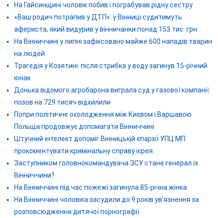
На Гайсинщині чоловік побив і пограбував рідну сестру
«Ваш родич потрапив у ДТП»: у Вінниці судитимуть
афериста, який видурив у вінничанки понад 153 тис. грн
На Вінниччині у липні зафіксовано майже 600 нападів тварин
на людей
Трагедія у Козятині: після стрибка у воду загинув 15-річний
юнак
Донька відомого агробарона виграла суд у газової компанії:
позов на 729 тисяч відхилили
Попри політичне охолодження між Києвом і Варшавою
Польща продовжує допомагати Вінниччині
Штучний інтелект допоміг Вінницькій єпархії УПЦ МП
прокоментувати кримінальну справу ієрея
Заступником головнокомандувача ЗСУ стане генерал із
Вінниччини?
На Вінниччині під час пожежі загинула 85-річна жінка
На Вінниччині чоловіка засудили до 9 років ув’язнення за
розповсюдження дитячої порнографії