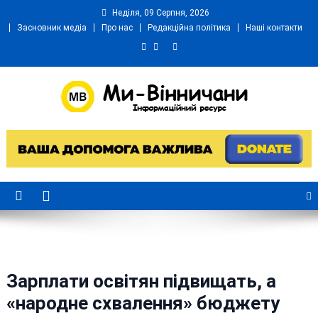
Skip
Неділя, 09 Серпня, 2026
to
Засновник медіа
Про нас
Редакційна політика
Наші контакти
content
Ми Вінничани
Незалежний інформаційний портал Вінничини
Зарплати освітян підвищать, а
«народне схвалення» бюджету