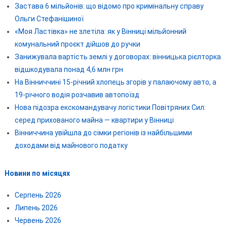
Застава 6 мільйонів: що відомо про кримінальну справу
Ольги Стефанішиної
«Моя Ластівка» не злетіла: як у Вінниці мільйонний
комунальний проєкт дійшов до ручки
Занижувала вартість землі у договорах: вінницька рієлторка
відшкодувала понад 4,6 млн грн
На Вінниччині 15-річний хлопець згорів у палаючому авто, а
19-річного водія розчавив автопоїзд
Нова підозра екскомандувачу логістики Повітряних Сил:
серед прихованого майна — квартири у Вінниці
Вінниччина увійшла до сімки регіонів із найбільшими
доходами від майнового податку
Новини по місяцях
Серпень 2026
Липень 2026
Червень 2026