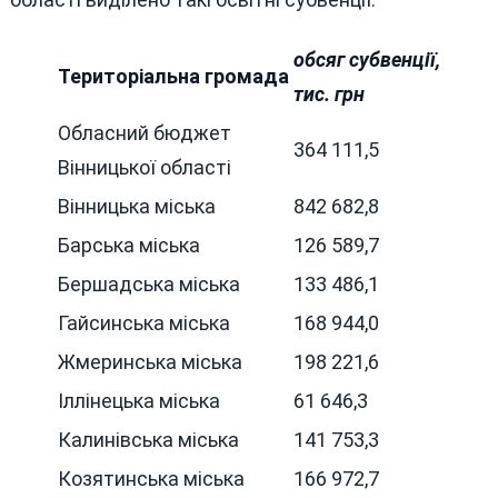
обсяг субвенції,
Територіальна громада
тис. грн
Обласний бюджет
364 111,5
Вінницької області
Вінницька міська
842 682,8
Барська міська
126 589,7
Бершадська міська
133 486,1
Гайсинська міська
168 944,0
Жмеринська міська
198 221,6
Іллінецька міська
61 646,3
Калинівська міська
141 753,3
Козятинська міська
166 972,7