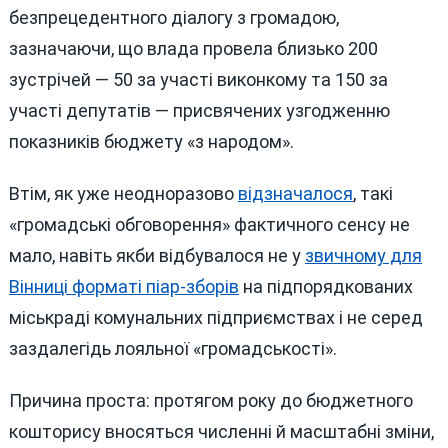
безпрецедентного діалогу з громадою,
зазначаючи, що влада провела близько 200
зустрічей — 50 за участі виконкому та 150 за
участі депутатів — присвячених узгодженню
показників бюджету «з народом».
Втім, як уже неодноразово
відзначалося
, такі
«громадські обговорення» фактичного сенсу не
мало, навіть якби відбувалося не у
звичному для
Вінниці форматі піар-зборів
на підпорядкованих
міськраді комунальних підприємствах і не серед
заздалегідь лояльної «громадськості».
Причина проста: протягом року до бюджетного
кошторису вносяться численні й масштабні зміни,