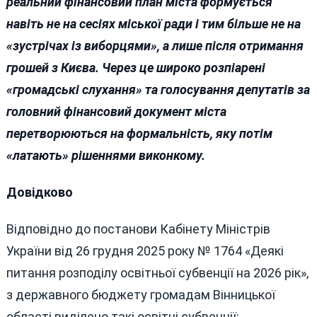
реальний фінансовий план міста формується
навіть не на сесіях міської ради і тим більше не на
«зустрічах із виборцями», а лише після отримання
грошей з Києва. Через це широко розпіарені
«громадські слухання» та голосування депутатів за
головний фінансовий документ міста
перетворюються на формальність, яку потім
«латають» рішеннями виконкому.
Довідково
Відповідно до постанови Кабінету Міністрів
України від 26 грудня 2025 року № 1764 «Деякі
питання розподілу освітньої субвенції на 2026 рік»,
з державного бюджету громадам Вінницької
області виділено такі освітні субвенції: