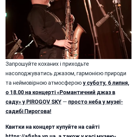
Запрошуйте коханих і приходьте
насолоджуватись джазом, гармонією природи
та неймовірною атмосферою
у суботу, 6 липня,
о 18.00 на концерті «Романтичний джаз в
саду» у PIROGOV SKY
—
просто неба у музеї-
садибі Пирогова!
Квитки на концерт купуйте на сайті
https://afisha.vn.ua
,
а також
у касі музею-