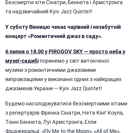
Безсмертні хіти Сінатри, Беннета і Армстронга
КОХАННЯ
І
та надзвичайний Kyiv Jazz Quintet!
КУЛЬТОВІ
ХІТИ:
У суботу Вінницю чекає чарівний і незабутній
У
концерт «Романтичний джаз в саду».
СУБОТУ
ВІННИЦЮ
6 липня о 18.00 у PIROGOV SKY
—
просто неба у
ЧЕКАЄ
КОНЦЕРТ
музеї-садибі
поринемо у світ витонченої
«РОМАНТИЧНИЙ
музики з романтичними джазовими
ДЖАЗ
В
імпровізаціями у виконанні одних з найкращих
САДУ»
джазменів України — Kyiv Jazz Quintet!
Будемо насолоджуватися безсмертними хітами
з репертуарів Френка Сінатри, Нета Кінґ Коула,
Тонні Беннета, Луї Армстронга, Елли
Фіцджеральд: «Fly Me to the Moon», «All of Me»,