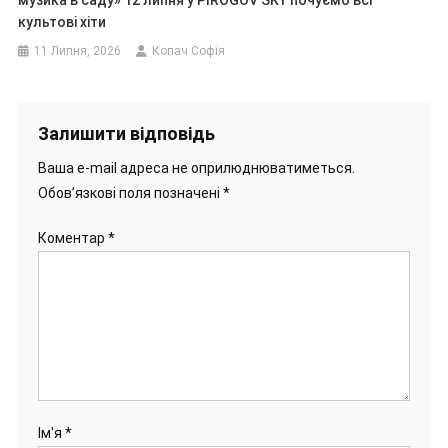
музика в саду» 12 липня у PIROGOV SKY почуємо всі
культові хіти
11 Липня, 2026
Копач Софія
Залишити відповідь
Ваша e-mail адреса не оприлюднюватиметься.
Обов’язкові поля позначені
*
Коментар
*
Ім'я
*