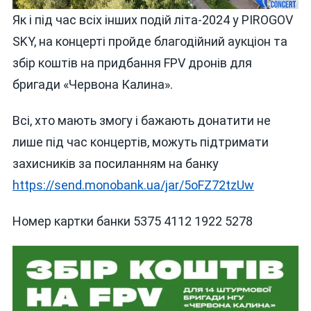
Як і під час всіх інших подій літа-2024 у PIROGOV
SKY, на концерті пройде благодійний аукціон та
збір коштів на придбання FPV дронів для
бригади «Червона Калина».
Всі, хто мають змогу і бажають донатити не
лише під час концертів, можуть підтримати
захисників за посиланням на банку
https://send.monobank.ua/jar/5oFZ72tzUw
Номер картки банки 5375 4112 1922 5278