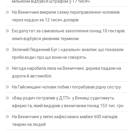
мільйони відбувся штрафом у 17 тисяч
На Вінниччині викрили схему переправлення чоловіків
через кордон за 12 тисяч доларів
Ексдепутат за самовільне захоплення понад 10 гектарів
землі відбувся умовним терміном
Зелений Південний Буг і «ідеальні» аналізи: що показали
проби води і про що вони не говорять
Негода наробила лиха на Вінниччині: дерева падали на
дороги й автомобілі
На Гайсинщині чоловік побив і пограбував рідну сестру
«Ваш родич потрапив у ДТП»: у Вінниці судитимуть
афериста, який видурив у вінничанки понад 153 тис. грн
На Вінниччині у липні зафіксовано майже 600 нападів
тварин на людей