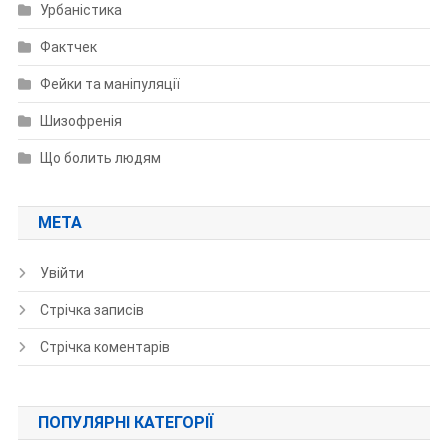
Урбаністика
Фактчек
Фейки та маніпуляції
Шизофренія
Що болить людям
МЕТА
Увійти
Стрічка записів
Стрічка коментарів
ПОПУЛЯРНІ КАТЕГОРІЇ