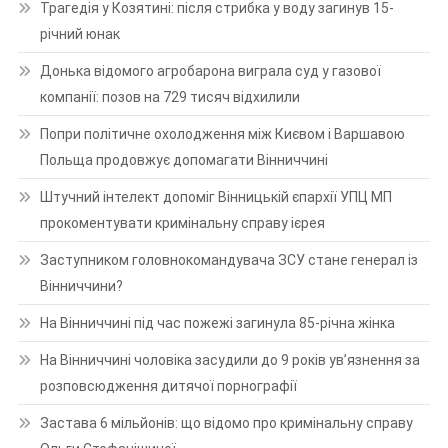
Трагедія у Козятині: після стрибка у воду загинув 15-
річний юнак
Донька відомого агробарона виграла суд у газової
компанії: позов на 729 тисяч відхилили
Попри політичне охолодження між Києвом і Варшавою
Польща продовжує допомагати Вінниччині
Штучний інтелект допоміг Вінницькій єпархії УПЦ МП
прокоментувати кримінальну справу ієрея
Заступником головнокомандувача ЗСУ стане генерал із
Вінниччини?
На Вінниччині під час пожежі загинула 85-річна жінка
На Вінниччині чоловіка засудили до 9 років ув’язнення за
розповсюдження дитячої порнографії
Застава 6 мільйонів: що відомо про кримінальну справу