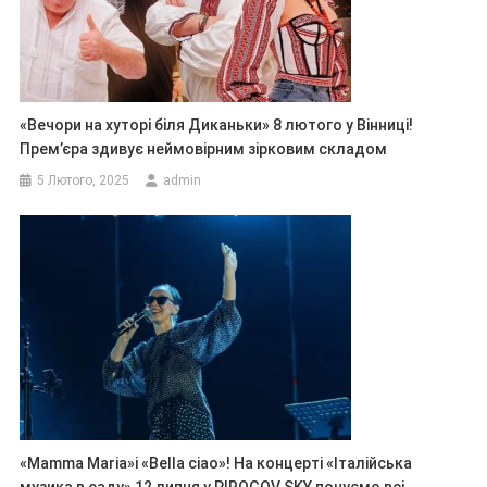
«Вечори на хуторі біля Диканьки» 8 лютого у Вінниці!
Прем’єра здивує неймовірним зірковим складом
5 Лютого, 2025
admin
«Mamma Maria»і «Bella ciao»! На концерті «Італійська