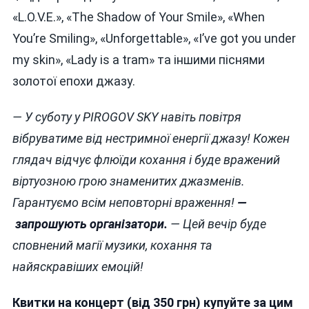
«L.O.V.E.», «The Shadow of Your Smile», «When
You’re Smiling», «Unforgettable», «I’ve got you under
my skin», «Lady is a tram» та іншими піснями
золотої епохи джазу.
—
У суботу у PIROGOV SKY навіть повітря
вібруватиме від нестримної енергії джазу! Кожен
глядач відчує флюїди кохання і буде вражений
віртуозною грою знаменитих джазменів.
Гарантуємо всім неповторні враження!
—
запрошують організатори.
—
Цей вечір буде
сповнений магії музики, кохання та
найяскравіших емоцій!
Квитки на концерт (від 350 грн) купуйте за цим