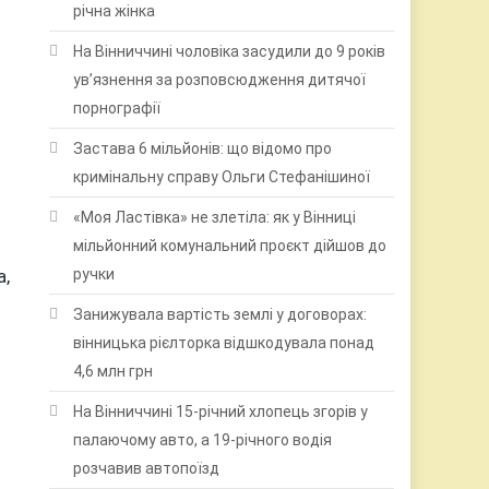
річна жінка
На Вінниччині чоловіка засудили до 9 років
ув’язнення за розповсюдження дитячої
порнографії
Застава 6 мільйонів: що відомо про
кримінальну справу Ольги Стефанішиної
«Моя Ластівка» не злетіла: як у Вінниці
мільйонний комунальний проєкт дійшов до
ручки
а,
Занижувала вартість землі у договорах:
вінницька рієлторка відшкодувала понад
4,6 млн грн
На Вінниччині 15-річний хлопець згорів у
палаючому авто, а 19-річного водія
розчавив автопоїзд