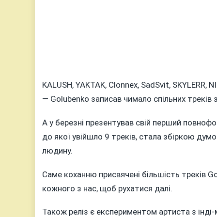
KALUSH, YAKTAK, Clonnex, SadSvit, SKYLERR, N
— Golubenko записав чимало спільних треків
А у березні презентував свій перший повноф
до якої увійшло 9 треків, стала збіркою думо
людину.
Саме коханню присвячені більшість треків Gol
кожного з нас, щоб рухатися далі.
Також реліз є експериментом артиста з інді