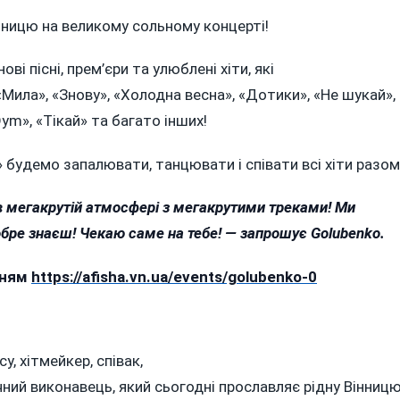
інницю на великому сольному концерті!
і пісні, прем’єри та улюблені хіти, які
Мила», «Знову», «Холодна весна», «Дотики», «Не шукай»,
ym», «Тікай» та багато інших!
» будемо запалювати, танцювати і співати всі хіти разом
в
мегакрутій
атмосфері з
мегакрутими
треками! Ми
 добре знаєш! Чекаю саме на тебе! —
запрошує
Golubenko
.
нням
https://
afisha.vn.ua
/events/golubenko-0
у, хітмейкер, співак,
ний виконавець, який сьогодні прославляє рідну Вінницю