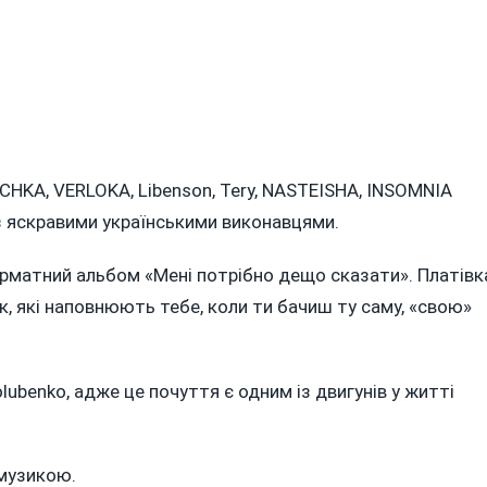
ICHKA, VERLOKA, Libenson, Tery, NASTEISHA, INSOMNIA
 з яскравими українськими виконавцями.
орматний альбом «Мені потрібно дещо сказати». Платівк
к, які наповнюють тебе, коли ти бачиш ту саму, «свою»
ubenko, адже це почуття є одним із двигунів у житті
-музикою.