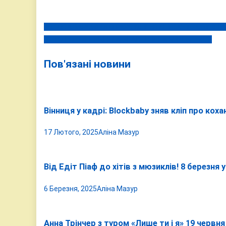
ГОЛОВА БАРСЬКОГО РАЙСУДУ ЗВИНУВАЧУЄ СБУ В НАМ
Навігація
30-ГО ПОТОПЕЛЬНИКА ЗНАЙШЛИ НА БЕРЕЗІ ТИСИ
записів
Пов'язані новини
Вінниця у кадрі: Blockbaby зняв кліп про кох
17 Лютого, 2025
Аліна Мазур
Від Едіт Піаф до хітів з мюзиклів! 8 березня
6 Березня, 2025
Аліна Мазур
Анна Трінчер з туром «Лише ти і я» 19 червня