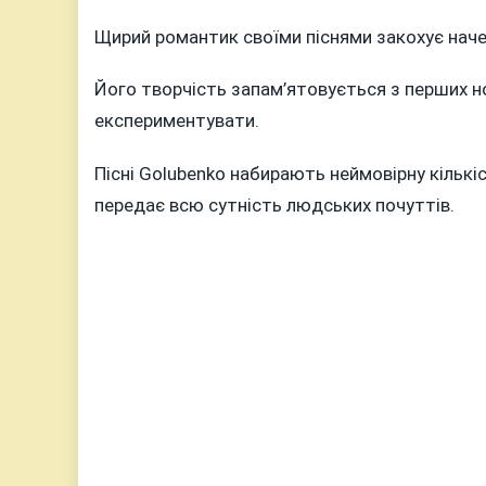
Щирий романтик своїми піснями закохує наче
Його творчість запам’ятовується з перших но
експериментувати.
Пісні Golubenko набирають неймовірну кількі
передає всю сутність людських почуттів.