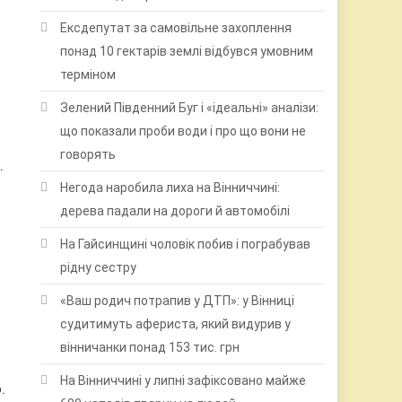
Ексдепутат за самовільне захоплення
понад 10 гектарів землі відбувся умовним
терміном
Зелений Південний Буг і «ідеальні» аналізи:
що показали проби води і про що вони не
говорять
.
Негода наробила лиха на Вінниччині:
дерева падали на дороги й автомобілі
На Гайсинщині чоловік побив і пограбував
рідну сестру
«Ваш родич потрапив у ДТП»: у Вінниці
судитимуть афериста, який видурив у
вінничанки понад 153 тис. грн
На Вінниччині у липні зафіксовано майже
.