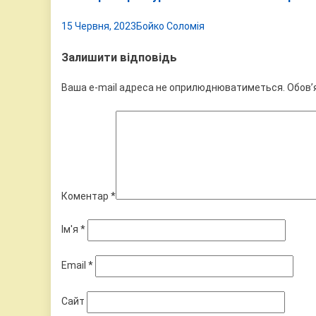
15 Червня, 2023
Бойко Соломія
Залишити відповідь
Ваша e-mail адреса не оприлюднюватиметься.
Обов’
Коментар
*
Ім'я
*
Email
*
Сайт