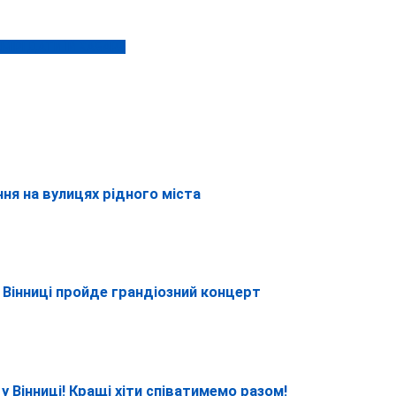
ІРІ ДАТИ ЇЙ ХАБАРЯ
ання на вулицях рідного міста
 у Вінниці пройде грандіозний концерт
 у Вінниці! Кращі хіти співатимемо разом!