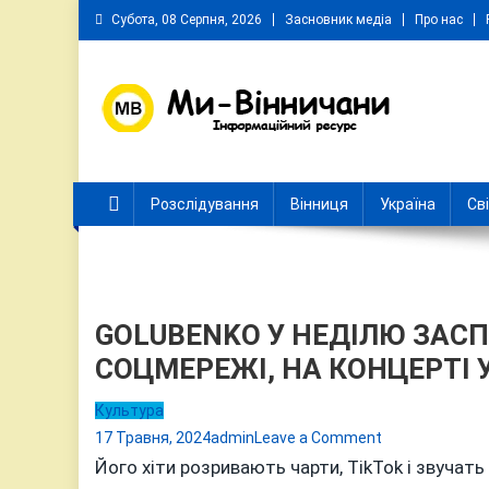
Skip
Субота, 08 Серпня, 2026
Засновник медіа
Про нас
to
content
Ми Вінничани
Незалежний інформаційний портал Вінничини
Розслідування
Вінниця
Україна
Св
GOLUBENKO У НЕДІЛЮ ЗАСП
СОЦМЕРЕЖІ, НА КОНЦЕРТІ У
Культура
on
17 Травня, 2024
admin
Leave a Comment
GOLUBENKO У
Його хіти розривають чарти, TikTok і звучать