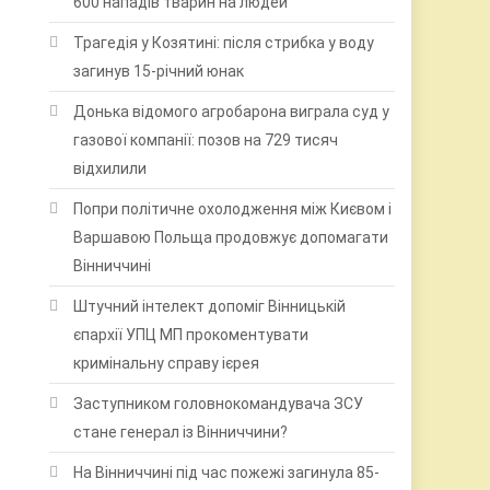
600 нападів тварин на людей
Трагедія у Козятині: після стрибка у воду
загинув 15-річний юнак
Донька відомого агробарона виграла суд у
газової компанії: позов на 729 тисяч
відхилили
Попри політичне охолодження між Києвом і
Варшавою Польща продовжує допомагати
Вінниччині
Штучний інтелект допоміг Вінницькій
єпархії УПЦ МП прокоментувати
кримінальну справу ієрея
Заступником головнокомандувача ЗСУ
стане генерал із Вінниччини?
На Вінниччині під час пожежі загинула 85-