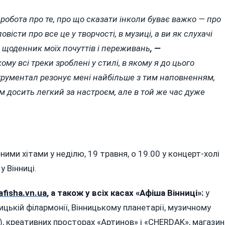
робота про те, про що сказати інколи буває важко — про
істи про все це у творчості, в музиці, а ви як слухачі
е щоденник моїх почуттів і переживань
, —
ому всі треки зроблені у стилі, в якому я до цього
трументал резонує мені найбільше з тим наповненням,
м досить легкий за настроєм, але в той же час дуже
ми хітами у неділю, 19 травня, о 19.00 у концерт-холі
у Вінниці.
/afisha.vn.ua
, а також у всіх касах «Афіша Вінниці»:
у
ницькій філармонії, Вінницькому планетарії, музичному
, креативних просторах «Артинов» і «CHERDAK», магазин