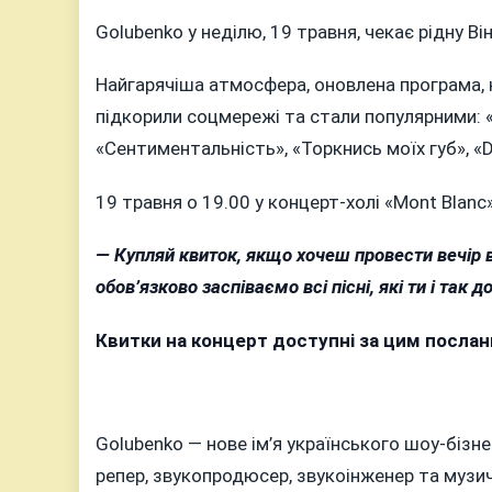
НЕДІЛЮ
Golubenko у неділю, 19 травня, чекає рідну В
ЗАСПІВАЄ
ВСІ
Найгарячіша атмосфера, оновлена програма, нов
ХІТИ,
ЩО
підкорили соцмережі та стали популярними: «
ПІДКОРИЛИ
«Сентиментальність», «Торкнись моїх губ», «D
СОЦМЕРЕЖІ,
НА
19 травня о 19.00 у концерт-холі «Mont Blanc
КОНЦЕРТІ
У
— Купляй квиток, якщо хочеш провести вечір 
ВІННИЦІ
обов’язково заспіваємо всі пісні, які ти і так
Квитки на концерт доступні за цим посла
Golubenko — нове ім’я українського шоу-бізнес
репер, звукопродюсер, звукоінженер та музич