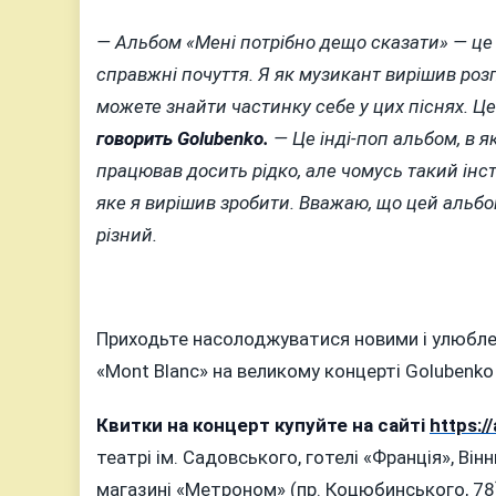
— Альбом «Мені потрібно дещо сказати» — це 
справжні почуття. Я як музикант вирішив розпов
можете знайти частинку себе у цих піснях. Ц
говорить Golubenko.
— Це інді-поп альбом, в як
працював досить рідко, але чомусь такий інс
яке я вирішив зробити. Вважаю, що цей альбо
різний.
Приходьте насолоджуватися новими і улюблени
«Mont Blanc» на великому концерті Golubenko 
Квитки на концерт купуйте на сайті
https:/
театрі ім. Садовського, готелі «Франція», Він
магазині «Метроном» (пр. Коцюбинського, 78)