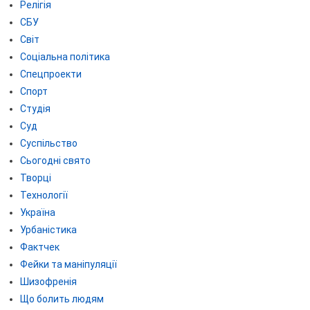
Релігія
СБУ
Світ
Соціальна політика
Спецпроекти
Спорт
Студія
Суд
Суспільство
Сьогодні свято
Творці
Технології
Україна
Урбаністика
Фактчек
Фейки та маніпуляції
Шизофренія
Що болить людям