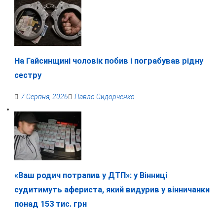
На Гайсинщині чоловік побив і пограбував рідну
сестру
7 Серпня, 2026
Павло Сидорченко
«Ваш родич потрапив у ДТП»: у Вінниці
судитимуть афериста, який видурив у вінничанки
понад 153 тис. грн