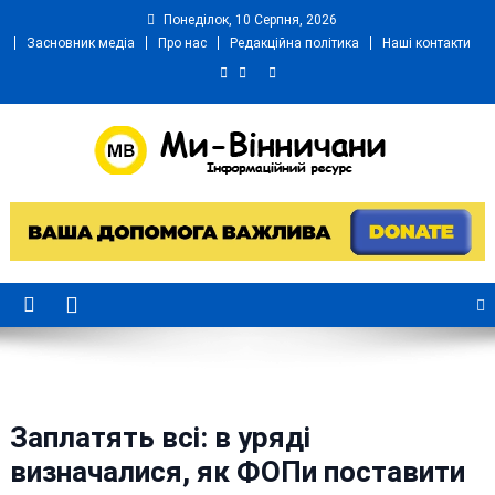
Skip
Понеділок, 10 Серпня, 2026
to
Засновник медіа
Про нас
Редакційна політика
Наші контакти
content
Ми Вінничани
Незалежний інформаційний портал Вінничини
Заплатять всі: в уряді
визначалися, як ФОПи поставити