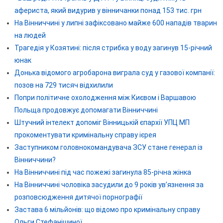
афериста, який видурив у вінничанки понад 153 тис. грн
На Вінниччині у липні зафіксовано майже 600 нападів тварин
на людей
Трагедія у Козятині: після стрибка у воду загинув 15-річний
юнак
Донька відомого агробарона виграла суд у газової компанії:
позов на 729 тисяч відхилили
Попри політичне охолодження між Києвом і Варшавою
Польща продовжує допомагати Вінниччині
Штучний інтелект допоміг Вінницькій єпархії УПЦ МП
прокоментувати кримінальну справу ієрея
Заступником головнокомандувача ЗСУ стане генерал із
Вінниччини?
На Вінниччині під час пожежі загинула 85-річна жінка
На Вінниччині чоловіка засудили до 9 років ув’язнення за
розповсюдження дитячої порнографії
Застава 6 мільйонів: що відомо про кримінальну справу
Ольги Стефанішиної