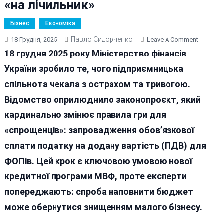
«на лічильник»
Бізнес
Економіка
Павло Сидорченко
On
18 Грудня, 2025
Leave A Comment
Заплат
18 грудня 2025 року Міністерство фінансів
Всі:
України зробило те, чого підприємницька
В
спільнота чекала з острахом та тривогою.
Уряді
Визнача
Відомство оприлюднило законопроєкт, який
Як
кардинально змінює правила гри для
ФОПи
«спрощенців»: запровадження обов’язкової
Постав
«на
сплати податку на додану вартість (ПДВ) для
Лічильн
ФОПів. Цей крок є ключовою умовою нової
кредитної програми МВФ, проте експерти
попереджають: спроба наповнити бюджет
може обернутися знищенням малого бізнесу.