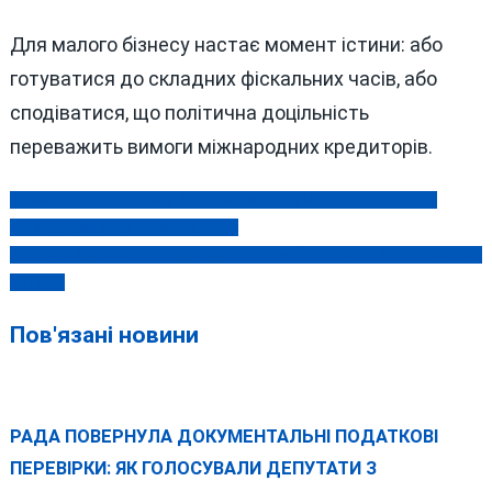
Для малого бізнесу настає момент істини: або
готуватися до складних фіскальних часів, або
сподіватися, що політична доцільність
переважить вимоги міжнародних кредиторів.
Шевченківська премія 2026: вінничанки Наталка Доляк та
Навігація
Лариса Семенко у другому турі
записів
П’яні водії на дорогах Вінниччини: загибла людина і пошкоджена
автівка
Пов'язані новини
РАДА ПОВЕРНУЛА ДОКУМЕНТАЛЬНІ ПОДАТКОВІ
ПЕРЕВІРКИ: ЯК ГОЛОСУВАЛИ ДЕПУТАТИ З