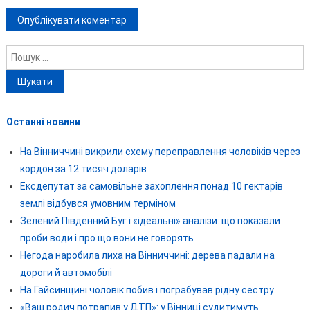
Пошук:
Останні новини
На Вінниччині викрили схему переправлення чоловіків через
кордон за 12 тисяч доларів
Ексдепутат за самовільне захоплення понад 10 гектарів
землі відбувся умовним терміном
Зелений Південний Буг і «ідеальні» аналізи: що показали
проби води і про що вони не говорять
Негода наробила лиха на Вінниччині: дерева падали на
дороги й автомобілі
На Гайсинщині чоловік побив і пограбував рідну сестру
«Ваш родич потрапив у ДТП»: у Вінниці судитимуть