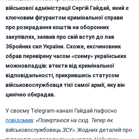
Сховатись
військової адміністрації Сергій Гайдай, який є
Від
ключовим фігурантом кримінальної справи
Слідства
про розкрадання коштів на оборонних
Та
Суду
закупівлях, заявив про свій вступ до лав
У
Збройних сил України. Схоже, ексчиновник
Війську,
обрав перевірену часом «схему» українських
Яке
Раніше
можновладців: втекти від кримінальної
Обкрадав?
відповідальності, прикрившись статусом
військовослужбовця тієї самої армії, яку він
цинічно обкрадав.
У своєму Telegram-каналі Гайдай пафосно
повідомив
:
«Повертаюся на схід. Тепер як
військовослужбовець ЗСУ»
. Жодних деталей про