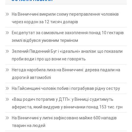
На Вінниччині викрили схему переправлення чоловіків
через кордон за 12 тисяч доларів
Ексдепутат за самовільне захоплення понад 10 гектарів
землі відбувся умовним терміном
Зелений Південний Буг і «ідеальні» аналізи: що показали
проби води і про що вони не говорять
Негода наробила лиха на Вінниччині: дерева падали на
дороги й автомобілі
На Гайсинщині чоловік побив і пограбував рідну сестру
«Ваш родич потрапив у ДТП»: у Вінниці судитимуть
афериста, який видурив у вінничанки понад 153 тис. грн
На Вінниччині у липні зафіксовано майже 600 нападів
тварин на людей