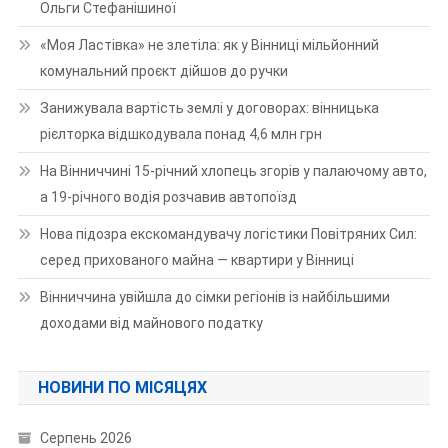
Ольги Стефанішиної
«Моя Ластівка» не злетіла: як у Вінниці мільйонний
комунальний проєкт дійшов до ручки
Занижувала вартість землі у договорах: вінницька
рієлторка відшкодувала понад 4,6 млн грн
На Вінниччині 15-річний хлопець згорів у палаючому авто,
а 19-річного водія розчавив автопоїзд
Нова підозра екскомандувачу логістики Повітряних Сил:
серед прихованого майна — квартири у Вінниці
Вінниччина увійшла до сімки регіонів із найбільшими
доходами від майнового податку
НОВИНИ ПО МІСЯЦЯХ
Серпень 2026