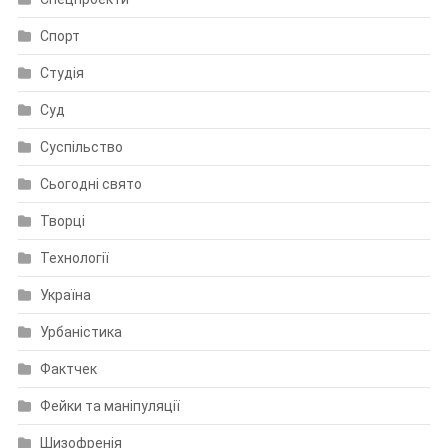
Спорт
Студія
Суд
Суспільство
Сьогодні свято
Творці
Технології
Україна
Урбаністика
Фактчек
Фейки та маніпуляції
Шизофренія