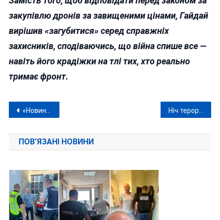
Замість того, щоб відповідати перед законом за
закупівлю дронів за завищеними цінами, Гайдай
вирішив «загубитися» серед справжніх
захисників, сподіваючись, що війна спише все —
навіть його крадіжки на тлі тих, хто реально
тримає фронт.
Навігація
«Новина» про смерть Гройсмана виявилася вже традиційним клікбейтом
Ніч терору: московити атакували Україну сотнями дронів і ракетами
записів
ПОВ'ЯЗАНІ НОВИНИ