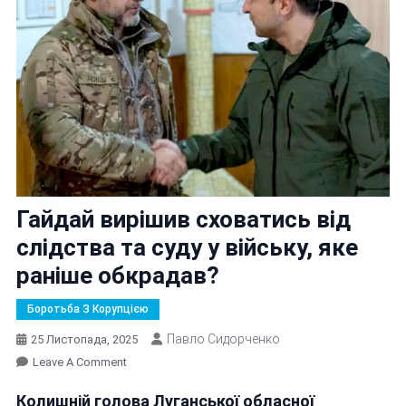
Гайдай вирішив сховатись від
слідства та суду у війську, яке
раніше обкрадав?
Боротьба З Корупцією
Павло Сидорченко
25 Листопада, 2025
On
Leave A Comment
Гайдай
Колишній голова Луганської обласної
Вирішив