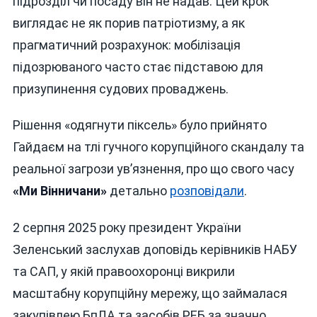
підрозділ чи посаду він не надав. Цей крок
виглядає не як порив патріотизму, а як
прагматичний розрахунок: мобілізація
підозрюваного часто стає підставою для
призупинення судових проваджень.
Рішення «одягнути піксель» було прийнято
Гайдаєм на тлі гучного корупційного скандалу та
реальної загрози ув’язнення, про що свого часу
«Ми Вінничани»
детально
розповідали
.
2 серпня 2025 року президент України
Зеленський заслухав доповідь керівників НАБУ
та САП, у якій правоохоронці викрили
масштабну корупційну мережу, що займалася
закупівлею БпЛА та засобів РЕБ за значно