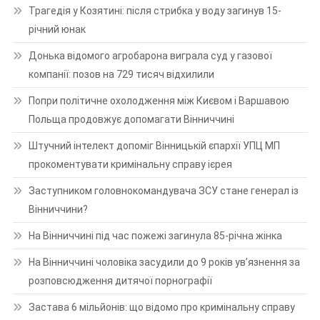
Трагедія у Козятині: після стрибка у воду загинув 15-
річний юнак
Донька відомого агробарона виграла суд у газової
компанії: позов на 729 тисяч відхилили
Попри політичне охолодження між Києвом і Варшавою
Польща продовжує допомагати Вінниччині
Штучний інтелект допоміг Вінницькій єпархії УПЦ МП
прокоментувати кримінальну справу ієрея
Заступником головнокомандувача ЗСУ стане генерал із
Вінниччини?
На Вінниччині під час пожежі загинула 85-річна жінка
На Вінниччині чоловіка засудили до 9 років ув’язнення за
розповсюдження дитячої порнографії
Застава 6 мільйонів: що відомо про кримінальну справу