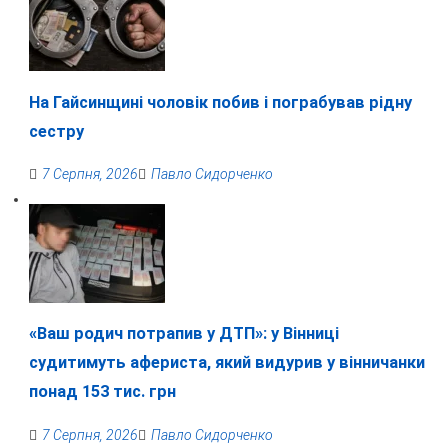
На Гайсинщині чоловік побив і пограбував рідну
сестру
7 Серпня, 2026
Павло Сидорченко
«Ваш родич потрапив у ДТП»: у Вінниці
судитимуть афериста, який видурив у вінничанки
понад 153 тис. грн
7 Серпня, 2026
Павло Сидорченко