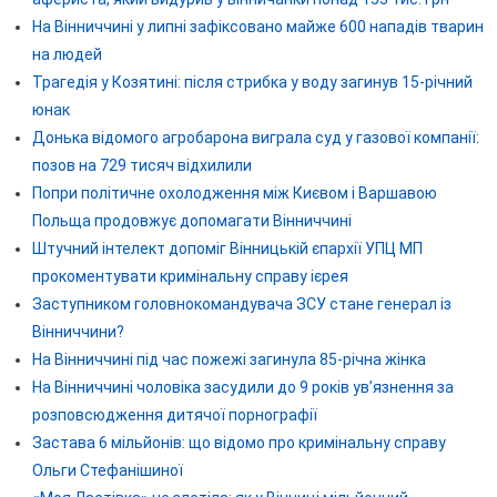
На Вінниччині у липні зафіксовано майже 600 нападів тварин
на людей
Трагедія у Козятині: після стрибка у воду загинув 15-річний
юнак
Донька відомого агробарона виграла суд у газової компанії:
позов на 729 тисяч відхилили
Попри політичне охолодження між Києвом і Варшавою
Польща продовжує допомагати Вінниччині
Штучний інтелект допоміг Вінницькій єпархії УПЦ МП
прокоментувати кримінальну справу ієрея
Заступником головнокомандувача ЗСУ стане генерал із
Вінниччини?
На Вінниччині під час пожежі загинула 85-річна жінка
На Вінниччині чоловіка засудили до 9 років ув’язнення за
розповсюдження дитячої порнографії
Застава 6 мільйонів: що відомо про кримінальну справу
Ольги Стефанішиної