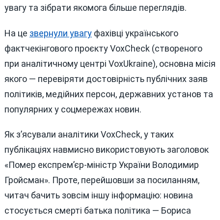
увагу та зібрати якомога більше переглядів.
На це
звернули увагу
фахівці українського
фактчекінгового проєкту VoxCheck (створеного
при аналітичному центрі VoxUkraine), основна місія
якого — перевіряти достовірність публічних заяв
політиків, медійних персон, державних установ та
популярних у соцмережах новин.
Як з’ясували аналітики VoxCheck, у таких
публікаціях навмисно використовують заголовок
«Помер експрем’єр-міністр України Володимир
Гройсман». Проте, перейшовши за посиланням,
читач бачить зовсім іншу інформацію: новина
стосується смерті батька політика — Бориса