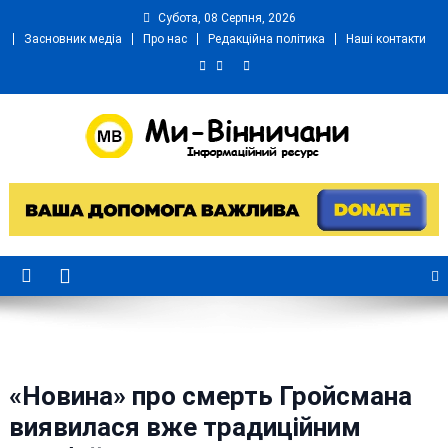
Skip
Субота, 08 Серпня, 2026
to
Засновник медіа
Про нас
Редакційна політика
Наші контакти
content
Ми Вінничани
Незалежний інформаційний портал Вінничини
«Новина» про смерть Гройсмана
виявилася вже традиційним