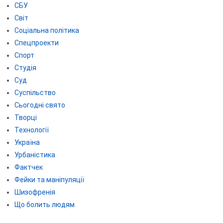
СБУ
Світ
Соціальна політика
Спецпроекти
Спорт
Студія
Суд
Суспільство
Сьогодні свято
Творці
Технології
Україна
Урбаністика
Фактчек
Фейки та маніпуляції
Шизофренія
Що болить людям