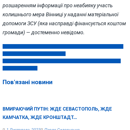
розшаренням інформації про неабияку участь
колишнього мера Вінниці у наданні матеріальної
допомоги ЗСУ (яка насправді фінансується коштом
громади) — достеменно невідомо.
Удар рашистів ракетами та дронами по столиці та Київщині: є
Навігація
жертви й масштабні руйнування
записів
Гайдай вирішив сховатись від слідства та суду у війську, яке
раніше обкрадав?
Пов'язані новини
ВМИРАЮЧИЙ ПУТІН: ЖДЕ СЕВАСТОПОЛЬ, ЖДЕ
КАМЧАТКА, ЖДЕ КРОНШТАДТ…
1 Листопада, 2023
Павло Сидорченко