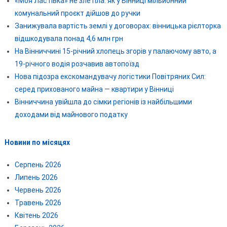
«Моя Ластівка» не злетіла: як у Вінниці мільйонний
комунальний проєкт дійшов до ручки
Занижувала вартість землі у договорах: вінницька рієлторка
відшкодувала понад 4,6 млн грн
На Вінниччині 15-річний хлопець згорів у палаючому авто, а
19-річного водія розчавив автопоїзд
Нова підозра екскомандувачу логістики Повітряних Сил:
серед прихованого майна — квартири у Вінниці
Вінниччина увійшла до сімки регіонів із найбільшими
доходами від майнового податку
Новини по місяцях
Серпень 2026
Липень 2026
Червень 2026
Травень 2026
Квітень 2026