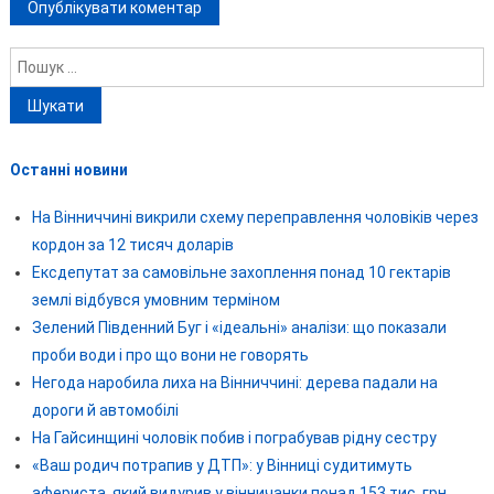
Пошук:
Останні новини
На Вінниччині викрили схему переправлення чоловіків через
кордон за 12 тисяч доларів
Ексдепутат за самовільне захоплення понад 10 гектарів
землі відбувся умовним терміном
Зелений Південний Буг і «ідеальні» аналізи: що показали
проби води і про що вони не говорять
Негода наробила лиха на Вінниччині: дерева падали на
дороги й автомобілі
На Гайсинщині чоловік побив і пограбував рідну сестру
«Ваш родич потрапив у ДТП»: у Вінниці судитимуть
афериста, який видурив у вінничанки понад 153 тис. грн