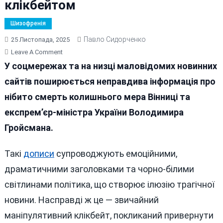
клікбейтом
Шизофренія
Павло Сидорченко
25 Листопада, 2025
On
Leave A Comment
«Новина»
У соцмережах та на низці маловідомих новинних
Про
сайтів поширюється неправдива інформація про
Смерть
нібито смерть колишнього мера Вінниці та
Гройсмана
Виявилася
експрем’єр-міністра України Володимира
Вже
Гройсмана.
Традиційним
Клікбейтом
Такі
дописи
супроводжують емоційними,
драматичними заголовками та чорно-білими
світлинами політика, що створює ілюзію трагічної
новини. Насправді ж це — звичайний
маніпулятивний клікбейт, покликаний привернути